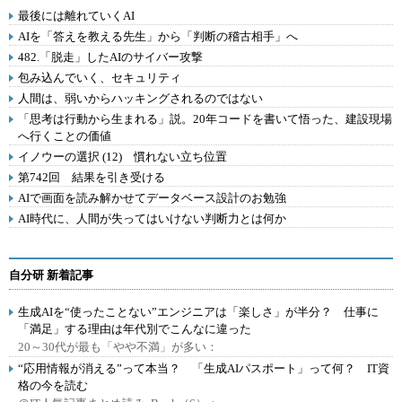
最後には離れていくAI
AIを「答えを教える先生」から「判断の稽古相手」へ
482.「脱走」したAIのサイバー攻撃
包み込んでいく、セキュリティ
人間は、弱いからハッキングされるのではない
「思考は行動から生まれる」説。20年コードを書いて悟った、建設現場
へ行くことの価値
イノウーの選択 (12) 慣れない立ち位置
第742回 結果を引き受ける
AIで画面を読み解かせてデータベース設計のお勉強
AI時代に、人間が失ってはいけない判断力とは何か
自分研 新着記事
生成AIを“使ったことない”エンジニアは「楽しさ」が半分？ 仕事に
「満足」する理由は年代別でこんなに違った
20～30代が最も「やや不満」が多い：
“応用情報が消える”って本当？ 「生成AIパスポート」って何？ IT資
格の今を読む