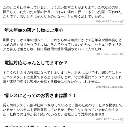
このところ仕事をしていると、よく思い出すことがあります。20代初めの頃、
採用していただいた企業の社長にごはんに連れて行ってもらった際、言われた
ことです。若いときはそんなものかなー、とか軽く流していたの...
2024/04/05
Comment(0)
年末年始の落とし物にご用心
世間はすっかり年の瀬ムード。これから年末年始にかけて忘年会や新年会など
お酒の席も増えそうですよね。そこでやってしまいがちな、セキュリティリス
クと言えば落とし物。特に業務用の携帯電話やカバンに入れたPC...
2017/12/25
Comment(0)
電話対応ちゃんとしてますか？
すごく久しぶりの投稿になってしまいました。お久しぶりです。2016年はもっ
とコンスタントに更新できるよう頑張ります。では本題にエンジニアだとそれ
ほど電話で直接お客様と会話する機会は少ないかもしれません...
2016/01/12
Comment(2)
情シスにとってのお客さまは誰？！
長く情報システム部や社内SEをやっていると、誰のためのサービスを提供して
いるか・システムを管理運営しているか、分からなくなっていませんか？ま
た、社内での仕事が長く続いていると、会社として対外のお客さま...
2013/11/12
Comment(0)