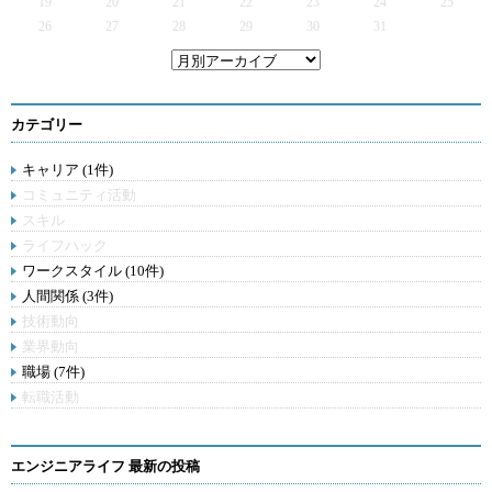
19
20
21
22
23
24
25
26
27
28
29
30
31
カテゴリー
キャリア (1件)
コミュニティ活動
スキル
ライフハック
ワークスタイル (10件)
人間関係 (3件)
技術動向
業界動向
職場 (7件)
転職活動
エンジニアライフ 最新の投稿