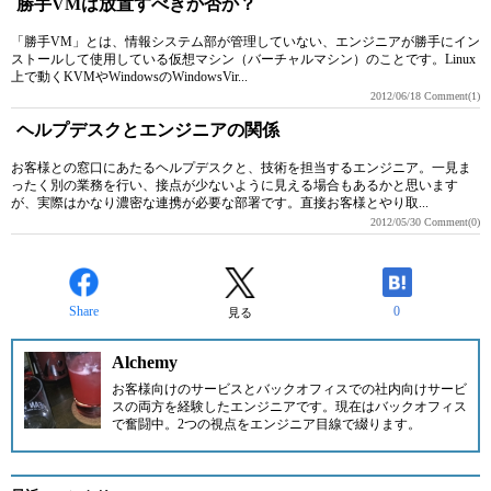
勝手VMは放置すべきか否か？
「勝手VM」とは、情報システム部が管理していない、エンジニアが勝手にイン
ストールして使用している仮想マシン（バーチャルマシン）のことです。Linux
上で動くKVMやWindowsのWindowsVir...
2012/06/18
Comment(1)
ヘルプデスクとエンジニアの関係
お客様との窓口にあたるヘルプデスクと、技術を担当するエンジニア。一見ま
ったく別の業務を行い、接点が少ないように見える場合もあるかと思います
が、実際はかなり濃密な連携が必要な部署です。直接お客様とやり取...
2012/05/30
Comment(0)
Share
0
見る
Alchemy
お客様向けのサービスとバックオフィスでの社内向けサービ
スの両方を経験したエンジニアです。現在はバックオフィス
で奮闘中。2つの視点をエンジニア目線で綴ります。