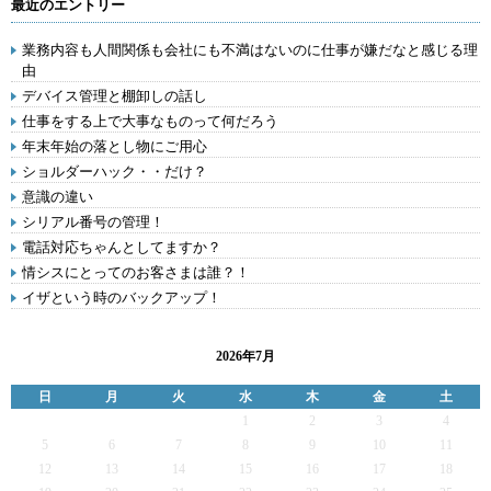
最近のエントリー
業務内容も人間関係も会社にも不満はないのに仕事が嫌だなと感じる理
由
デバイス管理と棚卸しの話し
仕事をする上で大事なものって何だろう
年末年始の落とし物にご用心
ショルダーハック・・だけ？
意識の違い
シリアル番号の管理！
電話対応ちゃんとしてますか？
情シスにとってのお客さまは誰？！
イザという時のバックアップ！
2026年7月
日
月
火
水
木
金
土
1
2
3
4
5
6
7
8
9
10
11
12
13
14
15
16
17
18