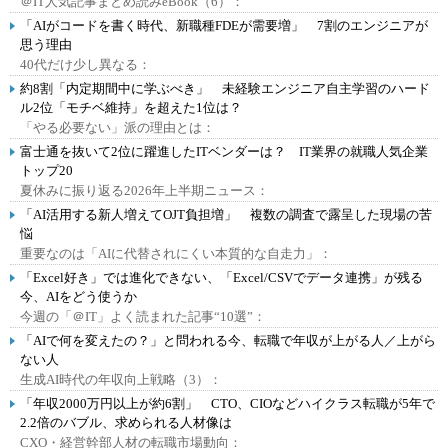
＠IT人気記事まとめ読みeBook（6）：
「AIがコードを書く時代、新職種FDEが需要増」 7割のエンジニアが
思う理由
40代だけ少し異なる：
約8割「内定期間中に学ぶべき」 未経験エンジニア自主学習のハード
ル2位「モチベ維持」を超えた1位は？
「やる必要ない」派の理由とは：
富士通を抜いて2位に躍進したITベンダーは？ IT業界の就職人気企業
トップ20
夏休みに振り返る2026年上半期ニュース：
「AI活用する新人増えてOJT負担増」 複数の調査で露呈した現場の苦
悩
重要なのは「AIに代替されにくい本質的な自走力」：
「Excel好き」では進化できない、「Excel/CSVでデータ連携」が残る
今、AIをどう使うか
今週の「＠IT」よく読まれた記事“10選”：
「AIで何を変えたの？」と問われる今、転職で年収が上がる人／上がら
ない人
生成AI時代の年収向上戦略（3）：
「年収2000万円以上が約6割」 CTO、CIOなどハイクラス転職が5年で
2.2倍のバブル、求められる人材像は
CXO・経営幹部人材の転職市場動向：