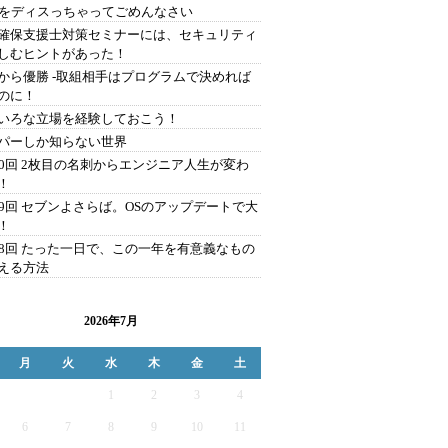
Aをディスっちゃってごめんなさい
確保支援士対策セミナーには、セキュリティ
しむヒントがあった！
から優勝 -取組相手はプログラムで決めれば
のに！
いろな立場を経験しておこう！
パーしか知らない世界
00回 2枚目の名刺からエンジニア人生が変わ
！
99回 セブンよさらば。OSのアップデートで大
！
98回 たった一日で、この一年を有意義なもの
える方法
2026年7月
月
火
水
木
金
土
1
2
3
4
6
7
8
9
10
11