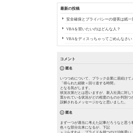
最新の投稿
安全確保とプライバシーの侵害は紙一
VBAを習いたいのはどんな人？
VBAをディスっちゃってごめんなさい
コメント
匿名
いつつめについて、ブラック企業に居続けて
「得られた経験＜回り道する時間」
となる気がします。
状況次第だとは思いますが、新入社員に対し
置かれている状況がどの程度のものか判別つ
誤解されるメッセージかなと思いました。
匿名
まず一つが適当に考えた記事だろうなと思う
色々な部分出来になるが、下記
＞ぷらすわん、プライドを持つのは10年早い