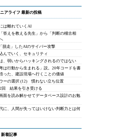
ニアライフ 最新の投稿
には離れていくAI
を「答えを教える先生」から「判断の稽古相
へ
2.「脱走」したAIのサイバー攻撃
込んでいく、セキュリティ
は、弱いからハッキングされるのではない
考は行動から生まれる」説。20年コードを書
悟った、建設現場へ行くことの価値
ウーの選択 (12) 慣れない立ち位置
42回 結果を引き受ける
で画面を読み解かせてデータベース設計のお勉
時代に、人間が失ってはいけない判断力とは何
 新着記事