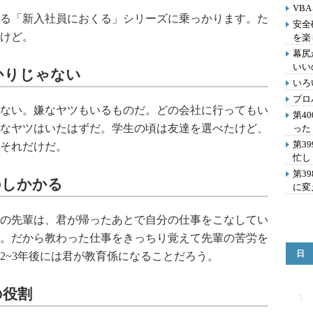
VB
る「新入社員におくる」シリーズに乗っかります。た
安全
けど。
を楽
幕尻
いい
かりじゃない
いろ
プロ
ない。嫌なヤツもいるものだ。どの会社に行ってもい
第4
なヤツはいたはずだ。学生の頃は友達を選べたけど、
った
第3
それだけだ。
忙し
第3
のしかかる
に変
の先輩は、君が帰ったあとで自分の仕事をこなしてい
。だから教わった仕事をきっちり覚えて先輩の苦労を
日
2~3年後には君が教育係になることだろう。
の役割
5