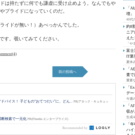
ドは持たずに何でも謙虚に受け止めよう。なんでもや
「A
やプライドになっていくのだ。
増」
40
ライドが無い！）あべっかんでした。
約8
ニア
えた
です。覗いてみてください。
「や
富士
omment(4)
IT
夏休
「A
前の投稿へ
査で
重要
「E
デー
今週の
バイス！ 子どもの“おてつだい”に、どん...
PR(アタック・キュキュッ
「A
収が
生成
横断検索で一元化
PR(ITmedia エンタープライズ)
「年
Recommended by
ハイ