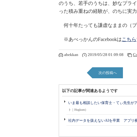
のうち、若手のうちは、妙なプライ
った積み重ねの経験が、のちに実力
何十年たっても謙虚なままの（プ
※あべっかんのFacebookは
こちら
abekkan
2019/05/28 01:09:08
C
次の投稿へ
以下の記事が関連あるようです
いま最も相談したい保育士・てぃ先生がアド
ト｜Hugkum)
社内データを扱えないAIを卒業 アプリ