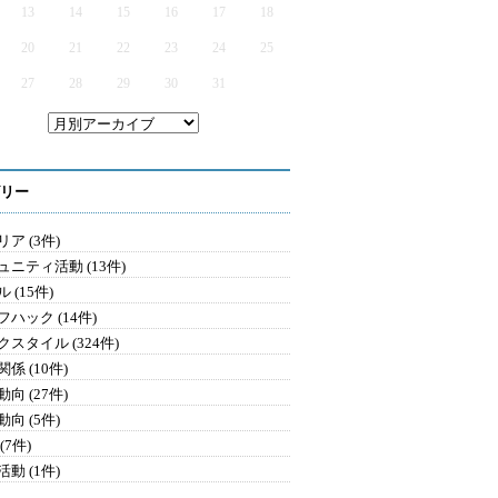
13
14
15
16
17
18
20
21
22
23
24
25
27
28
29
30
31
リー
ア (3件)
ュニティ活動 (13件)
 (15件)
ハック (14件)
クスタイル (324件)
係 (10件)
向 (27件)
向 (5件)
(7件)
動 (1件)