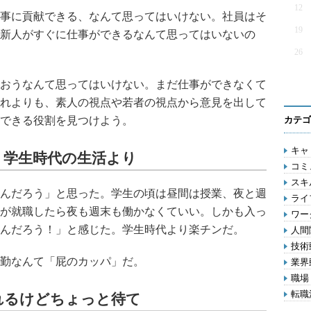
12
事に貢献できる、なんて思ってはいけない。社員はそ
19
新人がすぐに仕事ができるなんて思ってはいないの
26
おうなんて思ってはいけない。まだ仕事ができなくて
れよりも、素人の視点や若者の視点から意見を出して
できる役割を見つけよう。
カテゴ
キャリ
、学生時代の生活より
コミ
スキル
んだろう」と思った。学生の頃は昼間は授業、夜と週
ライフ
が就職したら夜も週末も働かなくていい。しかも入っ
ワー
んだろう！」と感じた。学生時代より楽チンだ。
人間関
技術動
勤なんて「屁のカッパ」だ。
業界動
職場 
転職活
れるけどちょっと待て