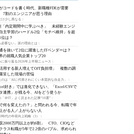
Iがコードを書く時代、新職種FDEが需要
 7割のエンジニアが思う理由
代だけ少し異なる：
割「内定期間中に学ぶべき」 未経験エンジ
自主学習のハードル2位「モチベ維持」を超
1位は？
る必要ない」派の理由とは：
通を抜いて2位に躍進したITベンダーは？
業界の就職人気企業トップ20
みに振り返る2026年上半期ニュース：
I活用する新人増えてOJT負担増」 複数の調
露呈した現場の苦悩
なのは「AIに代替されにくい本質的な自走力」：
xcel好き」では進化できない、「Excel/CSVで
タ連携」が残る今、AIをどう使うか
「＠IT」よく読まれた記事“10選”：
Iで何を変えたの？」と問われる今、転職で年
上がる人／上がらない人
AI時代の年収向上戦略（3）：
収2000万円以上が約6割」 CTO、CIOなど
クラス転職が5年で2.2倍のバブル、求められ