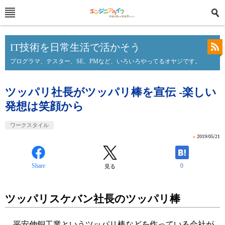
IT技術を日常生活で活かそう
プログラマ、テスター、SE、PMなど、いろいろやってるオヤジです。
ツッパリ社長がツッパリ棒を宣伝 -楽しい
発想は笑顔から
ワークスタイル
»
2019/05/21
Share
0
見る
ツッパリスケバン社長のツッパリ棒
平安伸銅工業
というツッパリ棒などを作っている会社が