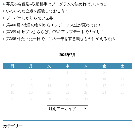
幕尻から優勝 -取組相手はプログラムで決めればいいのに！
いろいろな立場を経験しておこう！
プロパーしか知らない世界
第400回 2枚目の名刺からエンジニア人生が変わった！
第399回 セブンよさらば。OSのアップデートで大忙し！
第398回 たった一日で、この一年を有意義なものに変える方法
2026年7月
日
月
火
水
木
金
土
1
2
3
4
5
6
7
8
9
10
11
12
13
14
15
16
17
18
19
20
21
22
23
24
25
26
27
28
29
30
31
カテゴリー