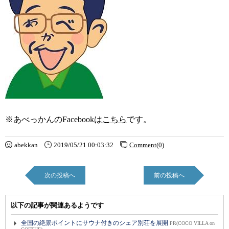
※あべっかんのFacebookは
こちら
です。
abekkan
2019/05/21 00:03:32
Comment(0)
次の投稿へ
前の投稿へ
以下の記事が関連あるようです
全国の絶景ポイントにサウナ付きのシェア別荘を展開
PR(COCO VILLA on