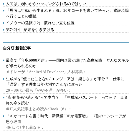
人間は、弱いからハッキングされるのではない
「思考は行動から生まれる」説。20年コードを書いて悟った、建設現場
へ行くことの価値
イノウーの選択 (12) 慣れない立ち位置
第742回 結果を引き受ける
自分研 新着記事
最高で「年収6000万超」――国内企業が設けた高度AI職 どんなスキル
が求められるのか
メドレーが「Applied AI Developer」人材募集：
生成AIを“使ったことない”エンジニアは「楽しさ」が半分？ 仕事に
「満足」する理由は年代別でこんなに違った
20～30代が最も「やや不満」が多い：
“応用情報が消える”って本当？ 「生成AIパスポート」って何？ IT資
格の今を読む
＠IT人気記事まとめ読みeBook（6）：
「AIがコードを書く時代、新職種FDEが需要増」 7割のエンジニアが
思う理由
40代だけ少し異なる：