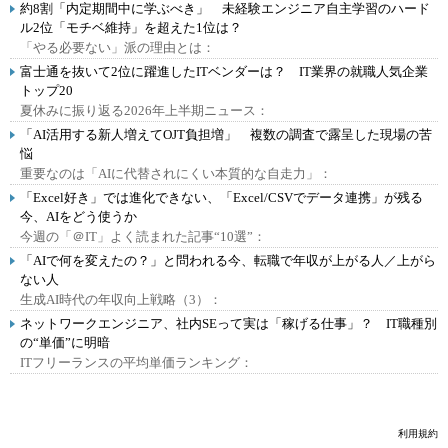
約8割「内定期間中に学ぶべき」 未経験エンジニア自主学習のハード
ル2位「モチベ維持」を超えた1位は？
「やる必要ない」派の理由とは：
富士通を抜いて2位に躍進したITベンダーは？ IT業界の就職人気企業
トップ20
夏休みに振り返る2026年上半期ニュース：
「AI活用する新人増えてOJT負担増」 複数の調査で露呈した現場の苦
悩
重要なのは「AIに代替されにくい本質的な自走力」：
「Excel好き」では進化できない、「Excel/CSVでデータ連携」が残る
今、AIをどう使うか
今週の「＠IT」よく読まれた記事“10選”：
「AIで何を変えたの？」と問われる今、転職で年収が上がる人／上がら
ない人
生成AI時代の年収向上戦略（3）：
ネットワークエンジニア、社内SEって実は「稼げる仕事」？ IT職種別
の“単価”に明暗
ITフリーランスの平均単価ランキング：
利用規約