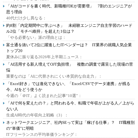
「AIがコードを書く時代、新職種FDEが需要増」 7割のエンジニアが
思う理由
40代だけ少し異なる：
約8割「内定期間中に学ぶべき」 未経験エンジニア自主学習のハード
ル2位「モチベ維持」を超えた1位は？
「やる必要ない」派の理由とは：
富士通を抜いて2位に躍進したITベンダーは？ IT業界の就職人気企業
トップ20
夏休みに振り返る2026年上半期ニュース：
「AI活用する新人増えてOJT負担増」 複数の調査で露呈した現場の苦
悩
重要なのは「AIに代替されにくい本質的な自走力」：
「Excel好き」では進化できない、「Excel/CSVでデータ連携」が残る
今、AIをどう使うか
今週の「＠IT」よく読まれた記事“10選”：
「AIで何を変えたの？」と問われる今、転職で年収が上がる人／上がら
ない人
生成AI時代の年収向上戦略（3）：
ネットワークエンジニア、社内SEって実は「稼げる仕事」？ IT職種別
の“単価”に明暗
ITフリーランスの平均単価ランキング：