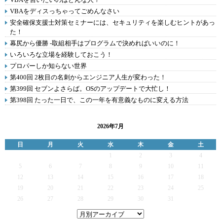
VBAをディスっちゃってごめんなさい
安全確保支援士対策セミナーには、セキュリティを楽しむヒントがあっ
た！
幕尻から優勝 -取組相手はプログラムで決めればいいのに！
いろいろな立場を経験しておこう！
プロパーしか知らない世界
第400回 2枚目の名刺からエンジニア人生が変わった！
第399回 セブンよさらば。OSのアップデートで大忙し！
第398回 たった一日で、この一年を有意義なものに変える方法
2026年7月
日
月
火
水
木
金
土
1
2
3
4
5
6
7
8
9
10
11
12
13
14
15
16
17
18
19
20
21
22
23
24
25
26
27
28
29
30
31