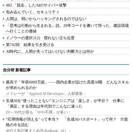
482.「脱走」したAIのサイバー攻撃
包み込んでいく、セキュリティ
人間は、弱いからハッキングされるのではない
「思考は行動から生まれる」説。20年コードを書いて悟った、建設現場
へ行くことの価値
イノウーの選択 (12) 慣れない立ち位置
第742回 結果を引き受ける
AI時代に、人間が失ってはいけない判断力とは何か
自分研 新着記事
最高で「年収6000万超」――国内企業が設けた高度AI職 どんなスキル
が求められるのか
メドレーが「Applied AI Developer」人材募集：
生成AIを“使ったことない”エンジニアは「楽しさ」が半分？ 仕事に
「満足」する理由は年代別でこんなに違った
20～30代が最も「やや不満」が多い：
“応用情報が消える”って本当？ 「生成AIパスポート」って何？ IT資
格の今を読む
＠IT人気記事まとめ読みeBook（6）：