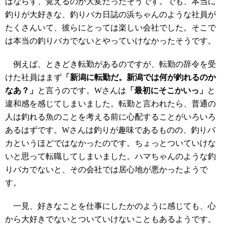
ばならず、覚えるのが大変だったそうです。でも、本当に
釣りが大好きな、釣りバカ日誌の浜ちゃんのような社員が
たくさんいて、彼らにとっては楽しい会社でした。そこで
は本当の釣りバカでないとやっていけなかったそうです。
例えば、ときどき転勤があるのですが、転勤の辞令を受
けた社員はまず
「新潟に転勤だ。新潟では何が釣れるのか
なあ？」
と言うのです。Wさんは
「最初にそこかいっ」
と
違和感を感じてしまいました。転勤と言われたら、普通の
人は釣れる魚のことを考える前に心配することがいろいろ
あるはずです。Wさんは釣りが趣味であるものの、釣りバ
カというほどではなかったのです。ちょっとついていけな
いと思って転職してしまいました。ハマちゃんのような釣
りバカでないと、その会社では居心地が悪かったようで
す。
一見、好きなことを仕事にしたかのように感じても、心
から大好きでないとついていけないこともあるようです。