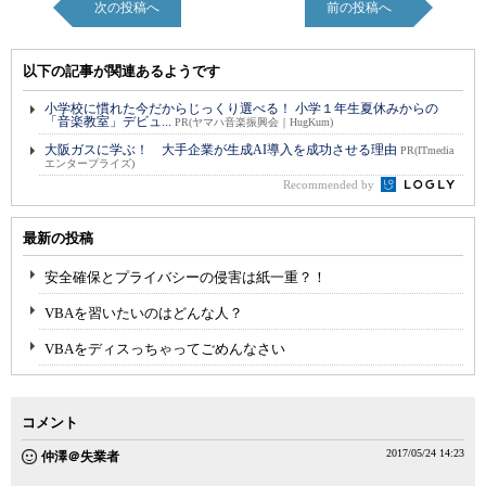
次の投稿へ
前の投稿へ
以下の記事が関連あるようです
小学校に慣れた今だからじっくり選べる！ 小学１年生夏休みからの
「音楽教室」デビュ...
PR(ヤマハ音楽振興会｜HugKum)
大阪ガスに学ぶ！ 大手企業が生成AI導入を成功させる理由
PR(ITmedia
エンタープライズ)
Recommended by
最新の投稿
安全確保とプライバシーの侵害は紙一重？！
VBAを習いたいのはどんな人？
VBAをディスっちゃってごめんなさい
コメント
2017/05/24 14:23
仲澤＠失業者