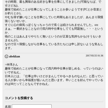
その時期、最も興味のある好きな事を仕事にしてきました(可能ならば、で
すけどね)。
趣味で始めたことが仕事になってしまうことか多いようです(PCとか音楽と
か釣りとか)。
やむを得ず嫌いなことを仕事にしていた時期もありましたが、あんまり我慢
強くないせいか、
すぐに心の病気っぽくなっちゃうので長くは続けられませんでした。orz
まぁ、一番好きなことなので四六時中仕事をしてても問題無し・・・という
か、
他のことはあんまりやりたく無いというのが正直な気持ちかも(そうもいき
ませんが)。
なので日々我慢しながら仕事をしている方たちには申し訳ないような気もし
ます。
2017/05/25 01:36
abekkan
>仲澤さん
趣味で始めたことが仕事になって四六時中仕事が楽しめる、っていうのはい
いですねえ。
日本人には、「仕事は辛いけどがまんしてやるべきものなんだ」と思ってい
る人が多いから幸福度が低いんだと思います。辛いことを好んでやっている
のはMだってことなんですかねえ。
コメントを投稿する
名前