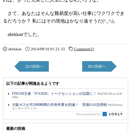
さて、あなたはそんな難易度が高い仕事にワクワクでき
るだろうか？ 私にはその境地はかなり遠そうだ(^_^;)。
abekkanでした。
abekkan
2014/09/16 01:21:33
Comment(2)
次の投稿へ
前の投稿へ
以下の記事が関連あるようです
FINCHI主催「IVS2026」トークセッションが話題に！
PR(FINCHI on GOE
THE)
大阪ガスが月2000時間の共有作業を削減！ 現場のAI活用術
PR(ITmedia
エンタープライズ)
Recommended by
最新の投稿