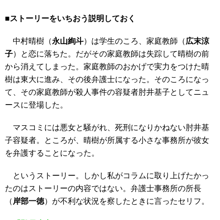
■ストーリーをいちおう説明しておく
中村晴樹（
永山絢斗
）は学生のころ、家庭教師（
広末涼
子
）と恋に落ちた。だがその家庭教師は失踪して晴樹の前
から消えてしまった。家庭教師のおかげで実力をつけた晴
樹は東大に進み、その後弁護士になった。そのころになっ
て、その家庭教師が殺人事件の容疑者肘井基子としてニュ
ースに登場した。
マスコミには悪女と騒がれ、死刑になりかねない肘井基
子容疑者。ところが、晴樹が所属する小さな事務所が彼女
を弁護することになった。
というストーリー。しかし私がコラムに取り上げたかっ
たのはストーリーの内容ではない。弁護士事務所の所長
（
岸部一徳
）が不利な状況を察したときに言ったセリフ。