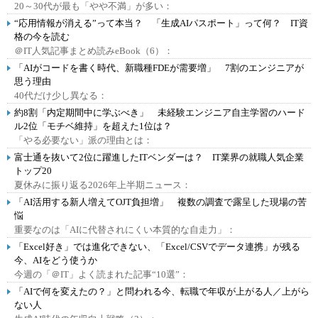
20～30代が最も「やや不満」が多い：
“応用情報が消える”って本当？ 「生成AIパスポート」って何？ IT資
格の今を読む
＠IT人気記事まとめ読みeBook（6）：
「AIがコードを書く時代、新職種FDEが需要増」 7割のエンジニアが
思う理由
40代だけ少し異なる：
約8割「内定期間中に学ぶべき」 未経験エンジニア自主学習のハード
ル2位「モチベ維持」を超えた1位は？
「やる必要ない」派の理由とは：
富士通を抜いて2位に躍進したITベンダーは？ IT業界の就職人気企業
トップ20
夏休みに振り返る2026年上半期ニュース：
「AI活用する新人増えてOJT負担増」 複数の調査で露呈した現場の苦
悩
重要なのは「AIに代替されにくい本質的な自走力」：
「Excel好き」では進化できない、「Excel/CSVでデータ連携」が残る
今、AIをどう使うか
今週の「＠IT」よく読まれた記事“10選”：
「AIで何を変えたの？」と問われる今、転職で年収が上がる人／上がら
ない人