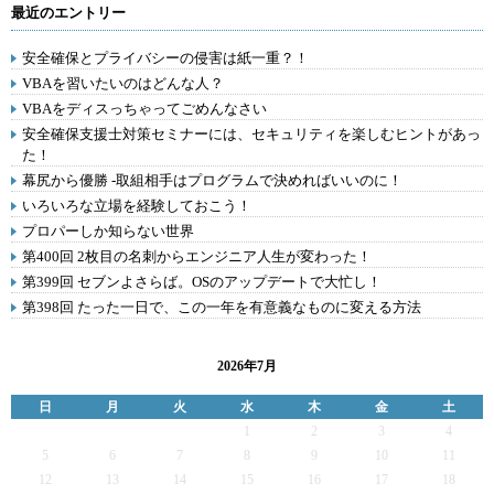
最近のエントリー
安全確保とプライバシーの侵害は紙一重？！
VBAを習いたいのはどんな人？
VBAをディスっちゃってごめんなさい
安全確保支援士対策セミナーには、セキュリティを楽しむヒントがあっ
た！
幕尻から優勝 -取組相手はプログラムで決めればいいのに！
いろいろな立場を経験しておこう！
プロパーしか知らない世界
第400回 2枚目の名刺からエンジニア人生が変わった！
第399回 セブンよさらば。OSのアップデートで大忙し！
第398回 たった一日で、この一年を有意義なものに変える方法
2026年7月
日
月
火
水
木
金
土
1
2
3
4
5
6
7
8
9
10
11
12
13
14
15
16
17
18