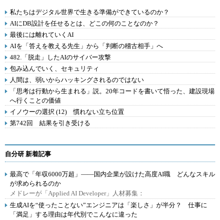
私たちはデジタル世界で生きる準備ができているのか？
AIにDB設計を任せるとは、どこの何のことなのか？
最後には離れていくAI
AIを「答えを教える先生」から「判断の稽古相手」へ
482.「脱走」したAIのサイバー攻撃
包み込んでいく、セキュリティ
人間は、弱いからハッキングされるのではない
「思考は行動から生まれる」説。20年コードを書いて悟った、建設現場
へ行くことの価値
イノウーの選択 (12) 慣れない立ち位置
第742回 結果を引き受ける
自分研 新着記事
最高で「年収6000万超」――国内企業が設けた高度AI職 どんなスキル
が求められるのか
メドレーが「Applied AI Developer」人材募集：
生成AIを“使ったことない”エンジニアは「楽しさ」が半分？ 仕事に
「満足」する理由は年代別でこんなに違った