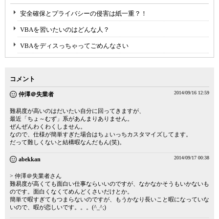
安全確保とプライバシーの侵害は紙一重？！
VBAを習いたいのはどんな人？
VBAをディスっちゃってごめんなさい
コメント
2014/09/16 12:59
仲澤＠失業者
難易度が高いのはだいたい自分に回ってきますが、
最近「ちょ～むず」系があんまりありません。
ぜんぜんわくわくしません。
なので、仕様が簡単すぎた場合はちょいっちカスタマイズしてます。
だって難しくないと結構暇なんだもん(笑)。
2014/09/17 00:38
abekkan
> 仲澤＠失業者さん
難易度が高くても面白い仕事ならいいのですが、なかなかそうもいかないも
のです。面白くなくてめんどくさいだけとか。
簡単で暇すぎてもつまらないのですが、もうかなり長いこと暇になっていな
いので、暇が恋しいです。。。(^_^;)