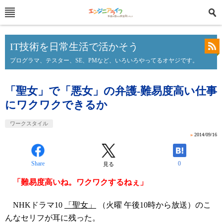
IT技術を日常生活で活かそう
プログラマ、テスター、SE、PMなど、いろいろやってるオヤジです。
「聖女」で「悪女」の弁護-難易度高い仕事
にワクワクできるか
ワークスタイル
»
2014/09/16
Share
0
見る
「難易度高いね。ワクワクするねぇ」
NHKドラマ10
「聖女」
（火曜 午後10時から放送）のこ
んなセリフが耳に残った。