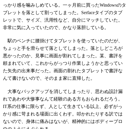
っかり感を噛みしめている。一ヶ月前に買ったWindowsのタ
ブレットを落として割ってしまった。Serfaceタイプのタブ
レットで、サイズ、汎用性など、自分にマッチしていた。
非常に気に入っていたので、かなり落胆している。
駅のベンチに腰掛けてタブレットを使っていたのだが、
ちょっと手を滑らせて落としてしまった。落としどころが
悪かったのか、見事に画面が割れてしまった。某、書評を
頼まれていて、これからがっつり作業しようかと思ってい
た矢先の出来事だった。画面の割れたタブレットで書評な
んて書けないので、そのまま家に直帰した。
大事なバックアップを消してしまったり、思わぬ設計漏
れであわや大惨事なんて経験のある方もおられるだろう。
IT系の仕事に限らず、人として生きている以上、必ずがっ
かり感に苛まれる場面に出くわす。叩かれたりする訳では
ないので、身体に痛みはないが、精神的にはボディーブロ
ウのようにえぐられる。