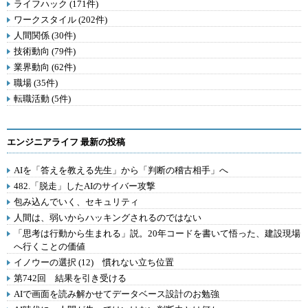
ライフハック (171件)
ワークスタイル (202件)
人間関係 (30件)
技術動向 (79件)
業界動向 (62件)
職場 (35件)
転職活動 (5件)
エンジニアライフ 最新の投稿
AIを「答えを教える先生」から「判断の稽古相手」へ
482.「脱走」したAIのサイバー攻撃
包み込んでいく、セキュリティ
人間は、弱いからハッキングされるのではない
「思考は行動から生まれる」説。20年コードを書いて悟った、建設現場
へ行くことの価値
イノウーの選択 (12) 慣れない立ち位置
第742回 結果を引き受ける
AIで画面を読み解かせてデータベース設計のお勉強