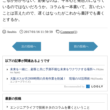
こるか分からない。必要なのは、平常心と発想力になって
いるのではないだろうか。コラムを一本書いて、言いたい
ことは言えたので、遅くはなったがこれから書評でも書く
とするか。
Anubis
2017/01/16 11:59:59
Comment(1)
次の投稿へ
前の投稿へ
以下の記事が関連あるようです
未来を一緒に…顧客と共に予測不能な未来をワクワクする場所へ
PR(den
tsu Japan)
大阪ガスが月2000時間の共有作業を削減！ 現場のAI活用術
PR(ITmedia
エンタープライズ)
Recommended by
最新の投稿
エンジニアライフで技術ネタのコラムを書くということ