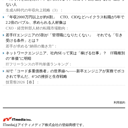
ない人
生成AI時代の年収向上戦略（3）：
「年収2000万円以上が約6割」 CTO、CIOなどハイクラス転職が5年で
2.2倍のバブル、求められる人材像は
CXO・経営幹部人材の転職市場動向：
若手ITエンジニアの5割が「管理職になりたくない」 それでも「引き
受ける条件」とは？
若手が求める“納得の働き方”：
ネットワークエンジニア、社内SEって実は「稼げる仕事」？ IT職種別
の“単価”に明暗
ITフリーランスの平均単価ランキング：
AIで「コード多重債務者」の世界線へ――新卒エンジニアが実務でボコ
されて学んだ、4つの挫折と生存戦略
技育祭2026【春】：
利用規約
ITmediaはアイティメディア株式会社の登録商標です。