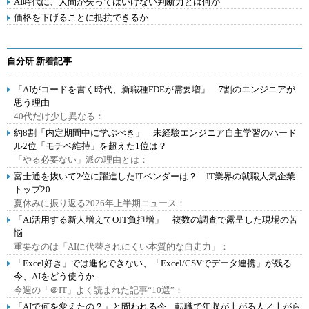
AI時代に、人間が失ってはいけない判断力とは何か
価格を下げることに抵抗できるか
自分研 新着記事
「AIがコードを書く時代、新職種FDEが需要増」 7割のエンジニアが
思う理由
40代だけ少し異なる：
約8割「内定期間中に学ぶべき」 未経験エンジニア自主学習のハード
ル2位「モチベ維持」を超えた1位は？
「やる必要ない」派の理由とは：
富士通を抜いて2位に躍進したITベンダーは？ IT業界の就職人気企業
トップ20
夏休みに振り返る2026年上半期ニュース：
「AI活用する新人増えてOJT負担増」 複数の調査で露呈した現場の苦
悩
重要なのは「AIに代替されにくい本質的な自走力」：
「Excel好き」では進化できない、「Excel/CSVでデータ連携」が残る
今、AIをどう使うか
今週の「＠IT」よく読まれた記事“10選”：
「AIで何を変えたの？」と問われる今、転職で年収が上がる人／上がら