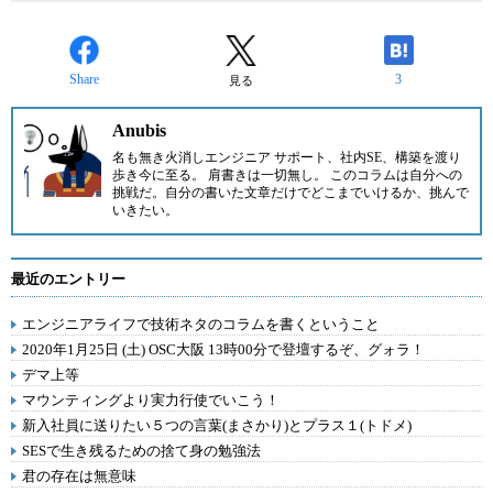
Share
3
見る
Anubis
名も無き火消しエンジニア サポート、社内SE、構築を渡り
歩き今に至る。 肩書きは一切無し。 このコラムは自分への
挑戦だ。自分の書いた文章だけでどこまでいけるか、挑んで
いきたい。
最近のエントリー
エンジニアライフで技術ネタのコラムを書くということ
2020年1月25日 (土) OSC大阪 13時00分で登壇するぞ、グォラ！
デマ上等
マウンティングより実力行使でいこう！
新入社員に送りたい５つの言葉(まさかり)とプラス１(トドメ)
SESで生き残るための捨て身の勉強法
君の存在は無意味