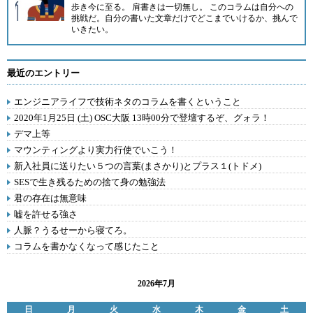
歩き今に至る。 肩書きは一切無し。 このコラムは自分への
挑戦だ。自分の書いた文章だけでどこまでいけるか、挑んで
いきたい。
最近のエントリー
エンジニアライフで技術ネタのコラムを書くということ
2020年1月25日 (土) OSC大阪 13時00分で登壇するぞ、グォラ！
デマ上等
マウンティングより実力行使でいこう！
新入社員に送りたい５つの言葉(まさかり)とプラス１(トドメ)
SESで生き残るための捨て身の勉強法
君の存在は無意味
嘘を許せる強さ
人脈？うるせーから寝てろ。
コラムを書かなくなって感じたこと
2026年7月
日
月
火
水
木
金
土