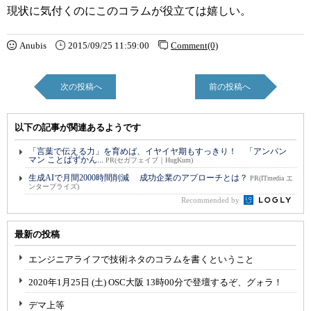
現状に気付くのにこのコラムが役立ては嬉しい。
Anubis
2015/09/25 11:59:00
Comment(0)
次の投稿へ
前の投稿へ
以下の記事が関連あるようです
「言葉で伝える力」を育めば、イヤイヤ期もすっきり！ 「アンパン
マン ことばずかん...
PR(セガフェイブ｜HugKum)
生成AIで月間2000時間削減 成功企業のアプローチとは？
PR(ITmedia エ
ンタープライズ)
Recommended by
最新の投稿
エンジニアライフで技術ネタのコラムを書くということ
2020年1月25日 (土) OSC大阪 13時00分で登壇するぞ、グォラ！
デマ上等