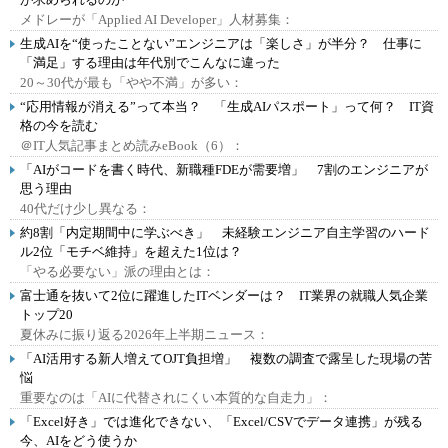
メドレーが「Applied AI Developer」人材募集：
生成AIを“使ったことない”エンジニアは「楽しさ」が半分？ 仕事に
「満足」する理由は年代別でこんなに違った
20～30代が最も「やや不満」が多い：
“応用情報が消える”って本当？ 「生成AIパスポート」って何？ IT資
格の今を読む
＠IT人気記事まとめ読みeBook（6）：
「AIがコードを書く時代、新職種FDEが需要増」 7割のエンジニアが
思う理由
40代だけ少し異なる：
約8割「内定期間中に学ぶべき」 未経験エンジニア自主学習のハード
ル2位「モチベ維持」を超えた1位は？
「やる必要ない」派の理由とは：
富士通を抜いて2位に躍進したITベンダーは？ IT業界の就職人気企業
トップ20
夏休みに振り返る2026年上半期ニュース：
「AI活用する新人増えてOJT負担増」 複数の調査で露呈した現場の苦
悩
重要なのは「AIに代替されにくい本質的な自走力」：
「Excel好き」では進化できない、「Excel/CSVでデータ連携」が残る
今、AIをどう使うか