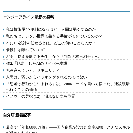
エンジニアライフ 最新の投稿
私は技術屋だ-便利になるほど、人間は弱くなるのか
私たちはデジタル世界で生きる準備ができているのか？
AIにDB設計を任せるとは、どこの何のことなのか？
最後には離れていくAI
AIを「答えを教える先生」から「判断の稽古相手」へ
482.「脱走」したAIのサイバー攻撃
包み込んでいく、セキュリティ
人間は、弱いからハッキングされるのではない
「思考は行動から生まれる」説。20年コードを書いて悟った、建設現場
へ行くことの価値
イノウーの選択 (12) 慣れない立ち位置
自分研 新着記事
最高で「年収6000万超」――国内企業が設けた高度AI職 どんなスキル
が求められるのか