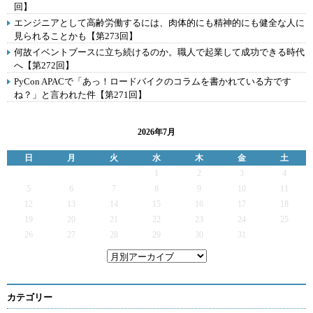
回】
エンジニアとして高齢労働するには、肉体的にも精神的にも健全な人に
見られることかも【第273回】
何故イベントブースに立ち続けるのか。職人で起業して成功できる時代
へ【第272回】
PyCon APACで「あっ！ロードバイクのコラムを書かれている方です
ね？」と言われた件【第271回】
2026年7月
日
月
火
水
木
金
土
1
2
3
4
5
6
7
8
9
10
11
12
13
14
15
16
17
18
19
20
21
22
23
24
25
26
27
28
29
30
31
カテゴリー