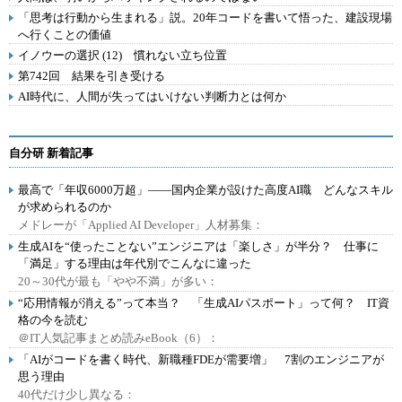
「思考は行動から生まれる」説。20年コードを書いて悟った、建設現場
へ行くことの価値
イノウーの選択 (12) 慣れない立ち位置
第742回 結果を引き受ける
AI時代に、人間が失ってはいけない判断力とは何か
自分研 新着記事
最高で「年収6000万超」――国内企業が設けた高度AI職 どんなスキル
が求められるのか
メドレーが「Applied AI Developer」人材募集：
生成AIを“使ったことない”エンジニアは「楽しさ」が半分？ 仕事に
「満足」する理由は年代別でこんなに違った
20～30代が最も「やや不満」が多い：
“応用情報が消える”って本当？ 「生成AIパスポート」って何？ IT資
格の今を読む
＠IT人気記事まとめ読みeBook（6）：
「AIがコードを書く時代、新職種FDEが需要増」 7割のエンジニアが
思う理由
40代だけ少し異なる：