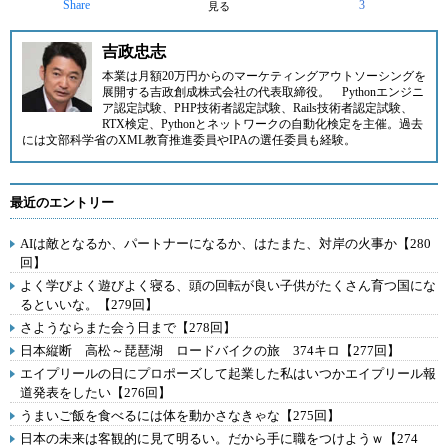
Share
3
見る
吉政忠志
本業は月額20万円からのマーケティングアウトソーシングを
展開する
吉政創成株式会社
の代表取締役。
Pythonエンジニ
ア認定試験、PHP技術者認定試験、Rails技術者認定試験、
RTX検定、Pythonとネットワークの自動化検定を主催。過去
には文部科学省のXML教育推進委員やIPAの選任委員も経験。
最近のエントリー
AIは敵となるか、パートナーになるか、はたまた、対岸の火事か【280
回】
よく学びよく遊びよく寝る、頭の回転が良い子供がたくさん育つ国にな
るといいな。【279回】
さようならまた会う日まで【278回】
日本縦断 高松～琵琶湖 ロードバイクの旅 374キロ【277回】
エイプリールの日にプロポーズして起業した私はいつかエイプリール報
道発表をしたい【276回】
うまいご飯を食べるには体を動かさなきゃな【275回】
日本の未来は客観的に見て明るい。だから手に職をつけようｗ【274