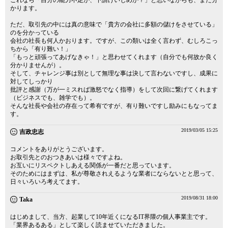
これなら「自分の能力不足か、下請けいじめか？」と思いながらも、まだ分
かります。
ただ、取引先の中には真の意味で「貴方の会社に多額の儲けをさせている」
のを分かっている
会社の社長も何人かおります。ですが、この類いは全く言わず、むしろこっ
ちから「有り難い！」
「もっと頑張ってあげなきゃ！」と思わせてくれます（自分でも何故か良く
分かりませんが）。
そして、チャレンジ事は別として無理な事は決して言わないですし、成果に
対してしっかり
批評と感謝（万が一ミスれば激怒でなく指導）をして次回に繋げてくれます
（ビジネスでも、雑学でも）。
そんな社長や会社の存在って希有ですが、有り難いですし励みにもなってま
す。
2019/03/05 15:25
吉政忠志
コメントをありがとうございます。
お取引先とのおつきあいは様々ですよね。
お互いにリスペクトしあえる関係が一番だと思っています。
そのためにはまずは、私が尊敬されえるような業者にならないとと思って、
日々いろいろ考えてます。
2019/08/31 18:00
Taka
はじめまして、当方、起業して10年近くになるIT界隈の個人事業主です。
「業界あるある」として楽しく読ませていただきました。