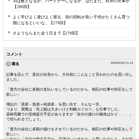
AIは敵となるか、パートナーになるか、はたまた、対岸の火事か
【280回】
よく学びよく遊びよく寝る、頭の回転が良い子供がたくさん育つ
国になるといいな。【279回】
さようならまた会う日まで【278回】
コメント
2019/02/03 21:14
匿名
記事を読んで、某社の社長から、大分前にこんなこと言われたのを思い出し
ました。
「貴方の会社に多額の支払いをしているのだから、相応の仕事や対応をして
欲しい」
簿記の「資産－負債＝純資産」を思い出す、そんな一言。
つまり、実際は「売上額は大きいけど利幅カツカツ」な仕事でした。
資材高騰での見積提示予定がありますが「自分の儲けの確保ばかり．．．」
で切られるでしょう。
「貴方の会社に多額の儲けをさせているのだから、相応の仕事や対応をして
欲しい」