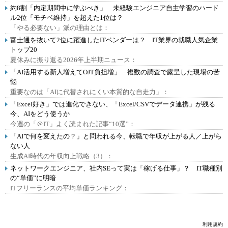
約8割「内定期間中に学ぶべき」 未経験エンジニア自主学習のハード
ル2位「モチベ維持」を超えた1位は？
「やる必要ない」派の理由とは：
富士通を抜いて2位に躍進したITベンダーは？ IT業界の就職人気企業
トップ20
夏休みに振り返る2026年上半期ニュース：
「AI活用する新人増えてOJT負担増」 複数の調査で露呈した現場の苦
悩
重要なのは「AIに代替されにくい本質的な自走力」：
「Excel好き」では進化できない、「Excel/CSVでデータ連携」が残る
今、AIをどう使うか
今週の「＠IT」よく読まれた記事“10選”：
「AIで何を変えたの？」と問われる今、転職で年収が上がる人／上がら
ない人
生成AI時代の年収向上戦略（3）：
ネットワークエンジニア、社内SEって実は「稼げる仕事」？ IT職種別
の“単価”に明暗
ITフリーランスの平均単価ランキング：
利用規約