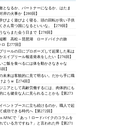
は敵となるか、パートナーになるか、はたま
対岸の火事か【280回】
学びよく遊びよく寝る、頭の回転が良い子供
くさん育つ国になるといいな。【279回】
うならまた会う日まで【278回】
縦断 高松～琵琶湖 ロードバイクの旅
4キロ【277回】
プリールの日にプロポーズして起業した私は
かエイプリール報道発表をしたい【276回】
いご飯を食べるには体を動かさなきゃな
75回】
の未来は客観的に見て明るい。だから手に職
けようｗ【274回】
ジニアとして高齢労働するには、肉体的にも
的にも健全な人に見られることかも【第273
イベントブースに立ち続けるのか。職人で起
て成功できる時代へ【第272回】
Con APACで「あっ！ロードバイクのコラムを
れている方ですね？」と言われた件【第271