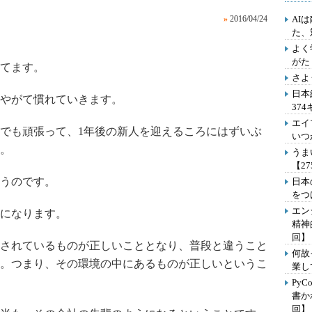
»
2016/04/24
AI
た、
よく
がた
てます。
さよ
日本
やがて慣れていきます。
37
エイ
でも頑張って、1年後の新人を迎えるころにはずいぶ
いつ
。
うま
【2
うのです。
日本
をつ
エン
になります。
精神
回】
されているものが正しいこととなり、普段と違うこと
何故
。つまり、その環境の中にあるものが正しいというこ
業し
Py
書か
回】