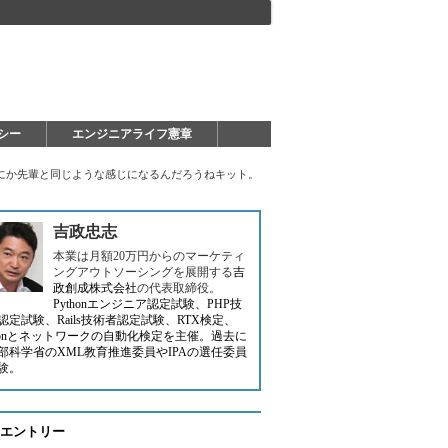
シー
エンジニアライフ憲章
にか先輩と同じような感じになるんだろうねキット。
吉政忠志
本業は月額20万円からのマーケティ
ングアウトソーシングを展開する
吉
政創成株式会社
の代表取締役。
Pythonエンジニア認定試験、PHP技
認定試験、Rails技術者認定試験、RTX検定、
thonとネットワークの自動化検定を主催。過去に
部科学省のXML教育推進委員やIPAの選任委員
験。
エントリー