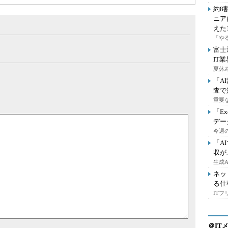
約8
ニア
えた
「や
富士
IT
夏休
「A
査で
重要
「E
デー
今週の
「A
収が
生成
ネッ
る仕
IT
＠IT