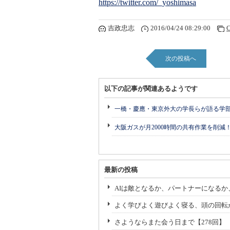
https://twitter.com/_yoshimasa
吉政忠志
2016/04/24 08:29:00
C
次の投稿へ
以下の記事が関連あるようです
一橋・慶應・東京外大の学長らが語る学
大阪ガスが月2000時間の共有作業を削減
最新の投稿
AIは敵となるか、パートナーになるか
よく学びよく遊びよく寝る、頭の回転
さようならまた会う日まで【278回】