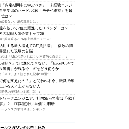
割「内定期間中に学ぶべき」 未経験エンジ
自主学習のハードル2位「モチベ維持」を超
1位は？
る必要ない」派の理由とは：
通を抜いて2位に躍進したITベンダーは？
業界の就職人気企業トップ20
みに振り返る2026年上半期ニュース：
I活用する新人増えてOJT負担増」 複数の調
露呈した現場の苦悩
なのは「AIに代替されにくい本質的な自走力」：
xcel好き」では進化できない、「Excel/CSVで
タ連携」が残る今、AIをどう使うか
「＠IT」よく読まれた記事“10選”：
Iで何を変えたの？」と問われる今、転職で年
上がる人／上がらない人
AI時代の年収向上戦略（3）：
トワークエンジニア、社内SEって実は「稼げ
事」？ IT職種別の“単価”に明暗
フリーランスの平均単価ランキング：
メールマガジンのお申し込み