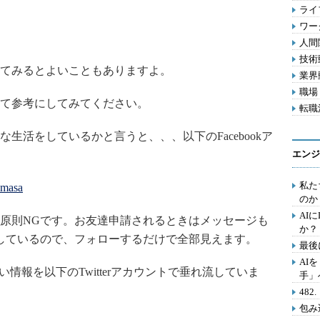
ライフ
ワー
人間関
技術動
てみるとよいこともありますよ。
業界動
職場 
て参考にしてみてください。
転職活
生活をしているかと言うと、、、以下のFacebookア
エンジ
私た
imasa
のか
AI
原則NGです。お友達申請されるときはメッセージも
か？
開しているので、フォローするだけで全部見えます。
最後
AI
ない情報を以下のTwitterアカウントで垂れ流していま
手」
48
包み