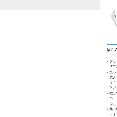
はてブ
フリ
IT
第2
買え
う：
ンジ
欲し
ハー
る、
第3
ワイ