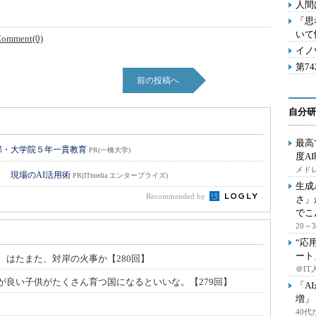
人間
「思
いて
omment(0)
イノ
第7
前の投稿へ
自分研
最高
部・大学院５年一貫教育
PR(一橋大学)
度A
メドレ
！ 現場のAI活用術
PR(ITmedia エンタープライズ)
生成
Recommended by
さ」
でこ
20
“応
ート
、はたまた、対岸の火事か【280回】
＠IT
が良い子供がたくさん育つ国になるといいな。【279回】
「A
増」
40