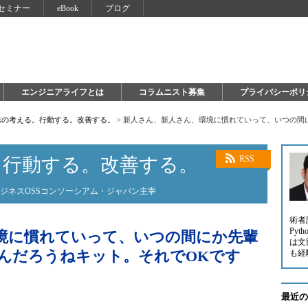
セミナー
eBook
ブログ
エンジニアライフとは
コラムニスト募集
プライバシーポリ
志の考える。行動する。改善する。
>
新人さん、新人さん、環境に慣れていって、いつの間
。行動する。改善する。
RSS
験ビジネスOSSコンソーシアム・ジャパン主宰
術者
Py
境に慣れていって、いつの間にか先輩
は文
んだろうねキット。それでOKです
も経
最近の