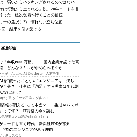
は、弱いからハッキングされるのではない
考は行動から生まれる」説。20年コードを書
悟った、建設現場へ行くことの価値
ウーの選択 (12) 慣れない立ち位置
42回 結果を引き受ける
 新着記事
で「年収6000万超」――国内企業が設けた高
I職 どんなスキルが求められるのか
ーが「Applied AI Developer」人材募集：
AIを“使ったことない”エンジニアは「楽し
が半分？ 仕事に「満足」する理由は年代別
んなに違った
～30代が最も「やや不満」が多い：
用情報が消える”って本当？ 「生成AIパスポ
」って何？ IT資格の今を読む
人気記事まとめ読みeBook（6）：
Iがコードを書く時代、新職種FDEが需要
 7割のエンジニアが思う理由
代だけ少し異なる：