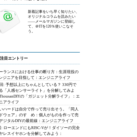
新着記事をいち早く知りたい、
オリジナルコラムを読みたい
――メールマガジンに登録し
て、＠ITを120％使いこなそ
う。
注目エントリー
ーランスにおける仕事の断り方：生涯現役の
エンジニアを目指して：エンジニアライフ
2回: 予想以上にちゃんとしている？ 330円で
る「人感センサーライト」を分解してみよ
ThousanDIYの「ガジェット分解ライフ」：エ
ニアライフ
いハードは自分で作って売り出そう。「同人
ドウェア」のすゝめ：個人がものを作って売
デジタルDIYの最前線：エンジニアライフ
回: ローエンドにもRISC-Vが！ダイソーの完全
ヤレスイヤホンを分解してみよう：