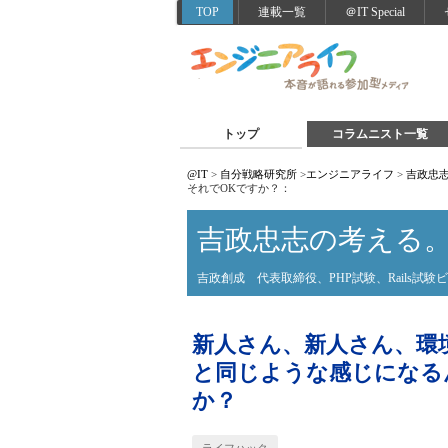
TOP
連載一覧
＠IT Special
トップ
コラムニスト一覧
@IT
>
自分戦略研究所
>
エンジニアライフ
>
吉政忠
それでOKですか？：
吉政忠志の考える
吉政創成 代表取締役、PHP試験、Rails試
新人さん、新人さん、環
と同じような感じになる
か？