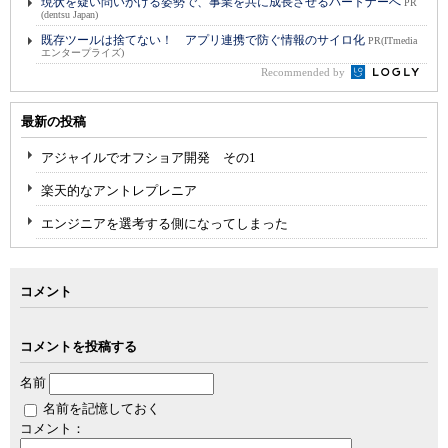
現状を疑い問いかける姿勢で、事業を共に成長させるパートナーへ
PR
(dentsu Japan)
既存ツールは捨てない！ アプリ連携で防ぐ情報のサイロ化
PR(ITmedia
エンタープライズ)
Recommended by
最新の投稿
アジャイルでオフショア開発 その1
楽天的なアントレプレニア
エンジニアを選考する側になってしまった
コメント
コメントを投稿する
名前
名前を記憶しておく
コメント：