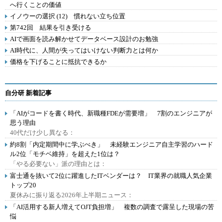
へ行くことの価値
イノウーの選択 (12) 慣れない立ち位置
第742回 結果を引き受ける
AIで画面を読み解かせてデータベース設計のお勉強
AI時代に、人間が失ってはいけない判断力とは何か
価格を下げることに抵抗できるか
自分研 新着記事
「AIがコードを書く時代、新職種FDEが需要増」 7割のエンジニアが
思う理由
40代だけ少し異なる：
約8割「内定期間中に学ぶべき」 未経験エンジニア自主学習のハード
ル2位「モチベ維持」を超えた1位は？
「やる必要ない」派の理由とは：
富士通を抜いて2位に躍進したITベンダーは？ IT業界の就職人気企業
トップ20
夏休みに振り返る2026年上半期ニュース：
「AI活用する新人増えてOJT負担増」 複数の調査で露呈した現場の苦
悩