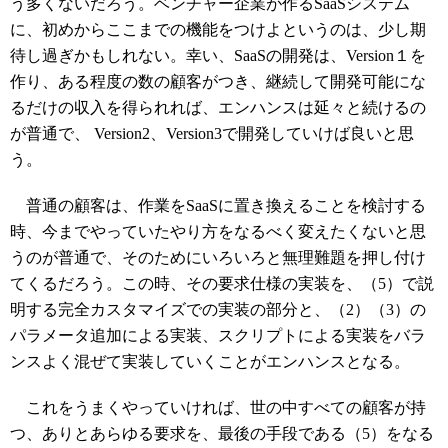
う多くないだろう。ベンチャー企業が作るSaaSシステム
に、初めからここまでの機能をつけよというのは、少し期
待し過ぎかもしれない。幸い、SaaSの開発は、Version１を
作り、ある程度の数の顧客がつき、継続して開発可能にな
るだけの収入を得られれば、エンハンスは延々と続けるの
が普通で、 Version2、Version3で開発していけば良いと思
う。
普通の顧客は、作業をSaaSに置き換えることを検討する
時、今までやっていたやり方をなるべく変えたくないと思
うのが普通で、そのためにいろいろと無理難題を押し付け
てくるだろう。この時、その要求仕様の実装を、（5）で説
明する完全カスタマイズでの実装の部分と、（2）（3）の
パラメータ追加による実装、スクリプトによる実装をバラ
ンスよく混ぜて実装していくことがエンハンスとなる。
これをうまくやっていければ、世の中すべての顧客が持
つ、ありとあらゆる要求を、最後の手段である（5）をなる