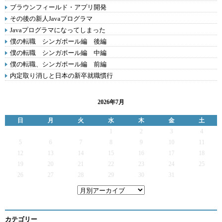
ブラウンフィールド・アプリ開発
その後の新人Javaプログラマ
Javaプログラマになってしまった
僕の転職 シンガポール編 後編
僕の転職 シンガポール編 中編
僕の転職、シンガポール編 前編
内定取り消しと日本の新卒就職慣行
2026年7月
日
月
火
水
木
金
土
1
2
3
4
5
6
7
8
9
10
11
12
13
14
15
16
17
18
19
20
21
22
23
24
25
26
27
28
29
30
31
カテゴリー