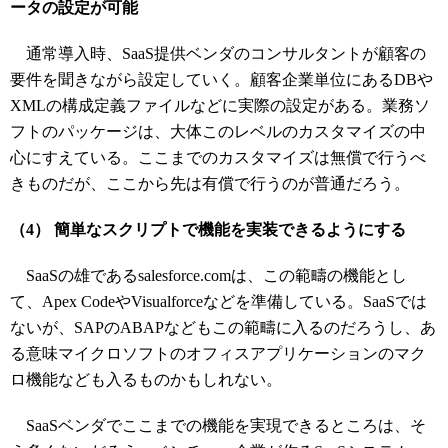
ータの
設定が可能
通常導入時、SaaS提供ベンダのコンサルタントが顧客の
要件を聞きながら設定していく。顧客企業単位にあるDBや
XMLの構成定義ファイルなどに実際の設定がある。業務ソ
フトのパッケージは、大体このレベルのカスタマイズの中
心にすえている。ここまでのカスタマイズは無償で行うべ
きものだが、ここから先は有償で行うのが普通だろう。
（4） 簡単なスクリプトで機能を実装できるようにする
SaaSの雄であるsalesforce.comは、この範疇の機能とし
て、Apex CodeやVisualforceなどを準備している。SaaSでは
ないが、SAPのABAPなどもこの範疇に入るのだろうし、あ
る意味マイクロソフトのオフィスアプリケーションのマク
ロ機能なども入るものかもしれない。
SaaSベンダでここまでの機能を実現できるところは、そ