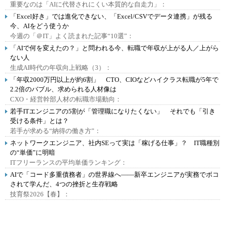
重要なのは「AIに代替されにくい本質的な自走力」：
「Excel好き」では進化できない、「Excel/CSVでデータ連携」が残る
今、AIをどう使うか
今週の「＠IT」よく読まれた記事“10選”：
「AIで何を変えたの？」と問われる今、転職で年収が上がる人／上がら
ない人
生成AI時代の年収向上戦略（3）：
「年収2000万円以上が約6割」 CTO、CIOなどハイクラス転職が5年で
2.2倍のバブル、求められる人材像は
CXO・経営幹部人材の転職市場動向：
若手ITエンジニアの5割が「管理職になりたくない」 それでも「引き
受ける条件」とは？
若手が求める“納得の働き方”：
ネットワークエンジニア、社内SEって実は「稼げる仕事」？ IT職種別
の“単価”に明暗
ITフリーランスの平均単価ランキング：
AIで「コード多重債務者」の世界線へ――新卒エンジニアが実務でボコ
されて学んだ、4つの挫折と生存戦略
技育祭2026【春】：