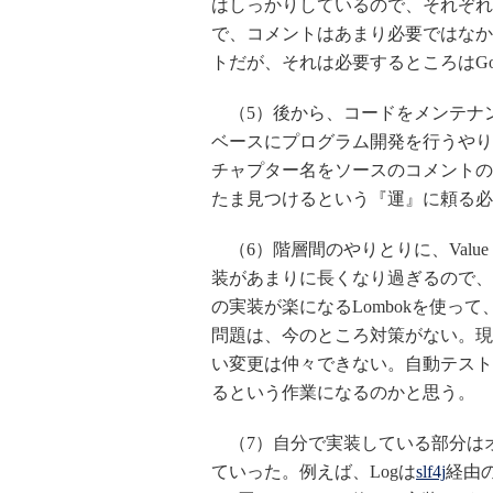
はしっかりしているので、それぞれ
で、コメントはあまり必要ではなか
トだが、それは必要するところはGoog
（5）後から、コードをメンテナ
ベースにプログラム開発を行うやり
チャプター名をソースのコメントの
たま見つけるという『運』に頼る必
（6）階層間のやりとりに、Value o
装があまりに長くなり過ぎるので、
の実装が楽になるLombokを使って、Has
問題は、今のところ対策がない。現
い変更は仲々できない。自動テスト
るという作業になるのかと思う。
（7）自分で実装している部分は
ていった。例えば、Logは
slf4j
経由