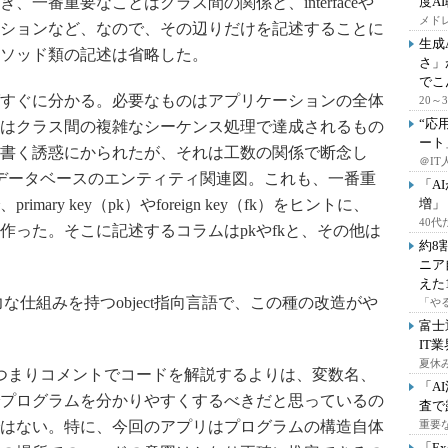
一番重要なことはクラス間の関係と、interfaceや
度A
メドレ
ンポジションなど、なので、その辺りだけを記述することに
生成
ソッド類の記述は省略した。
さ」
でこ
すぐに分かる。必要なものはアプリケーションの全体
20
“応
はクラス間の複雑なシーケンス処理で達成されるもの
ート
書く誘惑にかられたが、それは工数の関係で断念し
＠IT
データベースのエンティティ関連図。これも、一番重
「A
ry key（pk）やforeign key（fk）をヒントに、
増」
40
作った。そこに記述するコラムはpkやfkと、その他は
約8
ニア
えた
な仕組みを持つobject指向言語で、この種の改造がや
「や
富士
IT
夏休
つまりコメントでコードを解説するよりは、変数名、
「A
プログラムを分かりやすくするべきだと思っているの
査で
はない。特に、今回のアプリはプログラムの構造自体
重要
「E