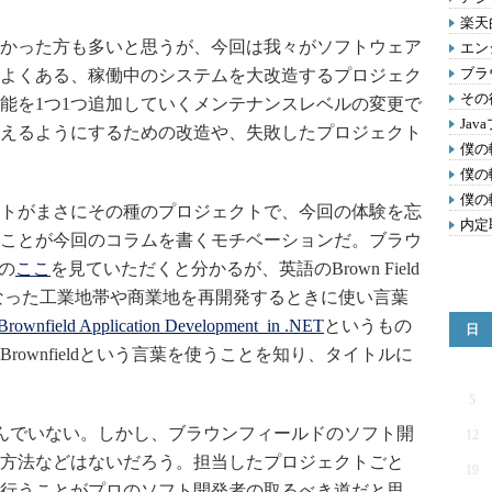
楽天
かった方も多いと思うが、今回は我々がソフトウェア
エン
ブラ
よくある、稼働中のシステムを大改造するプロジェク
その
能を1つ1つ追加していくメンテナンスレベルの変更で
Ja
えるようにするための改造や、失敗したプロジェクト
僕の
僕の
僕の
トがまさにその種のプロジェクトで、今回の体験を忘
内定
ことが今回のコラムを書くモチベーションだ。ブラウ
の
ここ
を見ていただくと分かるが、英語の
Brown Field
なった工業地帯や商業地を再開発するときに使い言葉
Brownfield Application Development in .NET
というもの
日
ownfieldという言葉を使うことを知り、タイトルに
5
は読んでいない。しかし、ブラウンフィールドのソフト開
12
方法などはないだろう。担当したプロジェクトごと
19
行うことがプロのソフト開発者の取るべき道だと思