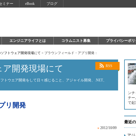
セミナー
eBook
ブログ
エンジニアライフとは
コラムニスト募集
プライバシーポリ
のソフトウェア開発現場にて
>
ブラウンフィールド・アプリ開発：
ェア開発現場にて
RSS
フトウエア開発をして日々感じること、アジャイル開発、.NET、
ンチ
チー
で起
プリ開発
最近の
»
2012/10/09
アジ