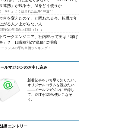
タ連携」が残る今、AIをどう使うか
「＠IT」よく読まれた記事“10選”：
Iで何を変えたの？」と問われる今、転職で年
上がる人／上がらない人
AI時代の年収向上戦略（3）：
トワークエンジニア、社内SEって実は「稼げ
事」？ IT職種別の“単価”に明暗
フリーランスの平均単価ランキング：
メールマガジンのお申し込み
新着記事をいち早く知りたい、
オリジナルコラムを読みたい
――メールマガジンに登録し
て、＠ITを120％使いこなそ
う。
注目エントリー