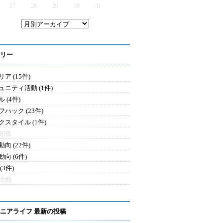
27
28
29
30
31
リー
ア (15件)
ュニティ活動 (1件)
 (4件)
ハック (23件)
クスタイル (1件)
関係
向 (22件)
向 (6件)
(3件)
活動
ニアライフ 最新の投稿