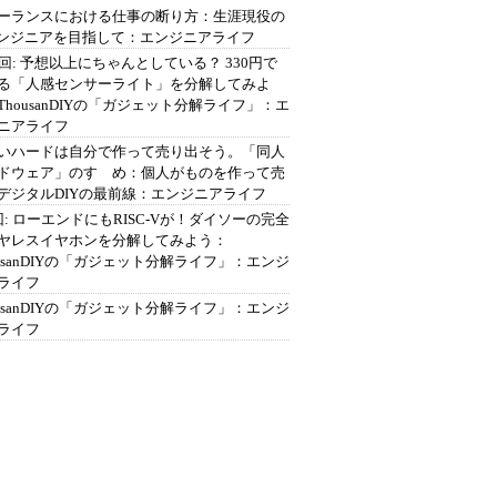
ーランスにおける仕事の断り方：生涯現役の
エンジニアを目指して：エンジニアライフ
2回: 予想以上にちゃんとしている？ 330円で
る「人感センサーライト」を分解してみよ
ThousanDIYの「ガジェット分解ライフ」：エ
ニアライフ
いハードは自分で作って売り出そう。「同人
ドウェア」のすゝめ：個人がものを作って売
デジタルDIYの最前線：エンジニアライフ
回: ローエンドにもRISC-Vが！ダイソーの完全
ヤレスイヤホンを分解してみよう：
ousanDIYの「ガジェット分解ライフ」：エンジ
ライフ
ousanDIYの「ガジェット分解ライフ」：エンジ
ライフ