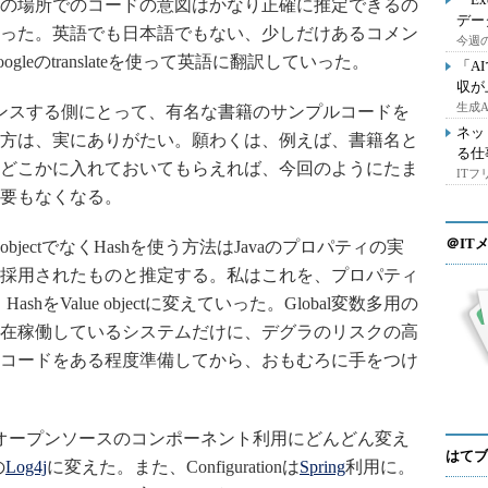
の場所でのコードの意図はかなり正確に推定できるの
デー
った。英語でも日本語でもない、少しだけあるコメン
今週の
leのtranslateを使って英語に翻訳していった。
「A
収が
生成
ンスする側にとって、有名な書籍のサンプルコードを
ネッ
方は、実にありがたい。願わくは、例えば、書籍名と
る仕
どこかに入れておいてもらえれば、今回のようにたま
IT
要もなくなる。
＠IT
bjectでなくHashを使う方法はJavaのプロパティの実
採用されたものと推定する。私はこれを、プロパティ
hをValue objectに変えていった。Global変数多用の
在稼働しているシステムだけに、デグラのリスクの高
コードをある程度準備してから、おもむろに手をつけ
オープンソースのコンポーネント利用にどんどん変え
はてブ
の
Log4j
に変えた。また、Configurationは
Spring
利用に。