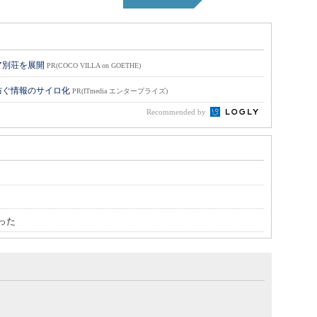
ア別荘を展開
PR(COCO VILLA on GOETHE)
防ぐ情報のサイロ化
PR(ITmedia エンタープライズ)
Recommended by
った