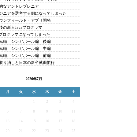
的なアントレプレニア
ジニアを選考する側になってしまった
ウンフィールド・アプリ開発
後の新人Javaプログラマ
vaプログラマになってしまった
転職 シンガポール編 後編
転職 シンガポール編 中編
転職、シンガポール編 前編
取り消しと日本の新卒就職慣行
2026年7月
月
火
水
木
金
土
1
2
3
4
6
7
8
9
10
11
13
14
15
16
17
18
20
21
22
23
24
25