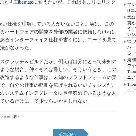
、これも
Hibernate
に変えたいが、これはあまりにリスク
フリ
IT
第2
買え
かい仕様を理解している人がいないこと。実は、この
う：
るハードウェアの開発を外部の業者に依頼しなければ
ンジ
あるインターフェイス仕様を書くには、コードを見て
欲し
法がなかった。
ハー
る、
第3
スクラッチ＆ビルドだが、例えば自分にとって未知の
ワイ
ような場合、仲々それは難しい。そういうとき、この
Th
改造するような仕事は、未知のプラットフォームの実
ニア
Th
で、自分の仕事の範囲を広げられるいいチャンスだ。
ニア
手のシステムインテグレータに長年努めているような人
ているだけに、多少つらいかもしれない。
omment(0)
前の投稿へ