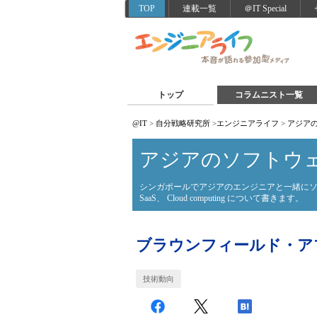
TOP
連載一覧
＠IT Special
トップ
コラムニスト一覧
@IT
>
自分戦略研究所
>
エンジニアライフ
>
アジア
アジアのソフトウ
シンガポールでアジアのエンジニアと一緒にソ
SaaS、 Cloud computing について書きます。
ブラウンフィールド・ア
技術動向