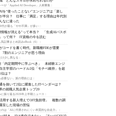
I職 どんなスキルが求められるのか
ーが「Applied AI Developer」人材募集：
AIを“使ったことない”エンジニアは「楽し
が半分？ 仕事に「満足」する理由は年代別
んなに違った
～30代が最も「やや不満」が多い：
用情報が消える”って本当？ 「生成AIパスポ
」って何？ IT資格の今を読む
人気記事まとめ読みeBook（6）：
Iがコードを書く時代、新職種FDEが需要
 7割のエンジニアが思う理由
代だけ少し異なる：
割「内定期間中に学ぶべき」 未経験エンジ
自主学習のハードル2位「モチベ維持」を超
1位は？
る必要ない」派の理由とは：
通を抜いて2位に躍進したITベンダーは？
業界の就職人気企業トップ20
みに振り返る2026年上半期ニュース：
I活用する新人増えてOJT負担増」 複数の調
露呈した現場の苦悩
なのは「AIに代替されにくい本質的な自走力」：
xcel好き」では進化できない、「Excel/CSVで