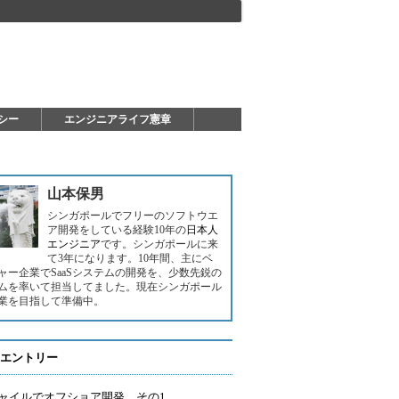
シー
エンジニアライフ憲章
山本保男
シンガポールでフリーのソフトウエ
ア開発をしている経験10年の
日本人
エンジニア
です。シンガポールに来
て3年になります。10年間、主にベ
ャー企業でSaaSシステムの開発を、少数先鋭の
ムを率いて担当してました。現在シンガポール
業を目指して準備中。
エントリー
ャイルでオフショア開発 その1