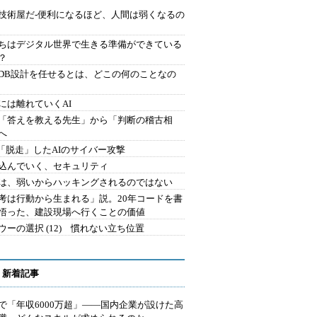
技術屋だ-便利になるほど、人間は弱くなるの
ちはデジタル世界で生きる準備ができている
？
にDB設計を任せるとは、どこの何のことなの
には離れていくAI
を「答えを教える先生」から「判断の稽古相
へ
2.「脱走」したAIのサイバー攻撃
込んでいく、セキュリティ
は、弱いからハッキングされるのではない
考は行動から生まれる」説。20年コードを書
悟った、建設現場へ行くことの価値
ウーの選択 (12) 慣れない立ち位置
 新着記事
で「年収6000万超」――国内企業が設けた高