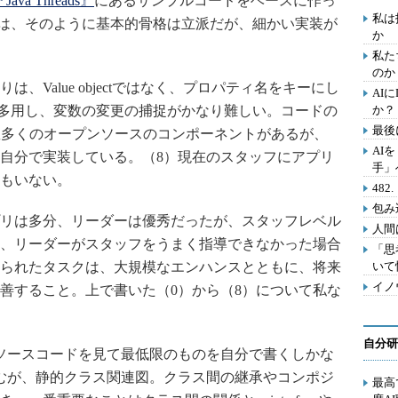
Java Threads』
にあるサンプルコードをベースに作っ
私は
題は、そのように基本的骨格は立派だが、細かい実装が
か
私た
のか
Value objectではなく、プロパティ名をキーにし
AI
変数を多用し、変数の変更の捕捉がかなり難しい。コードの
か？
最後
vaには数多くのオープンソースのコンポーネントがあるが、
AI
自分で実装している。（8）現在のスタッフにアプリ
手」
もいない。
48
包み
リは多分、リーダーは優秀だったが、スタッフレベル
人間
、リーダーがスタッフをうまく指導できなかった場合
「思
られたタスクは、大規模なエンハンスとともに、将来
いて
イノ
善すること。上で書いた（0）から（8）について私な
自分研
ソースコードを見て最低限のものを自分で書くしかな
むが、静的クラス関連図。クラス間の継承やコンポジ
最高