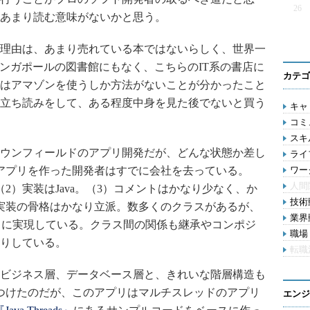
26
あまり読む意味がないかと思う。
理由は、あまり売れている本ではないらしく、世界一
シンガポールの図書館にもなく、こちらのIT系の書店に
カテゴ
はアマゾンを使うしか方法がないことが分かったこと
立ち読みをして、ある程度中身を見た後でないと買う
キャリ
コミ
スキル
ウンフィールドのアプリ開発だが、どんな状態か差し
ライフ
アプリを作った開発者はすでに会社を去っている。
ワー
人間
2）実装はJava。（3）コメントはかなり少なく、か
技術動
実装の骨格はかなり立派。数多くのクラスがあるが、
業界動
rincipleを真面目に実現している。クラス間の関係も継承やコンポジ
職場 
りしている。
転職
ビジネス層、データベース層と、きれいな階層構造も
つけたのだが、このアプリはマルチスレッドのアプリ
エンジ