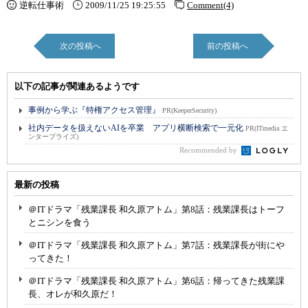
逆転仕事術
2009/11/25 19:25:55
Comment(4)
次の投稿へ
前の投稿へ
以下の記事が関連あるようです
事例から学ぶ『特権アクセス管理』
PR(KeeperSecurity)
社内データを扱えないAIを卒業 アプリ横断検索で一元化
PR(ITmedia エ
ンタープライズ)
Recommended by
最新の投稿
＠ITドラマ「残業課長 和久原アトム」第8話：残業課長はトーフ
とニシンを食う
＠ITドラマ「残業課長 和久原アトム」第7話：残業課長が街にや
ってきた！
＠ITドラマ「残業課長 和久原アトム」第6話：帰ってきた残業課
長、オレが和久原だ！