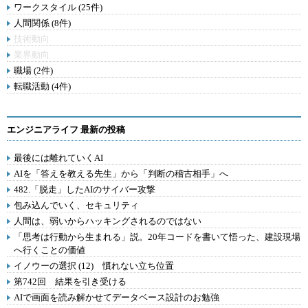
ワークスタイル (25件)
人間関係 (8件)
技術動向
業界動向
職場 (2件)
転職活動 (4件)
エンジニアライフ 最新の投稿
最後には離れていくAI
AIを「答えを教える先生」から「判断の稽古相手」へ
482.「脱走」したAIのサイバー攻撃
包み込んでいく、セキュリティ
人間は、弱いからハッキングされるのではない
「思考は行動から生まれる」説。20年コードを書いて悟った、建設現場
へ行くことの価値
イノウーの選択 (12) 慣れない立ち位置
第742回 結果を引き受ける
AIで画面を読み解かせてデータベース設計のお勉強