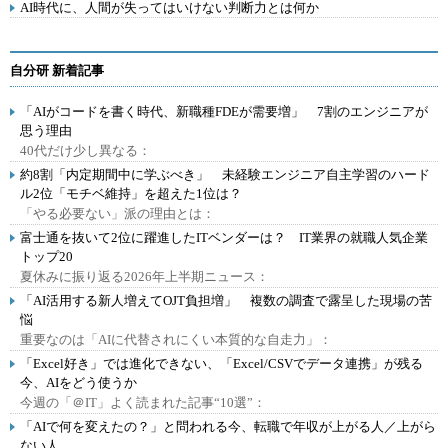
AI時代に、人間が失ってはいけない判断力とは何か
自分研 新着記事
「AIがコードを書く時代、新職種FDEが需要増」 7割のエンジニアが
思う理由
40代だけ少し異なる：
約8割「内定期間中に学ぶべき」 未経験エンジニア自主学習のハード
ル2位「モチベ維持」を超えた1位は？
「やる必要ない」派の理由とは：
富士通を抜いて2位に躍進したITベンダーは？ IT業界の就職人気企業
トップ20
夏休みに振り返る2026年上半期ニュース：
「AI活用する新人増えてOJT負担増」 複数の調査で露呈した現場の苦
悩
重要なのは「AIに代替されにくい本質的な自走力」：
「Excel好き」では進化できない、「Excel/CSVでデータ連携」が残る
今、AIをどう使うか
今週の「＠IT」よく読まれた記事“10選”：
「AIで何を変えたの？」と問われる今、転職で年収が上がる人／上がら
ない人