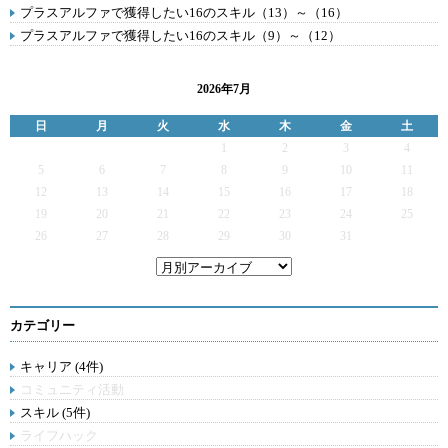
プラスアルファで獲得したい16のスキル（13）～（16）
プラスアルファで獲得したい16のスキル（9）～（12）
2026年7月
日
月
火
水
木
金
土
1
2
3
4
5
6
7
8
9
10
11
12
13
14
15
16
17
18
19
20
21
22
23
24
25
26
27
28
29
30
31
カテゴリー
キャリア (4件)
コミュニティ活動
スキル (5件)
ライフハック