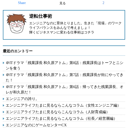
Share
2
見る
逆転仕事術
エンジニアなのに育休とりました。生きた「現場」のワーク
ライフバランスをみんなで考えましょ！
輝くビジネスマンに変わる仕事術はコチラ
最近のエントリー
＠ITドラマ「残業課長 和久原アトム」第8話：残業課長はトーフとニシ
ンを食う
＠ITドラマ「残業課長 和久原アトム」第7話：残業課長が街にやってき
た！
＠ITドラマ「残業課長 和久原アトム」第6話：帰ってきた残業課長、オ
レが和久原だ！
エンジニアの誇り。
エンジニアライフたまに見るならこんなコラム（女性エンジニア編）
エンジニアライフたまに見るならこんなコラム（人財育成編）
エンジニアライフたまに見るならこんなコラム（社長／経営層編）
エンジニアなのにゲームセンターCX