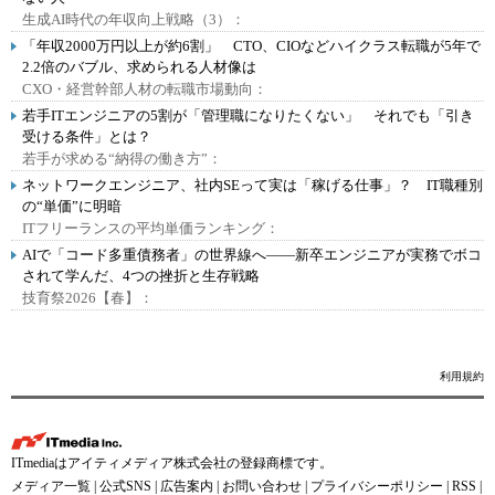
生成AI時代の年収向上戦略（3）：
「年収2000万円以上が約6割」 CTO、CIOなどハイクラス転職が5年で
2.2倍のバブル、求められる人材像は
CXO・経営幹部人材の転職市場動向：
若手ITエンジニアの5割が「管理職になりたくない」 それでも「引き
受ける条件」とは？
若手が求める“納得の働き方”：
ネットワークエンジニア、社内SEって実は「稼げる仕事」？ IT職種別
の“単価”に明暗
ITフリーランスの平均単価ランキング：
AIで「コード多重債務者」の世界線へ――新卒エンジニアが実務でボコ
されて学んだ、4つの挫折と生存戦略
技育祭2026【春】：
利用規約
ITmediaはアイティメディア株式会社の登録商標です。
メディア一覧
|
公式SNS
|
広告案内
|
お問い合わせ
|
プライバシーポリシー
|
RSS
|