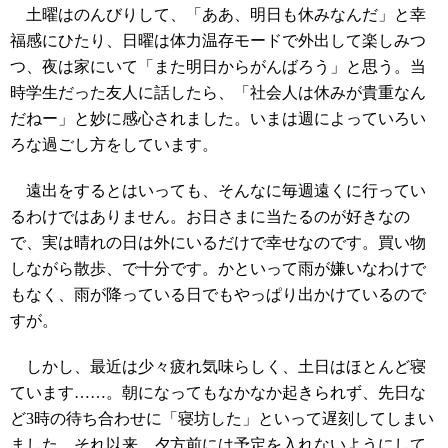
土曜はのんびりして、「ああ、明日も休みなんだ」と幸
福感にひたり、日曜は体力温存モードで外出して楽しみつ
つ、夜は家にいて「また明日からがんばろう」と思う。当
時学生だった友人に話したら、「社会人は休みが貴重なん
だねー」と妙に感心されました。いまは週によっていろい
ろな過ごし方をしています。
遠出をするとはいっても、そんなに毎週遠くに行ってい
るわけではありません。お日さまに当たるのが好きなの
で、実は晴れの日は外にいるだけで幸せなのです。買い物
しながら散歩、で十分です。かといって雨が嫌いなわけで
もなく、雨が降っている日でもやっぱり出かけているので
すが。
しかし、最近は少々疲れ気味らしく、土日はほとんど寝
ています……。朝になってもなかなか起きられず、先日な
ど3時の待ち合わせに「寝坊した」といって遅刻してしまい
ました。それ以来、夕方前には予定を入れないようにして