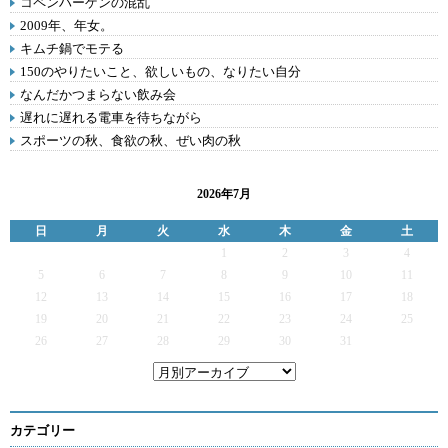
コペンハーゲンの混乱
2009年、年女。
キムチ鍋でモテる
150のやりたいこと、欲しいもの、なりたい自分
なんだかつまらない飲み会
遅れに遅れる電車を待ちながら
スポーツの秋、食欲の秋、ぜい肉の秋
2026年7月
日
月
火
水
木
金
土
1
2
3
4
5
6
7
8
9
10
11
12
13
14
15
16
17
18
19
20
21
22
23
24
25
26
27
28
29
30
31
カテゴリー