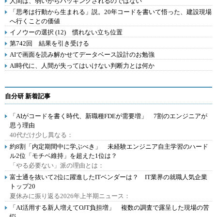
人間は、弱いからハッキングされるのではない
「思考は行動から生まれる」説。20年コードを書いて悟った、建設現場
へ行くことの価値
イノウーの選択 (12) 慣れない立ち位置
第742回 結果を引き受ける
AIで画面を読み解かせてデータベース設計のお勉強
AI時代に、人間が失ってはいけない判断力とは何か
自分研 新着記事
「AIがコードを書く時代、新職種FDEが需要増」 7割のエンジニアが
思う理由
40代だけ少し異なる：
約8割「内定期間中に学ぶべき」 未経験エンジニア自主学習のハード
ル2位「モチベ維持」を超えた1位は？
「やる必要ない」派の理由とは：
富士通を抜いて2位に躍進したITベンダーは？ IT業界の就職人気企業
トップ20
夏休みに振り返る2026年上半期ニュース：
「AI活用する新人増えてOJT負担増」 複数の調査で露呈した現場の苦
悩