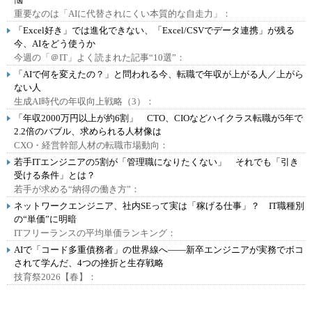
重要なのは「AIに代替されにくい本質的な自走力」：
「Excel好き」では進化できない、「Excel/CSVでデータ連携」が残る
今、AIをどう使うか
今週の「＠IT」よく読まれた記事“10選”：
「AIで何を変えたの？」と問われる今、転職で年収が上がる人／上がら
ない人
生成AI時代の年収向上戦略（3）：
「年収2000万円以上が約6割」 CTO、CIOなどハイクラス転職が5年で
2.2倍のバブル、求められる人材像は
CXO・経営幹部人材の転職市場動向：
若手ITエンジニアの5割が「管理職になりたくない」 それでも「引き
受ける条件」とは？
若手が求める“納得の働き方”：
ネットワークエンジニア、社内SEって実は「稼げる仕事」？ IT職種別
の“単価”に明暗
ITフリーランスの平均単価ランキング：
AIで「コード多重債務者」の世界線へ――新卒エンジニアが実務でボコ
されて学んだ、4つの挫折と生存戦略
技育祭2026【春】：