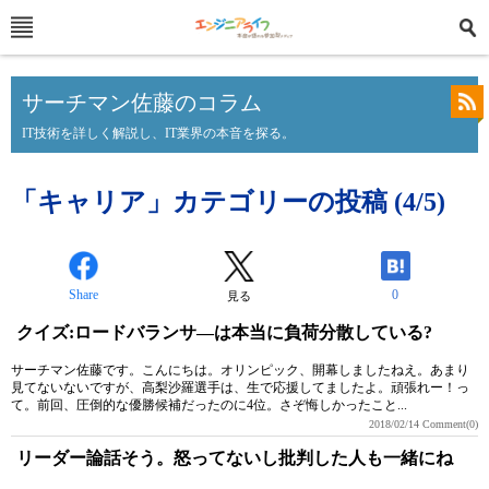
サーチマン佐藤のコラム
IT技術を詳しく解説し、IT業界の本音を探る。
「キャリア」カテゴリーの投稿 (4/5)
Share
0
見る
クイズ:ロードバランサ―は本当に負荷分散している?
サーチマン佐藤です。こんにちは。オリンピック、開幕しましたねえ。あまり
見てないないですが、高梨沙羅選手は、生で応援してましたよ。頑張れー！っ
て。前回、圧倒的な優勝候補だったのに4位。さぞ悔しかったこと...
2018/02/14
Comment(0)
リーダー論話そう。怒ってないし批判した人も一緒にね