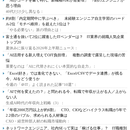
「AIがコードを書く時代、新職種FDEが需要増」 7割のエンジニアが
思う理由
40代だけ少し異なる：
約8割「内定期間中に学ぶべき」 未経験エンジニア自主学習のハード
ル2位「モチベ維持」を超えた1位は？
「やる必要ない」派の理由とは：
富士通を抜いて2位に躍進したITベンダーは？ IT業界の就職人気企業
トップ20
夏休みに振り返る2026年上半期ニュース：
「AI活用する新人増えてOJT負担増」 複数の調査で露呈した現場の苦
悩
重要なのは「AIに代替されにくい本質的な自走力」：
「Excel好き」では進化できない、「Excel/CSVでデータ連携」が残る
今、AIをどう使うか
今週の「＠IT」よく読まれた記事“10選”：
「AIで何を変えたの？」と問われる今、転職で年収が上がる人／上がら
ない人
生成AI時代の年収向上戦略（3）：
「年収2000万円以上が約6割」 CTO、CIOなどハイクラス転職が5年で
2.2倍のバブル、求められる人材像は
CXO・経営幹部人材の転職市場動向：
ネットワークエンジニア、社内SEって実は「稼げる仕事」？ IT職種別