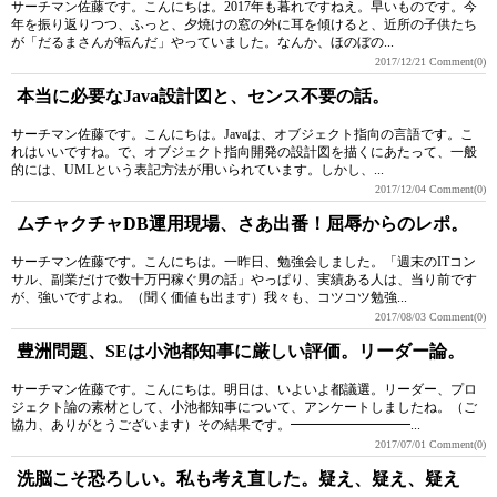
サーチマン佐藤です。こんにちは。2017年も暮れですねえ。早いものです。今
年を振り返りつつ、ふっと、夕焼けの窓の外に耳を傾けると、近所の子供たち
が「だるまさんが転んだ」やっていました。なんか、ほのぼの...
2017/12/21
Comment(0)
本当に必要なJava設計図と、センス不要の話。
サーチマン佐藤です。こんにちは。Javaは、オブジェクト指向の言語です。こ
れはいいですね。で、オブジェクト指向開発の設計図を描くにあたって、一般
的には、UMLという表記方法が用いられています。しかし、...
2017/12/04
Comment(0)
ムチャクチャDB運用現場、さあ出番！屈辱からのレポ。
サーチマン佐藤です。こんにちは。一昨日、勉強会しました。「週末のITコン
サル、副業だけで数十万円稼ぐ男の話」やっぱり、実績ある人は、当り前です
が、強いですよね。（聞く価値も出ます）我々も、コツコツ勉強...
2017/08/03
Comment(0)
豊洲問題、SEは小池都知事に厳しい評価。リーダー論。
サーチマン佐藤です。こんにちは。明日は、いよいよ都議選。リーダー、プロ
ジェクト論の素材として、小池都知事について、アンケートしましたね。（ご
協力、ありがとうございます）その結果です。━━━━━━━━━...
2017/07/01
Comment(0)
洗脳こそ恐ろしい。私も考え直した。疑え、疑え、疑え