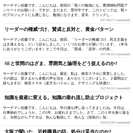
サーチマン佐藤です。こんにちは。前回の「我々の勉強にも。豊洲移転問題ア
ンケートのお願い２」ですが、まだまだ、受付中です。このトピックは、我々
のプロジェクトにも通じるし、勉強になります。是非、クリックし...
2017/06/27
Comment(0)
リーダーの権威づけ、賛成と反対と、黄金パターン
サーチマン佐藤です。こんにちは。前回、「リーダーの権威づけ、民主主義を
はき違えるな」という話をしました。いくつかお便りが届いています。（本当
にありがとうございます）そこで今日は、「賛成」「反対」の代表...
2017/06/10
Comment(0)
SEと世間のはざま、雰囲気と論理をどう捉えるのか?
サーチマン佐藤です。こんにちは。最近、私は、格安スマホに変更しました。
その節は、皆さまから多数の声を頂き、ありがとうございました。２週間ほど
経ちますが、格安スマホ（楽天モバイル）は、テザリングも快適だ...
2017/01/31
Comment(0)
知識を資産に変える。知識の垂れ流し防止プロジェクト
サーチマン佐藤です。こんにちは。年の瀬も押し迫ってきましたね。今日は、
仕事納めでしょうか。この1年、お疲れさまでした。さて、この１年を振り返る
と、当然ながらアナタは、色んな勉強して、色んな（技術の）知...
2016/12/28
Comment(0)
大阪で聞いた、近鉄職員の話。処分は妥当なのか?