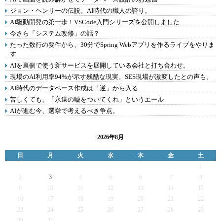
ジョン・ヘンリーの伝説。AI時代の職人の誇り。
AI駆動開発の第一歩！VSCode入門シリーズを公開しました
今さら「システム改修」の話？
たった数行の要件から、30分でSpring Webアプリを作るライブをやりま
す
AIを裏側で使う新サービスを展開している会社と打ち合わせ。
現場のAI利用率94%が示す残酷な現実。SES現場が激変したとの声も。
AI時代のデータベース作成は「逆」から入る
苦しくても、「永遠の嘘をついてくれ」というエール
AIが進む今、選挙で考えるべき争点。
2026年8月
日
月
火
水
木
金
土
1
2
3
4
5
6
7
8
9
10
11
12
13
14
15
16
17
18
19
20
21
22
23
24
25
26
27
28
29
30
31