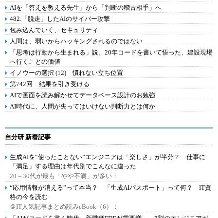
AIを「答えを教える先生」から「判断の稽古相手」へ
482.「脱走」したAIのサイバー攻撃
包み込んでいく、セキュリティ
人間は、弱いからハッキングされるのではない
「思考は行動から生まれる」説。20年コードを書いて悟った、建設現場
へ行くことの価値
イノウーの選択 (12) 慣れない立ち位置
第742回 結果を引き受ける
AIで画面を読み解かせてデータベース設計のお勉強
AI時代に、人間が失ってはいけない判断力とは何か
自分研 新着記事
生成AIを“使ったことない”エンジニアは「楽しさ」が半分？ 仕事に
「満足」する理由は年代別でこんなに違った
20～30代が最も「やや不満」が多い：
“応用情報が消える”って本当？ 「生成AIパスポート」って何？ IT資
格の今を読む
＠IT人気記事まとめ読みeBook（6）：