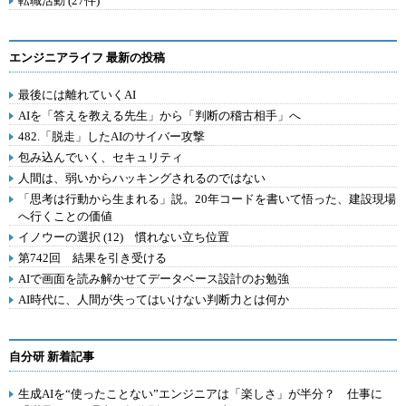
転職活動 (27件)
エンジニアライフ 最新の投稿
最後には離れていくAI
AIを「答えを教える先生」から「判断の稽古相手」へ
482.「脱走」したAIのサイバー攻撃
包み込んでいく、セキュリティ
人間は、弱いからハッキングされるのではない
「思考は行動から生まれる」説。20年コードを書いて悟った、建設現場
へ行くことの価値
イノウーの選択 (12) 慣れない立ち位置
第742回 結果を引き受ける
AIで画面を読み解かせてデータベース設計のお勉強
AI時代に、人間が失ってはいけない判断力とは何か
自分研 新着記事
生成AIを“使ったことない”エンジニアは「楽しさ」が半分？ 仕事に