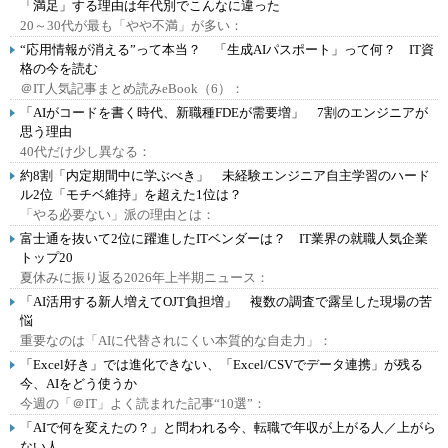
「満足」する理由は年代別でこんなに違った
20～30代が最も「やや不満」が多い：
“応用情報が消える”って本当？ 「生成AIパスポート」って何？ IT資
格の今を読む
＠IT人気記事まとめ読みeBook（6）：
「AIがコードを書く時代、新職種FDEが需要増」 7割のエンジニアが
思う理由
40代だけ少し異なる：
約8割「内定期間中に学ぶべき」 未経験エンジニア自主学習のハード
ル2位「モチベ維持」を超えた1位は？
「やる必要ない」派の理由とは：
富士通を抜いて2位に躍進したITベンダーは？ IT業界の就職人気企業
トップ20
夏休みに振り返る2026年上半期ニュース：
「AI活用する新人増えてOJT負担増」 複数の調査で露呈した現場の苦
悩
重要なのは「AIに代替されにくい本質的な自走力」：
「Excel好き」では進化できない、「Excel/CSVでデータ連携」が残る
今、AIをどう使うか
今週の「＠IT」よく読まれた記事“10選”：
「AIで何を変えたの？」と問われる今、転職で年収が上がる人／上がら
ない人