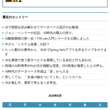
最近のエントリー
AIで画面を読み解かせてデータベース設計のお勉強
ジョン・ヘンリーの伝説。AI時代の職人の誇り。
AI駆動開発の第一歩！VSCode入門シリーズを公開しました
今さら「システム改修」の話？
たった数行の要件から、30分でSpring Webアプリを作るライブをやりま
す
AIを裏側で使う新サービスを展開している会社と打ち合わせ。
現場のAI利用率94%が示す残酷な現実。SES現場が激変したとの声も。
AI時代のデータベース作成は「逆」から入る
苦しくても、「永遠の嘘をついてくれ」というエール
AIが進む今、選挙で考えるべき争点。
2026年8月
日
月
火
水
木
金
土