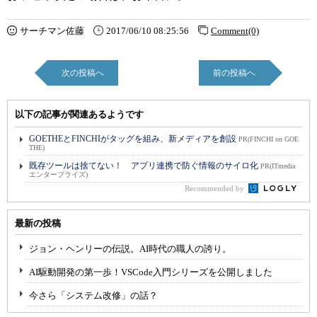
サーチマン佐藤
2017/06/10 08:25:56
Comment(0)
次の投稿へ
前の投稿へ
以下の記事が関連あるようです
GOETHEとFINCHIがタッグを組み、新メディアを創設
PR(FINCHI on GOE
THE)
既存ツールは捨てない！ アプリ連携で防ぐ情報のサイロ化
PR(ITmedia
エンタープライズ)
Recommended by
最新の投稿
ジョン・ヘンリーの伝説。AI時代の職人の誇り。
AI駆動開発の第一歩！VSCode入門シリーズを公開しました
今さら「システム改修」の話？