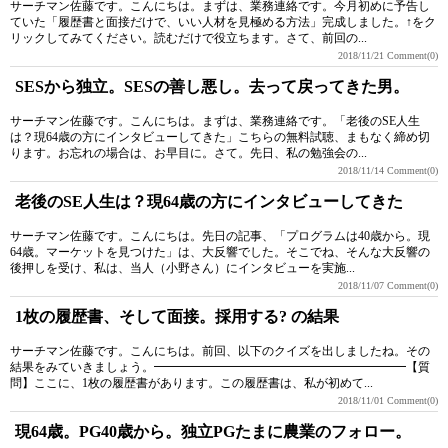
サーチマン佐藤です。こんにちは。まずは、業務連絡です。今月初めに予告し
ていた「履歴書と面接だけで、いい人材を見極める方法」完成しました。↑をク
リックしてみてください。読むだけで役立ちます。さて、前回の...
2018/11/21
Comment(0)
SESから独立。SESの善し悪し。去って戻ってきた男。
サーチマン佐藤です。こんにちは。まずは、業務連絡です。「老後のSE人生
は？現64歳の方にインタビューしてきた」こちらの無料試聴、まもなく締め切
ります。お忘れの場合は、お早目に。さて。先日、私の勉強会の...
2018/11/14
Comment(0)
老後のSE人生は？現64歳の方にインタビューしてきた
サーチマン佐藤です。こんにちは。先日の記事、「プログラムは40歳から。現
64歳。マーケットを見つけた」は、大反響でした。そこでね、そんな大反響の
後押しを受け、私は、当人（小野さん）にインタビューを実施...
2018/11/07
Comment(0)
1枚の履歴書、そして面接。採用する? の結果
サーチマン佐藤です。こんにちは。前回、以下のクイズを出しましたね。その
結果をみていきましょう。━━━━━━━━━━━━━━━━━━━━━【質
問】ここに、1枚の履歴書があります。この履歴書は、私が初めて...
2018/11/01
Comment(0)
現64歳。PG40歳から。独立PGたまに農業のフォロー。