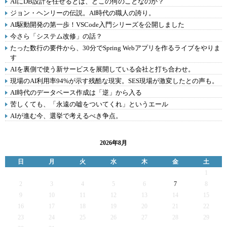
AIにDB設計を任せるとは、どこの何のことなのか？
ジョン・ヘンリーの伝説。AI時代の職人の誇り。
AI駆動開発の第一歩！VSCode入門シリーズを公開しました
今さら「システム改修」の話？
たった数行の要件から、30分でSpring Webアプリを作るライブをやりま
す
AIを裏側で使う新サービスを展開している会社と打ち合わせ。
現場のAI利用率94%が示す残酷な現実。SES現場が激変したとの声も。
AI時代のデータベース作成は「逆」から入る
苦しくても、「永遠の嘘をついてくれ」というエール
AIが進む今、選挙で考えるべき争点。
2026年8月
日
月
火
水
木
金
土
1
2
3
4
5
6
7
8
9
10
11
12
13
14
15
16
17
18
19
20
21
22
23
24
25
26
27
28
29