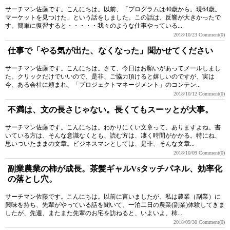
サーチマン佐藤です。こんにちは。以前、「プログラムは40歳から。現64歳。
マーケットを見つけた」という話をしました。この話は、反響が大きかったで
す。簡単に復習すると・・・・・我々のような仕事やっている...
2018/10/23
Comment(0)
仕事で「やる気が出た、なくなった」聞かせてください
サーチマン佐藤です。こんにちは。さて、今日はお願いがあってメールしまし
た。クリックだけでいいので、是非、ご協力頂けると嬉しいのですが、実は
今、ある会社に頼まれ、「プロジェクトマネージメント」のコンテン...
2018/10/12
Comment(0)
不満は、文の長さじゃない。長くてもスーッとが大事。
サーチマン佐藤です。こんにちは。わかりにくい文章って、ありますよね。書
いている方は、そんな意識なくとも、読む方は、凄く時間がかかる。特にね、
思いついたままの文章。ビジネスマンとしては、是非、そんな文章...
2018/10/09
Comment(0)
副業農業の柿が成長。茶髪ギャルVsタッチパネル、効率化
の落とし穴。
サーチマン佐藤です。こんにちは。以前に言いましたが、私は農業（副業）に
興味を持ち、先輩がやっている話を聞いて、一泊二日の農業(副業)体験してきま
したが、先週、またまた先輩のお宅を訪ねると、いよいよ、柿...
2018/09/30
Comment(0)