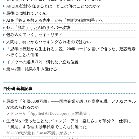
AIにDB設計を任せるとは、どこの何のことなのか？
最後には離れていくAI
AIを「答えを教える先生」から「判断の稽古相手」へ
482.「脱走」したAIのサイバー攻撃
包み込んでいく、セキュリティ
人間は、弱いからハッキングされるのではない
「思考は行動から生まれる」説。20年コードを書いて悟った、建設現場
へ行くことの価値
イノウーの選択 (12) 慣れない立ち位置
第742回 結果を引き受ける
自分研 新着記事
最高で「年収6000万超」――国内企業が設けた高度AI職 どんなスキル
が求められるのか
メドレーが「Applied AI Developer」人材募集：
生成AIを“使ったことない”エンジニアは「楽しさ」が半分？ 仕事に
「満足」する理由は年代別でこんなに違った
20～30代が最も「やや不満」が多い：