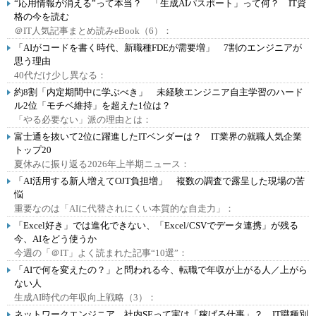
“応用情報が消える”って本当？ 「生成AIパスポート」って何？ IT資
格の今を読む
＠IT人気記事まとめ読みeBook（6）：
「AIがコードを書く時代、新職種FDEが需要増」 7割のエンジニアが
思う理由
40代だけ少し異なる：
約8割「内定期間中に学ぶべき」 未経験エンジニア自主学習のハード
ル2位「モチベ維持」を超えた1位は？
「やる必要ない」派の理由とは：
富士通を抜いて2位に躍進したITベンダーは？ IT業界の就職人気企業
トップ20
夏休みに振り返る2026年上半期ニュース：
「AI活用する新人増えてOJT負担増」 複数の調査で露呈した現場の苦
悩
重要なのは「AIに代替されにくい本質的な自走力」：
「Excel好き」では進化できない、「Excel/CSVでデータ連携」が残る
今、AIをどう使うか
今週の「＠IT」よく読まれた記事“10選”：
「AIで何を変えたの？」と問われる今、転職で年収が上がる人／上がら
ない人
生成AI時代の年収向上戦略（3）：
ネットワークエンジニア、社内SEって実は「稼げる仕事」？ IT職種別