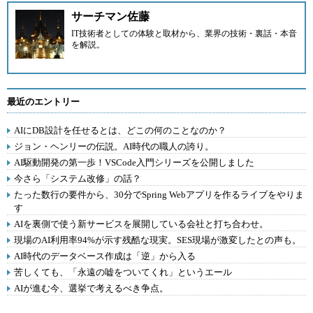
サーチマン佐藤
IT技術者としての体験と取材から、業界の技術・裏話・本音
を解説。
最近のエントリー
AIにDB設計を任せるとは、どこの何のことなのか？
ジョン・ヘンリーの伝説。AI時代の職人の誇り。
AI駆動開発の第一歩！VSCode入門シリーズを公開しました
今さら「システム改修」の話？
たった数行の要件から、30分でSpring Webアプリを作るライブをやりま
す
AIを裏側で使う新サービスを展開している会社と打ち合わせ。
現場のAI利用率94%が示す残酷な現実。SES現場が激変したとの声も。
AI時代のデータベース作成は「逆」から入る
苦しくても、「永遠の嘘をついてくれ」というエール
AIが進む今、選挙で考えるべき争点。