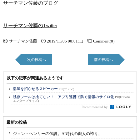
サーチマン佐藤のブログ
サーチマン佐藤のTwitter
サーチマン佐藤
2019/11/05 00:01:12
Comment(0)
次の投稿へ
前の投稿へ
以下の記事が関連あるようです
部屋を沼らせるスピーカー
PR(デノン)
既存ツールは捨てない！ アプリ連携で防ぐ情報のサイロ化
PR(ITmedia
エンタープライズ)
Recommended by
最新の投稿
ジョン・ヘンリーの伝説。AI時代の職人の誇り。