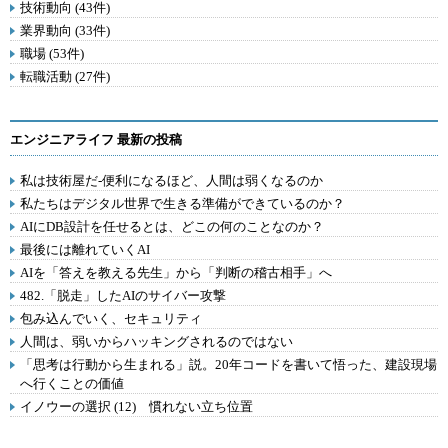
技術動向 (43件)
業界動向 (33件)
職場 (53件)
転職活動 (27件)
エンジニアライフ 最新の投稿
私は技術屋だ-便利になるほど、人間は弱くなるのか
私たちはデジタル世界で生きる準備ができているのか？
AIにDB設計を任せるとは、どこの何のことなのか？
最後には離れていくAI
AIを「答えを教える先生」から「判断の稽古相手」へ
482.「脱走」したAIのサイバー攻撃
包み込んでいく、セキュリティ
人間は、弱いからハッキングされるのではない
「思考は行動から生まれる」説。20年コードを書いて悟った、建設現場
へ行くことの価値
イノウーの選択 (12) 慣れない立ち位置