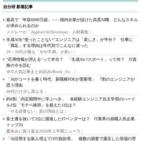
自分研 新着記事
最高で「年収6000万超」――国内企業が設けた高度AI職 どんなスキル
が求められるのか
メドレーが「Applied AI Developer」人材募集：
生成AIを“使ったことない”エンジニアは「楽しさ」が半分？ 仕事に
「満足」する理由は年代別でこんなに違った
20～30代が最も「やや不満」が多い：
“応用情報が消える”って本当？ 「生成AIパスポート」って何？ IT資
格の今を読む
＠IT人気記事まとめ読みeBook（6）：
「AIがコードを書く時代、新職種FDEが需要増」 7割のエンジニアが
思う理由
40代だけ少し異なる：
約8割「内定期間中に学ぶべき」 未経験エンジニア自主学習のハード
ル2位「モチベ維持」を超えた1位は？
「やる必要ない」派の理由とは：
富士通を抜いて2位に躍進したITベンダーは？ IT業界の就職人気企業
トップ20
夏休みに振り返る2026年上半期ニュース：
「AI活用する新人増えてOJT負担増」 複数の調査で露呈した現場の苦