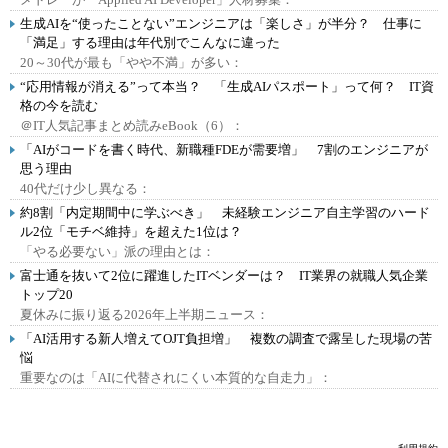
生成AIを“使ったことない”エンジニアは「楽しさ」が半分？ 仕事に
「満足」する理由は年代別でこんなに違った
20～30代が最も「やや不満」が多い：
“応用情報が消える”って本当？ 「生成AIパスポート」って何？ IT資
格の今を読む
＠IT人気記事まとめ読みeBook（6）：
「AIがコードを書く時代、新職種FDEが需要増」 7割のエンジニアが
思う理由
40代だけ少し異なる：
約8割「内定期間中に学ぶべき」 未経験エンジニア自主学習のハード
ル2位「モチベ維持」を超えた1位は？
「やる必要ない」派の理由とは：
富士通を抜いて2位に躍進したITベンダーは？ IT業界の就職人気企業
トップ20
夏休みに振り返る2026年上半期ニュース：
「AI活用する新人増えてOJT負担増」 複数の調査で露呈した現場の苦
悩
重要なのは「AIに代替されにくい本質的な自走力」：