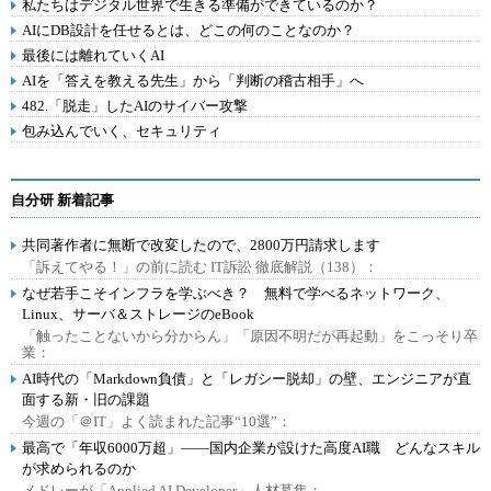
私たちはデジタル世界で生きる準備ができているのか？
AIにDB設計を任せるとは、どこの何のことなのか？
最後には離れていくAI
AIを「答えを教える先生」から「判断の稽古相手」へ
482.「脱走」したAIのサイバー攻撃
包み込んでいく、セキュリティ
自分研 新着記事
共同著作者に無断で改変したので、2800万円請求します
「訴えてやる！」の前に読む IT訴訟 徹底解説（138）：
なぜ若手こそインフラを学ぶべき？ 無料で学べるネットワーク、
Linux、サーバ＆ストレージのeBook
「触ったことないから分からん」「原因不明だが再起動」をこっそり卒
業：
AI時代の「Markdown負債」と「レガシー脱却」の壁、エンジニアが直
面する新・旧の課題
今週の「＠IT」よく読まれた記事“10選”：
最高で「年収6000万超」――国内企業が設けた高度AI職 どんなスキル
が求められるのか
メドレーが「Applied AI Developer」人材募集：