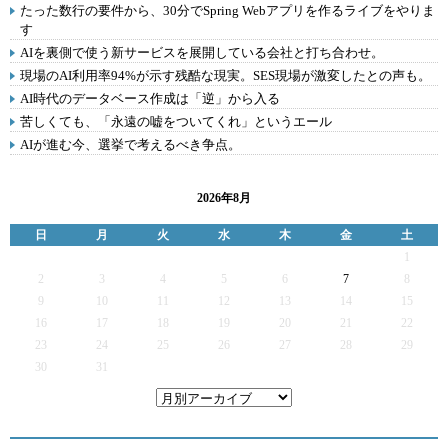
たった数行の要件から、30分でSpring Webアプリを作るライブをやりま
す
AIを裏側で使う新サービスを展開している会社と打ち合わせ。
現場のAI利用率94%が示す残酷な現実。SES現場が激変したとの声も。
AI時代のデータベース作成は「逆」から入る
苦しくても、「永遠の嘘をついてくれ」というエール
AIが進む今、選挙で考えるべき争点。
2026年8月
日
月
火
水
木
金
土
1
2
3
4
5
6
7
8
9
10
11
12
13
14
15
16
17
18
19
20
21
22
23
24
25
26
27
28
29
30
31