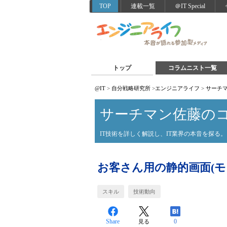
TOP
連載一覧
＠IT Special
トップ
コラムニスト一覧
@IT
>
自分戦略研究所
>
エンジニアライフ
>
サーチ
サーチマン佐藤の
IT技術を詳しく解説し、IT業界の本音を探る。
お客さん用の静的画面(モ
スキル
技術動向
Share
0
見る