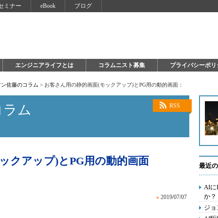
セミナー
eBook
ブログ
エンジニアライフとは
コラムニスト募集
プライバシーポリ
マン佐藤のコラム
>
お客さん用の静的画面(モックアップ)とPG用の動的画面：
コラム
RSS
ックアップ)とPG用の動的画面
最近の
AI
か？
»
2019/07/07
ジョ