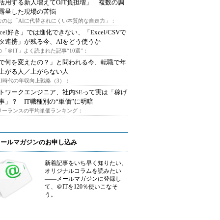
I活用する新人増えてOJT負担増」 複数の調
露呈した現場の苦悩
なのは「AIに代替されにくい本質的な自走力」：
xcel好き」では進化できない、「Excel/CSVで
タ連携」が残る今、AIをどう使うか
「＠IT」よく読まれた記事“10選”：
Iで何を変えたの？」と問われる今、転職で年
上がる人／上がらない人
AI時代の年収向上戦略（3）：
トワークエンジニア、社内SEって実は「稼げ
事」？ IT職種別の“単価”に明暗
フリーランスの平均単価ランキング：
メールマガジンのお申し込み
新着記事をいち早く知りたい、
オリジナルコラムを読みたい
――メールマガジンに登録し
て、＠ITを120％使いこなそ
う。