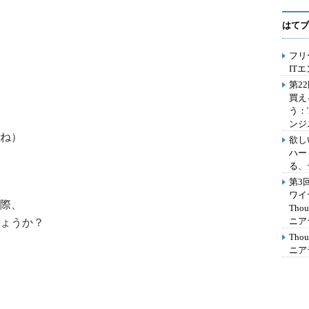
はてブ
フリ
IT
第2
買え
う：
ンジ
ね）
欲し
ハー
る、
第3
ワイ
際、
Th
ニア
ょうか？
Th
ニア