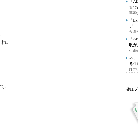
「A
査で
重要
「E
デー
今週の
、
「A
すね。
収が
生成
ネッ
る仕
IT
て、
＠IT