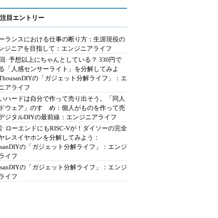
注目エントリー
ーランスにおける仕事の断り方：生涯現役の
エンジニアを目指して：エンジニアライフ
2回: 予想以上にちゃんとしている？ 330円で
る「人感センサーライト」を分解してみよ
ThousanDIYの「ガジェット分解ライフ」：エ
ニアライフ
いハードは自分で作って売り出そう。「同人
ドウェア」のすゝめ：個人がものを作って売
デジタルDIYの最前線：エンジニアライフ
回: ローエンドにもRISC-Vが！ダイソーの完全
ヤレスイヤホンを分解してみよう：
ousanDIYの「ガジェット分解ライフ」：エンジ
ライフ
ousanDIYの「ガジェット分解ライフ」：エンジ
ライフ