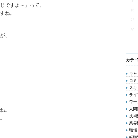
9
じですよ～」って、
16
すね。
23
30
が、
カテゴ
キャリ
コミ
スキル
ライ
ワー
人間関
ね。
技術動
。
業界動
職場 
転職活