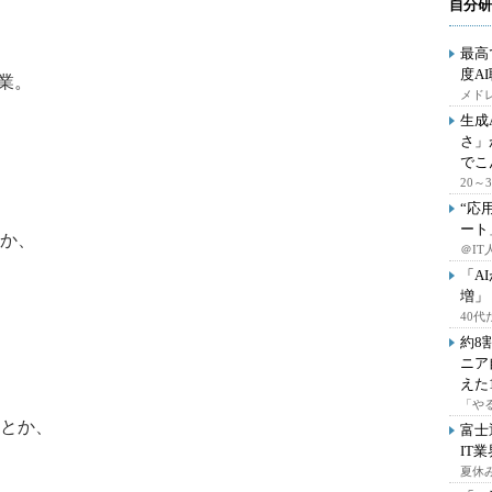
自分研
最高
度A
業。
メドレ
生成
さ」
でこ
20
“応
ート
か、
＠IT
「A
増」
40
約8
ニア
えた
「や
とか、
富士
IT
夏休