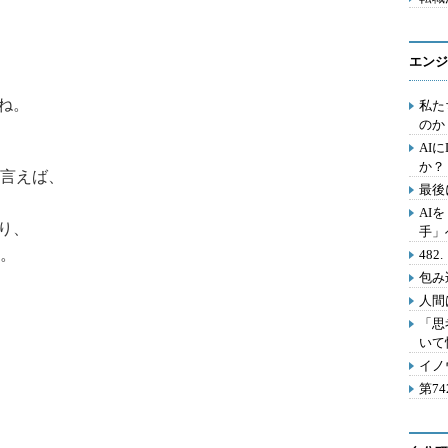
エンジ
ね。
私た
のか
AI
か？
言えば、
最後
AI
り、
手」
。
48
包み
人間
「思
いて
イノ
第7