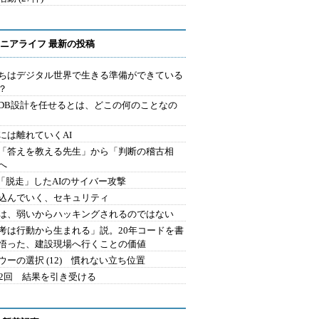
ニアライフ 最新の投稿
ちはデジタル世界で生きる準備ができている
？
にDB設計を任せるとは、どこの何のことなの
には離れていくAI
を「答えを教える先生」から「判断の稽古相
へ
2.「脱走」したAIのサイバー攻撃
込んでいく、セキュリティ
は、弱いからハッキングされるのではない
考は行動から生まれる」説。20年コードを書
悟った、建設現場へ行くことの価値
ウーの選択 (12) 慣れない立ち位置
42回 結果を引き受ける