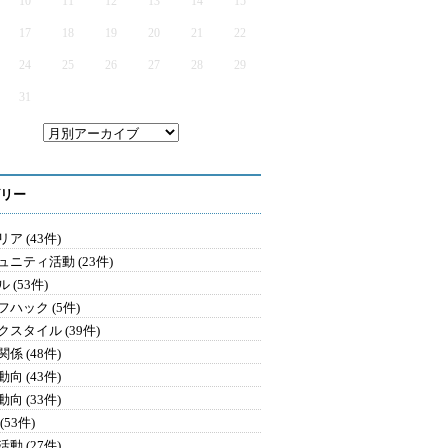
10
11
12
13
14
15
17
18
19
20
21
22
24
25
26
27
28
29
31
リー
ア (43件)
ュニティ活動 (23件)
 (53件)
フハック (5件)
クスタイル (39件)
係 (48件)
向 (43件)
向 (33件)
(53件)
動 (27件)