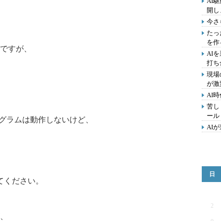
AI
開し
今さ
たっ
を作
ですが、
AI
打ち
現場
が激
AI
苦し
ール
ログラムは動作しないけど、
AI
日
てください。
2
、