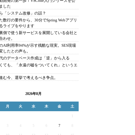
駆動開発の第一歩！VSCode入門シリーズを公
ました
ら「システム改修」の話？
た数行の要件から、30分でSpring Webアプリ
るライブをやります
を裏側で使う新サービスを展開している会社と
合わせ。
のAI利用率94%が示す残酷な現実。SES現場
変したとの声も。
時代のデータベース作成は「逆」から入る
くても、「永遠の嘘をついてくれ」というエ
が進む今、選挙で考えるべき争点。
2026年8月
月
火
水
木
金
土
1
3
4
5
6
7
8