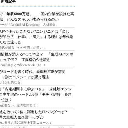
 新着記事
で「年収6000万超」――国内企業が設けた高
I職 どんなスキルが求められるのか
ーが「Applied AI Developer」人材募集：
AIを“使ったことない”エンジニアは「楽し
が半分？ 仕事に「満足」する理由は年代別
んなに違った
～30代が最も「やや不満」が多い：
用情報が消える”って本当？ 「生成AIパスポ
」って何？ IT資格の今を読む
人気記事まとめ読みeBook（6）：
Iがコードを書く時代、新職種FDEが需要
 7割のエンジニアが思う理由
代だけ少し異なる：
割「内定期間中に学ぶべき」 未経験エンジ
自主学習のハードル2位「モチベ維持」を超
1位は？
る必要ない」派の理由とは：
通を抜いて2位に躍進したITベンダーは？
業界の就職人気企業トップ20
みに振り返る2026年上半期ニュース：