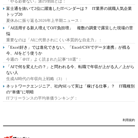
「やる必要ない」派の理由とは：
富士通を抜いて2位に躍進したITベンダーは？ IT業界の就職人気企業
トップ20
夏休みに振り返る2026年上半期ニュース：
「AI活用する新人増えてOJT負担増」 複数の調査で露呈した現場の苦
悩
重要なのは「AIに代替されにくい本質的な自走力」：
「Excel好き」では進化できない、「Excel/CSVでデータ連携」が残る
今、AIをどう使うか
今週の「＠IT」よく読まれた記事“10選”：
「AIで何を変えたの？」と問われる今、転職で年収が上がる人／上がら
ない人
生成AI時代の年収向上戦略（3）：
ネットワークエンジニア、社内SEって実は「稼げる仕事」？ IT職種別
の“単価”に明暗
ITフリーランスの平均単価ランキング：
利用規約