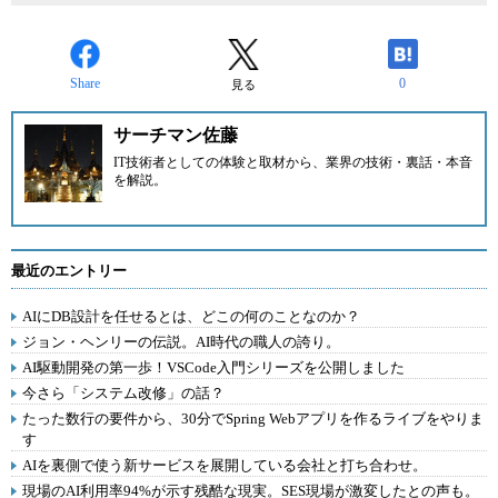
Share
0
見る
サーチマン佐藤
IT技術者としての体験と取材から、業界の技術・裏話・本音
を解説。
最近のエントリー
AIにDB設計を任せるとは、どこの何のことなのか？
ジョン・ヘンリーの伝説。AI時代の職人の誇り。
AI駆動開発の第一歩！VSCode入門シリーズを公開しました
今さら「システム改修」の話？
たった数行の要件から、30分でSpring Webアプリを作るライブをやりま
す
AIを裏側で使う新サービスを展開している会社と打ち合わせ。
現場のAI利用率94%が示す残酷な現実。SES現場が激変したとの声も。