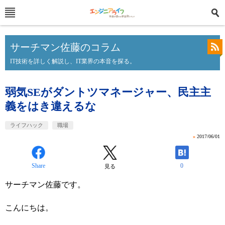
サーチマン佐藤のコラム
IT技術を詳しく解説し、IT業界の本音を探る。
弱気SEがダントツマネージャー、民主主
義をはき違えるな
ライフハック
職場
»
2017/06/01
Share
0
見る
サーチマン佐藤です。
こんにちは。