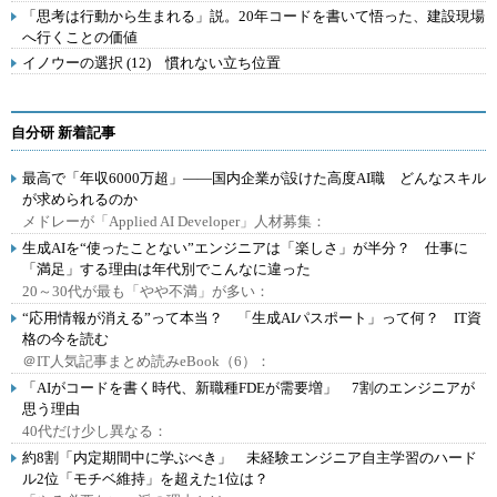
「思考は行動から生まれる」説。20年コードを書いて悟った、建設現場
へ行くことの価値
イノウーの選択 (12) 慣れない立ち位置
自分研 新着記事
最高で「年収6000万超」――国内企業が設けた高度AI職 どんなスキル
が求められるのか
メドレーが「Applied AI Developer」人材募集：
生成AIを“使ったことない”エンジニアは「楽しさ」が半分？ 仕事に
「満足」する理由は年代別でこんなに違った
20～30代が最も「やや不満」が多い：
“応用情報が消える”って本当？ 「生成AIパスポート」って何？ IT資
格の今を読む
＠IT人気記事まとめ読みeBook（6）：
「AIがコードを書く時代、新職種FDEが需要増」 7割のエンジニアが
思う理由
40代だけ少し異なる：
約8割「内定期間中に学ぶべき」 未経験エンジニア自主学習のハード
ル2位「モチベ維持」を超えた1位は？