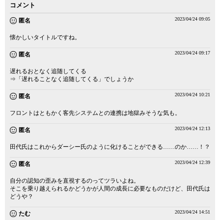
コメント
2023/04/24 09:05
匿名
懐かしいタイトルですね。
2023/04/24 09:17
匿名
遅れるおとなく追随してくる
⇒「遅れることなく追随してくる」でしょうか
2023/04/24 10:21
匿名
フロントはともかく客先システムとの連携は地獄みそうな気も。
2023/04/24 12:13
匿名
田代氏はこれからダーシー氏のように化けることができる……のか……！？
2023/04/24 12:39
匿名
自分の認知の歪みを直視するのってツラいよね。
そこを乗り越えられるかどうかが人間の成長に必要なものだけど、田代氏は
どうや？
2023/04/24 14:51
たむ