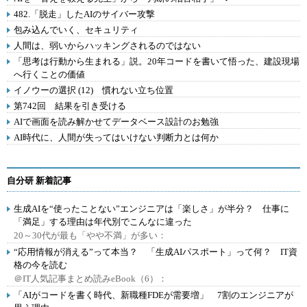
482.「脱走」したAIのサイバー攻撃
包み込んでいく、セキュリティ
人間は、弱いからハッキングされるのではない
「思考は行動から生まれる」説。20年コードを書いて悟った、建設現場
へ行くことの価値
イノウーの選択 (12) 慣れない立ち位置
第742回 結果を引き受ける
AIで画面を読み解かせてデータベース設計のお勉強
AI時代に、人間が失ってはいけない判断力とは何か
自分研 新着記事
生成AIを“使ったことない”エンジニアは「楽しさ」が半分？ 仕事に
「満足」する理由は年代別でこんなに違った
20～30代が最も「やや不満」が多い：
“応用情報が消える”って本当？ 「生成AIパスポート」って何？ IT資
格の今を読む
＠IT人気記事まとめ読みeBook（6）：
「AIがコードを書く時代、新職種FDEが需要増」 7割のエンジニアが