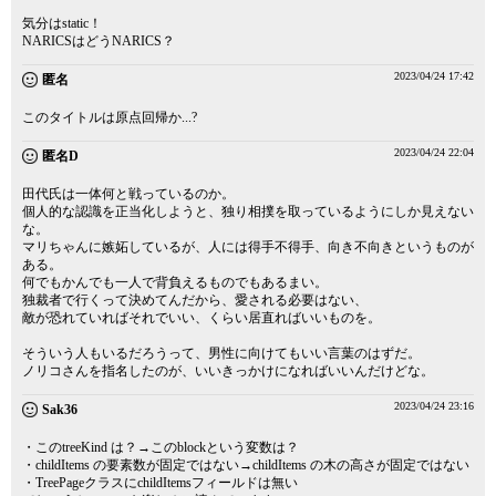
気分はstatic！
NARICSはどうNARICS？
2023/04/24 17:42
匿名
このタイトルは原点回帰か...?
2023/04/24 22:04
匿名D
田代氏は一体何と戦っているのか。
個人的な認識を正当化しようと、独り相撲を取っているようにしか見えない
な。
マリちゃんに嫉妬しているが、人には得手不得手、向き不向きというものが
ある。
何でもかんでも一人で背負えるものでもあるまい。
独裁者で行くって決めてんだから、愛される必要はない、
敵が恐れていればそれでいい、くらい居直ればいいものを。
そういう人もいるだろうって、男性に向けてもいい言葉のはずだ。
ノリコさんを指名したのが、いいきっかけになればいいんだけどな。
2023/04/24 23:16
Sak36
・このtreeKind は？→このblockという変数は？
・childItems の要素数が固定ではない→childItems の木の高さが固定ではない
・TreePageクラスにchildItemsフィールドは無い