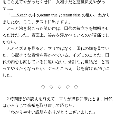
をこらえてやがったくせに、女相手だと態度変えやがっ
て......
「......$.each の中のreturn true とreturn false の違い、わかり
ましたか。ここ、テストに出ますよ」
どっと沸き起こった笑い声は、田代の苛立ちを増幅させ
るだけだった。表面上、笑みを浮かべているのが苦痛でし
かない。
ふとイズミを見ると、マリではなく、田代の顔を見てい
た。心配そうな表情を浮かべている。イズミのことだ、田
代の内心も察しているに違いない。余計なお世話だ、と言
ってやりたくなったが、ぐっとこらえ、顔を背けるだけに
した。
◇ ◇ ◇ ◇ ◇
2 時間ほどの説明を終えて、マリが挨拶に来たとき、田代
はかろうじて余裕を取り戻して応じた。
「わかりやすい説明をありがとうございました」