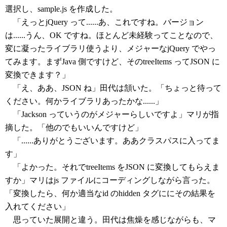
選択し、sample.js を作成した。
「えっとjQuery って......あ、これですね。バージョン
は......うん、OK ですね。ほとんど未経験ってことなので、
変に凝ったライブラリ使うより、メジャーなjQuery でやっ
てみます。まずJava 側ですけど、そのtreeItems ってJSON に
変換できます？」
「え、ああ、JSON ね」田代は頷いた。「ちょっと待って
ください。何かライブラリあったかな......」
「Jackson っていうのがメジャーらしいですよ」マリが指
摘した。「他のでもいいんですけど」
「......ありがとうございます。ああクラスパスに入ってま
す」
「よかった。それでtreeItems をJSON に変換してもらえま
すか」マリはjs ファイルにコーディングしながら言った。
「変換したら、何か適当なid のhidden タグににその結果を
入れてください」
思っていた展開と違う。田代は焦燥を感じながらも、マ