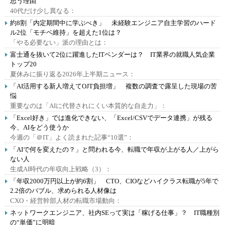
思う理由
40代だけ少し異なる：
約8割「内定期間中に学ぶべき」 未経験エンジニア自主学習のハード
ル2位「モチベ維持」を超えた1位は？
「やる必要ない」派の理由とは：
富士通を抜いて2位に躍進したITベンダーは？ IT業界の就職人気企業
トップ20
夏休みに振り返る2026年上半期ニュース：
「AI活用する新人増えてOJT負担増」 複数の調査で露呈した現場の苦
悩
重要なのは「AIに代替されにくい本質的な自走力」：
「Excel好き」では進化できない、「Excel/CSVでデータ連携」が残る
今、AIをどう使うか
今週の「＠IT」よく読まれた記事“10選”：
「AIで何を変えたの？」と問われる今、転職で年収が上がる人／上がら
ない人
生成AI時代の年収向上戦略（3）：
「年収2000万円以上が約6割」 CTO、CIOなどハイクラス転職が5年で
2.2倍のバブル、求められる人材像は
CXO・経営幹部人材の転職市場動向：
ネットワークエンジニア、社内SEって実は「稼げる仕事」？ IT職種別
の“単価”に明暗