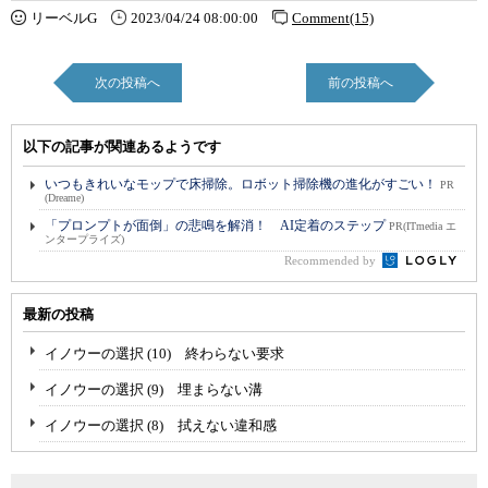
リーベルG
2023/04/24 08:00:00
Comment(15)
次の投稿へ
前の投稿へ
以下の記事が関連あるようです
いつもきれいなモップで床掃除。ロボット掃除機の進化がすごい！
PR
(Dreame)
「プロンプトが面倒」の悲鳴を解消！ AI定着のステップ
PR(ITmedia エ
ンタープライズ)
Recommended by
最新の投稿
イノウーの選択 (10) 終わらない要求
イノウーの選択 (9) 埋まらない溝
イノウーの選択 (8) 拭えない違和感