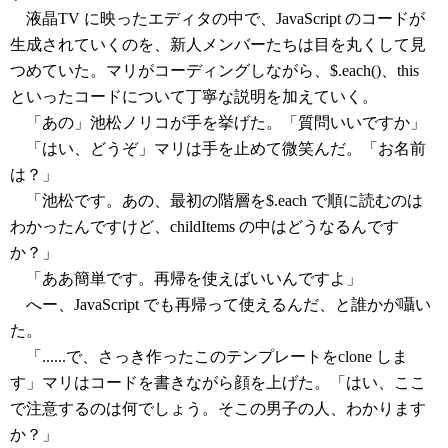
液晶TV に映ったエディタの中で、JavaScript のコードが
生成されていくのを、新人メンバーたちは目を丸くして見
つめていた。マリがコーディングしながら、$.each()、this
といったコードについて丁寧な説明を加えていく。
「あの」池松ノリコが手を挙げた。「質問いいですか」
「はい、どうぞ」マリは手を止めて微笑んだ。「お名前
は？」
「池松です。あの、最初の階層を$.each で順に読むのは
わかったんですけど、childItems の中はどうなるんです
か？」
「ああ簡単です。再帰を使えばいいんですよ」
へー、JavaScript でも再帰って使えるんだ、と誰かが囁い
た。
「......で、さっき作ったこのテンプレートをclone しま
す」マリはコードを書きながら顔を上げた。「はい、ここ
で注意するのは何でしょう。そこの男子の人、わかります
か？」