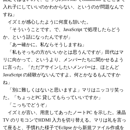
入れ子にしていいのかわからない、というのが問題なんで
すね」
イズミが感心したように何度も頷いた。
「そういうことです。で、JavaScript で処理したらどう
か、という話になったんですが」
「あー確かに。私ならそうしますね」
「私もそっちの方がいいかとは思うんですが」田代はマ
リに向かって、というより、メンバーたちに聞かせるよう
に言った。「ただアサインしたいメンバーは、ほとんど
JavaScript の経験がないんですよ。何とかなるもんですか
ね」
「別に難しくはないと思いますよ」マリはニッコリ笑っ
た。「ちょっとPC 貸してもらっていいですか」
「こっちでどうぞ」
イズミが言い、用意してあったノートPC を示した。液晶
TV のリモコンでHDMI 入力を切り替える。マリは礼を言っ
て座ると、手慣れた様子でEclipse から新規ファイル作成を