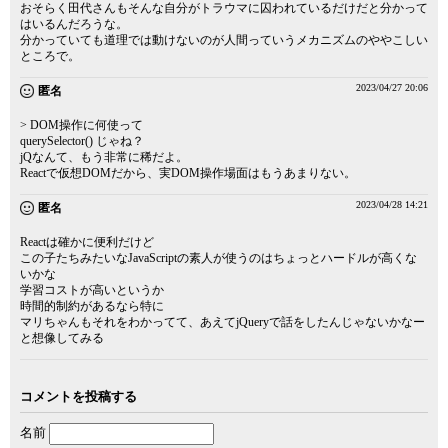
おそらく田代さんもそんな自分がトラウマに囚われているだけだと分かって
はいるんだろうな。
分かっていても道理では動けないのが人間っていうメカニズムのややこしい
ところで。
2023/04/27 20:06
匿名
> DOM操作に何使って
querySelector() じゃね？
jQなんて、もう非常に稀だよ。
Reactで仮想DOMだから、実DOM操作場面はもうあまりない。
2023/04/28 14:21
匿名
Reactは確かに便利だけど
この子たちみたいなJavaScriptの素人が使うのはちょっとハードルが高くな
いかな
学習コストが高いというか
時間的制約があるなら特に
マリちゃんもそれをわかってて、あえてjQueryで話をしたんじゃないかなー
と想像してみる
コメントを投稿する
名前