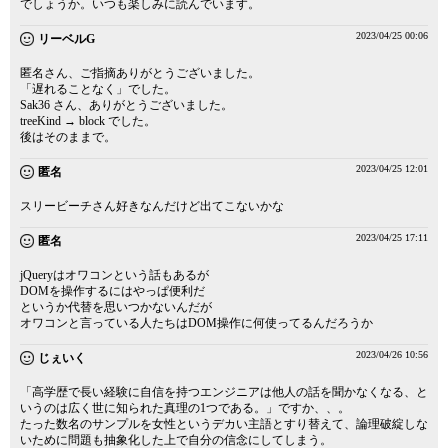
でしょうか。いつも楽しみに読んでいます。
2023/04/25 00:06
リーベルG
匿名さん、ご指摘ありがとうございました。
「遅れることなく」でした。
Sak36 さん、ありがとうございました。
treeKind → block でした。
後はそのままで。
2023/04/25 12:01
匿名
スリービーチさん好きなんだけど出てこないかな
2023/04/25 17:11
匿名
jQueryはオワコンという話もあるが
DOMを操作するにはやっぱ便利だ
というか代替を思いつかないんだが
オワコンと言っている人たちはDOM操作に何使ってるんだろうか
2023/04/26 10:56
じぇいく
「高学歴で長い経験に自信を持つエンジニアは他人の話を聞かなくなる、と
いうのは広く世に知られた真理の1つである。」ですか、、。
たった数名のサンプルを女性というデカい主語とすり替えて、論理破綻しな
いために問題も抽象化した上で自分の信念にしてしまう。