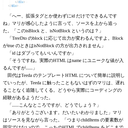
「へー、拡張タグとか使わずにid だけでできるんです
ね」マリが感心したように言って、ソースを上から追っ
た。「このisBlock と、isNotBlock というのは？」
「TreeDto のblock に応じて出力が変わるんですよ。Block
がtrue のときはisNotBlock の方が出力されません」
「id はダブってもいいんですか」
「そうですね。実際のHTML はname にユニークな値が入
るんですが......」
田代はTeeda のテンプレートHTML について簡単に説明し
ていったが、Teeda に触ったこともないはずのマリは、遅れ
ることなく追随してくる。どうやら実際にコーディングの
経験があるようだった。
「......こんなところですが、どうでしょう？」
「ありがとうございます。だいたいわかりました」マリ
はソースを見ながら言った。「つまりchildItems の要素数が
固定ではないので、こっちのHTML でchildItems をどこまで