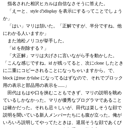
指名された相沢ヒカルは自信なさそうに答えた。
「えーと、style のdisplay を表示にするってことでしょう
か」
「はい」マリは頷いた。「正解ですが、半分ですね。他
にわかる人いますか」
また池松ノリコが挙手した。
「id を削除する？」
「大正解」マリは大げさに言いながら手を動かした。
「こんな感じですね。id が残ってると、次にclone したとき
に二重にコピーされることになっちゃいますから。で、
block はtrue かfalse になってるはずなので、それでブロック
用の表示と部品用の表示を......」
田代はもはや口を挟むこともできず、マリの説明を眺め
ているしかなかった。マリが優秀なプログラマであること
は確かだった。それも忌々しいが、田代は楽しそうな顔で
説明を聞いている新人メンバーたちにも腹が立った。俺が
いろいろ説明してやってたときは、退屈そうな顔であくび