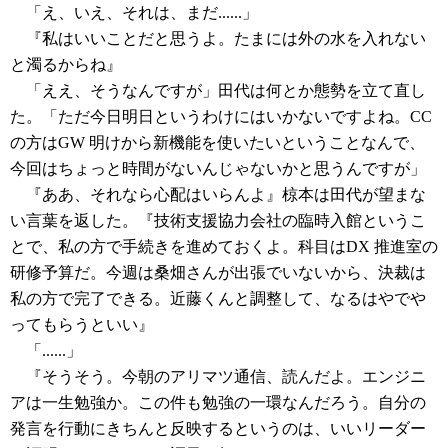
「え、いえ、それは、まだ......」
『私はいいことだと思うよ。たまには外の水を入れない
と濁るからね』
「ええ、そうなんですが」田代は何とか態勢を立て直し
た。「ただ今日明日というわけにはいかないですよね。CC
の方はGW 明けから新機能を使いたいということなんで、
今回はちょっと時間がないんじゃないかと思うんですが」
『ああ、それなら心配はいらんよ』椋本は田代が望まな
い言葉を返した。『技術支援協力会社の臨時入館というこ
とで、私の方で手続きを進めておくよ。科目はDX 推進室の
研修予算だ。今週は桑畑さんが出張でいないから、決裁は
私の方で完了できる。近藤くんと調整して、なるはやでや
ってもらうといい』
「......」
『そうそう。今朝のアリマツ通信、読んだよ。エンジニ
アは一生勉強か。この件も勉強の一環なんだろう。自分の
発言を行動にきちんと反映するというのは、いいリーダー