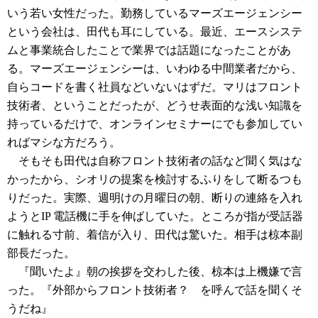
いう若い女性だった。勤務しているマーズエージェンシー
という会社は、田代も耳にしている。最近、エースシステ
ムと事業統合したことで業界では話題になったことがあ
る。マーズエージェンシーは、いわゆる中間業者だから、
自らコードを書く社員などいないはずだ。マリはフロント
技術者、ということだったが、どうせ表面的な浅い知識を
持っているだけで、オンラインセミナーにでも参加してい
ればマシな方だろう。
そもそも田代は自称フロント技術者の話など聞く気はな
かったから、シオリの提案を検討するふりをして断るつも
りだった。実際、週明けの月曜日の朝、断りの連絡を入れ
ようとIP 電話機に手を伸ばしていた。ところが指が受話器
に触れる寸前、着信が入り、田代は驚いた。相手は椋本副
部長だった。
『聞いたよ』朝の挨拶を交わした後、椋本は上機嫌で言
った。『外部からフロント技術者？ を呼んで話を聞くそ
うだね』