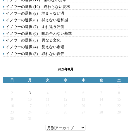
イノウーの選択 (10) 終わらない要求
イノウーの選択 (9) 埋まらない溝
イノウーの選択 (8) 拭えない違和感
イノウーの選択 (7) すれ違う評価
イノウーの選択 (6) 噛み合わない基準
イノウーの選択 (5) 異なる文化
イノウーの選択 (4) 見えない市場
イノウーの選択 (3) 取れない責任
2026年8月
日
月
火
水
木
金
土
1
2
3
4
5
6
7
8
9
10
11
12
13
14
15
16
17
18
19
20
21
22
23
24
25
26
27
28
29
30
31