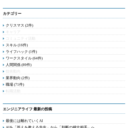
カテゴリー
クリスマス (2件)
キャリア
コミュニティ活動
スキル (16件)
ライフハック (1件)
ワークスタイル (64件)
人間関係 (89件)
技術動向
業界動向 (2件)
職場 (71件)
転職活動
エンジニアライフ 最新の投稿
最後には離れていくAI
AIを「答えを教える先生」から「判断の稽古相手」へ