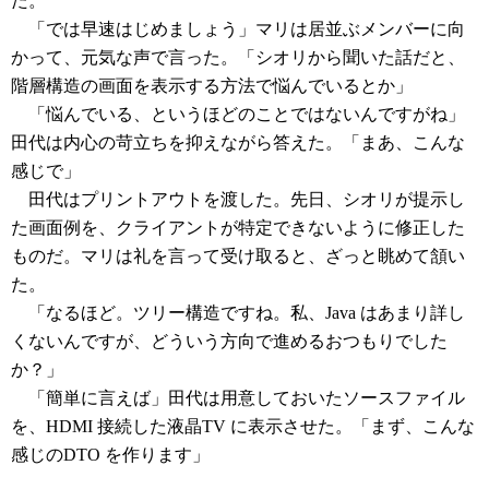
た。
「では早速はじめましょう」マリは居並ぶメンバーに向
かって、元気な声で言った。「シオリから聞いた話だと、
階層構造の画面を表示する方法で悩んでいるとか」
「悩んでいる、というほどのことではないんですがね」
田代は内心の苛立ちを抑えながら答えた。「まあ、こんな
感じで」
田代はプリントアウトを渡した。先日、シオリが提示し
た画面例を、クライアントが特定できないように修正した
ものだ。マリは礼を言って受け取ると、ざっと眺めて頷い
た。
「なるほど。ツリー構造ですね。私、Java はあまり詳し
くないんですが、どういう方向で進めるおつもりでした
か？」
「簡単に言えば」田代は用意しておいたソースファイル
を、HDMI 接続した液晶TV に表示させた。「まず、こんな
感じのDTO を作ります」