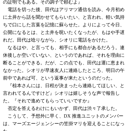
の証明でもある。その調子で頼むよ』
電話を切った後、田代はアリマツ通信を読み、今月初め
に土井から話を聞かせてもらいたい、と言われ、軽い気持
ちで口にした言葉を記憶に蘇らせた。よりによって今日、
公開になるとは、と土井を呪いたくなったが、もはや手遅
れだ。田代は唸りながら、シオリに電話をかけた。
なるはや、と言っても、相手にも都合があるだろう。連
休後しか空いていない、というのであれば、それを理由に
断ることができる。だが、この点でも、田代は運に恵まれ
なかった。シオリが早速友人に連絡したところ、明日の午
前中であれば可、という返事が来たというのだった。
『椋本さんには、日程が決まったら連絡してほしい、と
言われてるんですけど』シオリは嬉しそうな声で報告し
た。『それで進めてもらっていいですか』
否定を答えるわけにもいかず、田代は渋々了承した。
こうして、予想外に早く、DX 推進ユニットのメンバー
は、マーズエージェンシーの笠掛マリを迎えることになっ