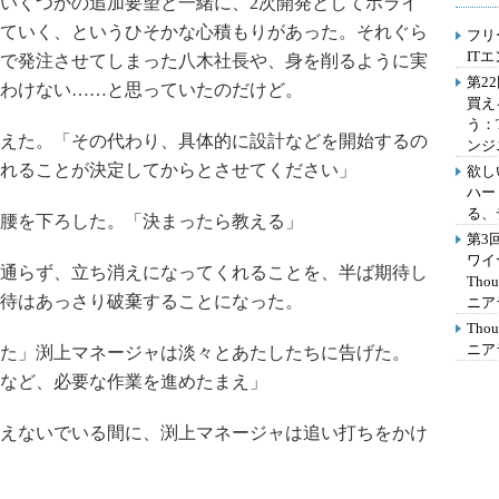
いくつかの追加要望と一緒に、2次開発としてホライ
ていく、というひそかな心積もりがあった。それぐら
フリ
IT
で発注させてしまった八木社長や、身を削るように実
第2
わけない……と思っていたのだけど。
買え
う：
えた。「その代わり、具体的に設計などを開始するの
ンジ
れることが決定してからとさせてください」
欲し
ハー
る、
腰を下ろした。「決まったら教える」
第3
ワイ
通らず、立ち消えになってくれることを、半ば期待し
Th
待はあっさり破棄することになった。
ニア
Th
ニア
た」渕上マネージャは淡々とあたしたちに告げた。
など、必要な作業を進めたまえ」
えないでいる間に、渕上マネージャは追い打ちをかけ