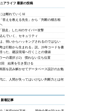
ニアライフ 最新の投稿
には離れていくAI
を「答えを教える先生」から「判断の稽古相
へ
2.「脱走」したAIのサイバー攻撃
込んでいく、セキュリティ
は、弱いからハッキングされるのではない
考は行動から生まれる」説。20年コードを書
悟った、建設現場へ行くことの価値
ウーの選択 (12) 慣れない立ち位置
42回 結果を引き受ける
で画面を読み解かせてデータベース設計のお勉
時代に、人間が失ってはいけない判断力とは何
 新着記事
で「年収6000万超」――国内企業が設けた高