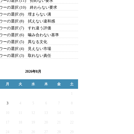
ウーの選択 (11) 拒めない要求
ウーの選択 (10) 終わらない要求
ウーの選択 (9) 埋まらない溝
ウーの選択 (8) 拭えない違和感
ウーの選択 (7) すれ違う評価
ウーの選択 (6) 噛み合わない基準
ウーの選択 (5) 異なる文化
ウーの選択 (4) 見えない市場
ウーの選択 (3) 取れない責任
2026年8月
月
火
水
木
金
土
1
3
4
5
6
7
8
10
11
12
13
14
15
17
18
19
20
21
22
24
25
26
27
28
29