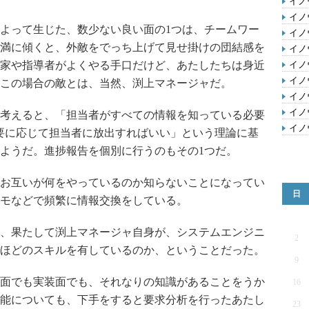
イノ
イノ
よって生じた、数少ない良い面の1つは、チームワー
イノ
満に傾くと、外敵をでっち上げて見せ掛けの団結感を
イノ
家や指導者がよくやる手口だけど、あたしたちは身近
イノ
イノ
この場合の敵とは、当然、渕上マネージャだ。
イノ
イノ
考えると、「担当者がすべての情報を知っている必要
イノ
要に応じて担当者に放出すればいい」という理論に基
ようだ。進捗報告を個別に行うのもその1つだ。
お互いが何をやっているのか知らないことになってい
日
モなどで頻繁に情報交換をしている。
、果たして渕上マネージャ自身が、システムエンジニ
2
ほどのスキルを有しているのか、ということだった。
9
面でも実装面でも、それなりの知識があることをうか
16
能についても、下手をすると要求分析を行ったあたし
23