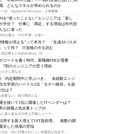
I職 どんなスキルが求められるのか
ーが「Applied AI Developer」人材募集：
AIを“使ったことない”エンジニアは「楽し
が半分？ 仕事に「満足」する理由は年代別
んなに違った
～30代が最も「やや不満」が多い：
用情報が消える”って本当？ 「生成AIパスポ
」って何？ IT資格の今を読む
人気記事まとめ読みeBook（6）：
Iがコードを書く時代、新職種FDEが需要
 7割のエンジニアが思う理由
代だけ少し異なる：
割「内定期間中に学ぶべき」 未経験エンジ
自主学習のハードル2位「モチベ維持」を超
1位は？
る必要ない」派の理由とは：
通を抜いて2位に躍進したITベンダーは？
業界の就職人気企業トップ20
みに振り返る2026年上半期ニュース：
I活用する新人増えてOJT負担増」 複数の調
露呈した現場の苦悩
なのは「AIに代替されにくい本質的な自走力」：