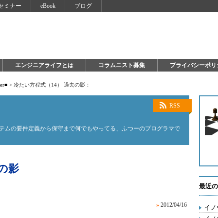
セミナー
eBook
ブログ
エンジニアライフとは
コラムニスト募集
プライバシーポリ
ter■
>
冷たい方程式（14） 過去の影：
RSS
ステムの要件定義から保守まで何でもやってる、ふつーのプログラマで
の影
最近の
»
2012/04/16
イノ