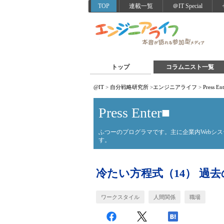
TOP
連載一覧
＠IT Special
トップ
コラムニスト一覧
@IT
>
自分戦略研究所
>
エンジニアライフ
>
Press En
Press Enter■
ふつーのプログラマです。主に企業内Webシ
す。
冷たい方程式（14） 過去
ワークスタイル
人間関係
職場