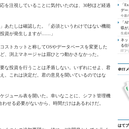
「E
を注視していることに気付いたのは、30秒ほど経過
デー
今週の
「A
」あたしは確認した。「必須というわけではない機能
収が
投資が発生しますが……」
生成
ネッ
る仕
コストカットと称してOSやデータベースを変更した
IT
ど、渕上マネージャは眉ひとつ動かさなかった。
要な投資を行うことは矛盾しない。いずれにせよ、君
＠IT
え。これは決定だ。君の意見を聞いているのではな
ケジュール表を開いた。幸いなことに、シフト管理機
合わせる必要がないから、時間だけはあるわけだ。
はてブ