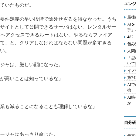
エンジ
ていたものだ。
最後
要件定義の早い段階で除外せざるを得なかった。うち
AI
サイトとして公開できるサーバはない。レンタルサー
手」
Nへアクセスできるルートはない。やるならファイア
48
て、と、クリアしなければならない問題が多すぎる
包み
い。
人間
「思
いて
ジャは、厳しい顔になった。
イノ
第7
が高いことは知っているな」
AI
強
AI
か
業も減ることになることも理解しているな」
自分研
ージャはあっさり命じた。
最高