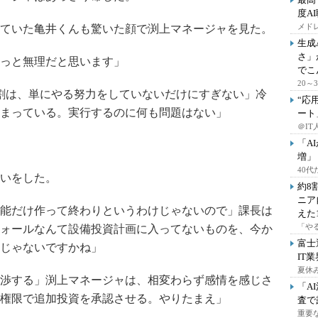
度A
メドレ
ていた亀井くんも驚いた顔で渕上マネージャを見た。
生成
さ」
っと無理だと思います」
でこ
20
割は、単にやる努力をしていないだけにすぎない」冷
“応
まっている。実行するのに何も問題はない」
ート
＠IT
「A
増」
40
いをした。
約8
ニア
能だけ作って終わりというわけじゃないので」課長は
えた
「や
ォールなんて設備投資計画に入ってないものを、今か
富士
じゃないですかね」
IT
夏休
渉する」渕上マネージャは、相変わらず感情を感じさ
「A
権限で追加投資を承認させる。やりたまえ」
査で
重要