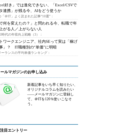
xcel好き」では進化できない、「Excel/CSVで
タ連携」が残る今、AIをどう使うか
「＠IT」よく読まれた記事“10選”：
Iで何を変えたの？」と問われる今、転職で年
上がる人／上がらない人
AI時代の年収向上戦略（3）：
トワークエンジニア、社内SEって実は「稼げ
事」？ IT職種別の“単価”に明暗
フリーランスの平均単価ランキング：
メールマガジンのお申し込み
新着記事をいち早く知りたい、
オリジナルコラムを読みたい
――メールマガジンに登録し
て、＠ITを120％使いこなそ
う。
注目エントリー