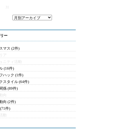
31
リー
マス (2件)
リア
ュニティ活動
 (16件)
フハック (1件)
クスタイル (64件)
係 (89件)
動向
向 (2件)
(71件)
活動