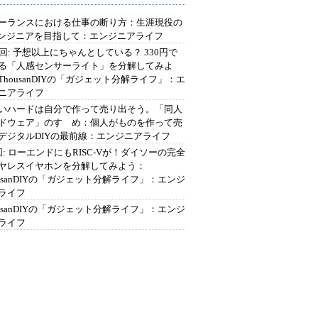
ーランスにおける仕事の断り方：生涯現役の
エンジニアを目指して：エンジニアライフ
2回: 予想以上にちゃんとしている？ 330円で
る「人感センサーライト」を分解してみよ
ThousanDIYの「ガジェット分解ライフ」：エ
ニアライフ
いハードは自分で作って売り出そう。「同人
ドウェア」のすゝめ：個人がものを作って売
デジタルDIYの最前線：エンジニアライフ
回: ローエンドにもRISC-Vが！ダイソーの完全
ヤレスイヤホンを分解してみよう：
ousanDIYの「ガジェット分解ライフ」：エンジ
ライフ
ousanDIYの「ガジェット分解ライフ」：エンジ
ライフ