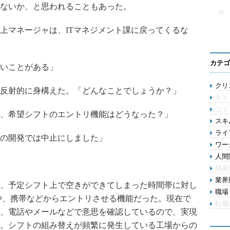
ないか、と思われることもあった。
30
マネージャは、ITマネジメント課に戻ってくるな
カテゴ
いことがある」
クリス
反射的に身構えた。「どんなことでしょうか？」
キャ
コミ
、希望シフトのエントリ機能はどうなった？」
スキル
ライ
の開発では中止にしました」
ワー
人間関
技術
業界動
、予定シフト上で空きができてしまった時間帯に対し
職場 
や、携帯などからエントリさせる機能だった。現在で
転職
、電話やメールなどで意思を確認しているので、実現
。シフトの組み替えが頻繁に発生している工場からの