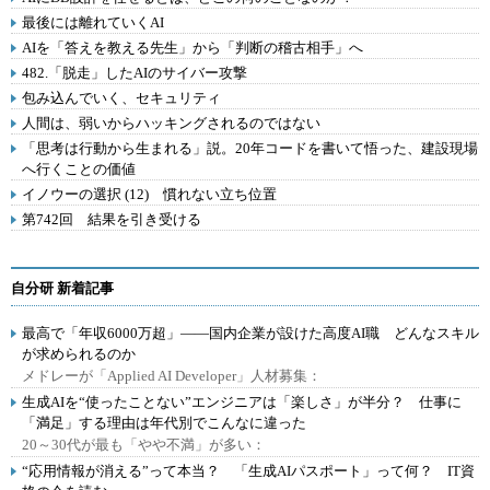
最後には離れていくAI
AIを「答えを教える先生」から「判断の稽古相手」へ
482.「脱走」したAIのサイバー攻撃
包み込んでいく、セキュリティ
人間は、弱いからハッキングされるのではない
「思考は行動から生まれる」説。20年コードを書いて悟った、建設現場
へ行くことの価値
イノウーの選択 (12) 慣れない立ち位置
第742回 結果を引き受ける
自分研 新着記事
最高で「年収6000万超」――国内企業が設けた高度AI職 どんなスキル
が求められるのか
メドレーが「Applied AI Developer」人材募集：
生成AIを“使ったことない”エンジニアは「楽しさ」が半分？ 仕事に
「満足」する理由は年代別でこんなに違った
20～30代が最も「やや不満」が多い：
“応用情報が消える”って本当？ 「生成AIパスポート」って何？ IT資