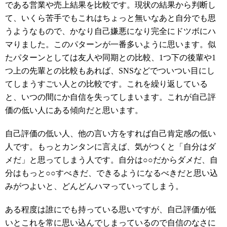
である営業や売上結果を比較です。現状の結果から判断し
て、いくら苦手でもこれはちょっと無いなあと自分でも思
うようなもので、かなり自己嫌悪になり完全にドツボにハ
マりました。このパターンが一番多いように思います。似
たパターンとしては友人や同期との比較、1つ下の後輩や1
つ上の先輩との比較もあれば、SNSなどでついつい目にし
てしまうすごい人との比較です。これを繰り返している
と、いつの間にか自信を失ってしまいます。これが自己評
価の低い人にある傾向だと思います。
自己評価の低い人、他の言い方をすれば自己肯定感の低い
人です。もっとカンタンに言えば、気がつくと「自分はダ
メだ」と思ってしまう人です。自分は○○だからダメだ、自
分はもっと○○すべきだ、できるようになるべきだと思い込
みがつよいと、どんどんハマっていってしまう。
ある程度は誰にでも持っている思いですが、自己評価が低
いとこれを常に思い込んでしまっているので自信のなさに