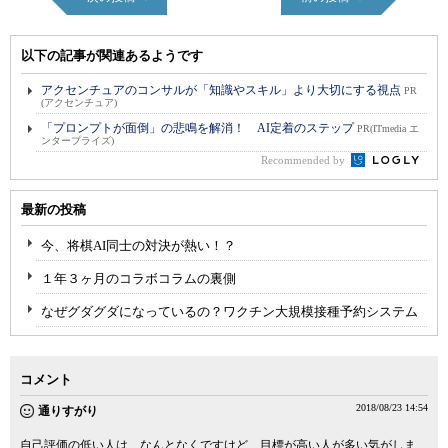
以下の記事が関連あるようです
アクセンチュアのコンサルが「知識やスキル」より大切にする視点
PR
(アクセンチュア)
「プロンプトが面倒」の悲鳴を解消！ AI定着のステップ
PR(ITmedia エ
ンタープライズ)
Recommended by
最新の投稿
今、将棋AI同士の対決が熱い！？
１年３ヶ月のコラボコラムの裏側
なぜグダグダになっているの？ワクチン大規模接種予約システム
コメント
2018/08/23 14:54
通りすがり
自己評価の低い人は、なんとなくですけど、目標が高い人が多い気がしま