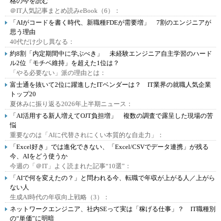
格の今を読む
＠IT人気記事まとめ読みeBook（6）：
「AIがコードを書く時代、新職種FDEが需要増」 7割のエンジニアが
思う理由
40代だけ少し異なる：
約8割「内定期間中に学ぶべき」 未経験エンジニア自主学習のハード
ル2位「モチベ維持」を超えた1位は？
「やる必要ない」派の理由とは：
富士通を抜いて2位に躍進したITベンダーは？ IT業界の就職人気企業
トップ20
夏休みに振り返る2026年上半期ニュース：
「AI活用する新人増えてOJT負担増」 複数の調査で露呈した現場の苦
悩
重要なのは「AIに代替されにくい本質的な自走力」：
「Excel好き」では進化できない、「Excel/CSVでデータ連携」が残る
今、AIをどう使うか
今週の「＠IT」よく読まれた記事“10選”：
「AIで何を変えたの？」と問われる今、転職で年収が上がる人／上がら
ない人
生成AI時代の年収向上戦略（3）：
ネットワークエンジニア、社内SEって実は「稼げる仕事」？ IT職種別
の“単価”に明暗