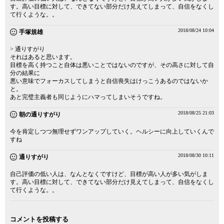
す。高い目標に対して、できてない部分だけ見えてしまって、自信をなくし
て行くような。。
2018/08/24 10:04
手塚規雄
> 通りすがり
それはあると思います。
目標を高く持つこと自体は悪いことではないのですが、その高さに対して自
分の結果に
悪い意味でフォーカスしてしまうと自信喪失はけっこうあるのではないか
と。
あと完璧主義者も同じようにハマってしまいそうですね。
2018/08/25 21:03
朝の通りすがり
今を肯定しつつ無理せずワンアップしていく。ヘルシーに向上していくんで
すね
2018/08/30 10:11
通りすがり
自己評価の低い人は、なんとなくですけど、目標が高い人が多い気がしま
す。高い目標に対して、できてない部分だけ見えてしまって、自信をなくし
て行くような。。
コメントを投稿する