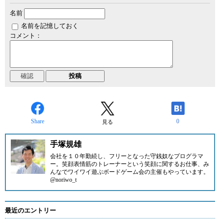
名前
名前を記憶しておく
コメント：
Share
0
見る
手塚規雄
会社を１０年勤続し、フリーとなった守銭奴なプログラマ
ー。笑顔表情筋のトレーナーという笑顔に関するお仕事、み
んなでワイワイ遊ぶボードゲーム会の主催もやっています。
@noriwo_t
最近のエントリー