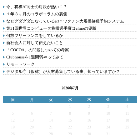
今、将棋AI同士の対決が熱い！？
１年３ヶ月のコラボコラムの裏側
なぜグダグダになっているの？ワクチン大規模接種予約システム
第31回世界コンピュータ将棋選手権はelmoの優勝
何故フリーランスをしているか
新社会人に対して伝えたいこと
「COCOA」の問題についての考察
Clubhouseを1週間弱やってみて
リモートワーク
デジタル庁（仮称）が人材募集している事、知っていますか？
2026年7月
日
月
火
水
木
金
土
1
2
3
4
5
6
7
8
9
10
11
12
13
14
15
16
17
18
19
20
21
22
23
24
25
26
27
28
29
30
31