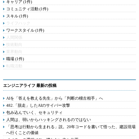
キャリア (1件)
コミュニティ活動 (1件)
スキル (1件)
ライフハック
ワークスタイル (1件)
人間関係
技術動向
業界動向
職場 (1件)
転職活動
エンジニアライフ 最新の投稿
AIを「答えを教える先生」から「判断の稽古相手」へ
482.「脱走」したAIのサイバー攻撃
包み込んでいく、セキュリティ
人間は、弱いからハッキングされるのではない
「思考は行動から生まれる」説。20年コードを書いて悟った、建設現場
へ行くことの価値