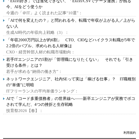
「Excel好き」では進化できない、「Excel/CSVでデータ連携」が残る
今、AIをどう使うか
今週の「＠IT」よく読まれた記事“10選”：
「AIで何を変えたの？」と問われる今、転職で年収が上がる人／上がら
ない人
生成AI時代の年収向上戦略（3）：
「年収2000万円以上が約6割」 CTO、CIOなどハイクラス転職が5年で
2.2倍のバブル、求められる人材像は
CXO・経営幹部人材の転職市場動向：
若手ITエンジニアの5割が「管理職になりたくない」 それでも「引き
受ける条件」とは？
若手が求める“納得の働き方”：
ネットワークエンジニア、社内SEって実は「稼げる仕事」？ IT職種別
の“単価”に明暗
ITフリーランスの平均単価ランキング：
AIで「コード多重債務者」の世界線へ――新卒エンジニアが実務でボコ
されて学んだ、4つの挫折と生存戦略
技育祭2026【春】：
利用規約