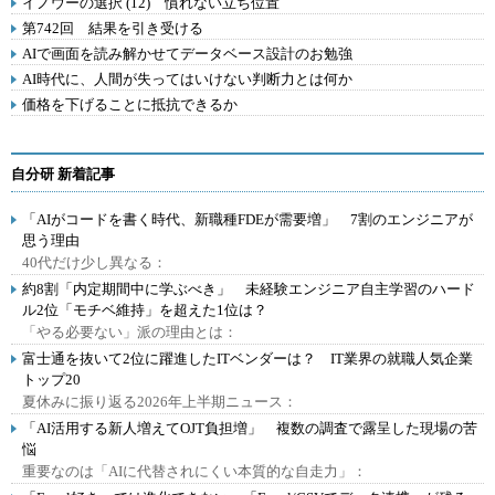
イノウーの選択 (12) 慣れない立ち位置
第742回 結果を引き受ける
AIで画面を読み解かせてデータベース設計のお勉強
AI時代に、人間が失ってはいけない判断力とは何か
価格を下げることに抵抗できるか
自分研 新着記事
「AIがコードを書く時代、新職種FDEが需要増」 7割のエンジニアが
思う理由
40代だけ少し異なる：
約8割「内定期間中に学ぶべき」 未経験エンジニア自主学習のハード
ル2位「モチベ維持」を超えた1位は？
「やる必要ない」派の理由とは：
富士通を抜いて2位に躍進したITベンダーは？ IT業界の就職人気企業
トップ20
夏休みに振り返る2026年上半期ニュース：
「AI活用する新人増えてOJT負担増」 複数の調査で露呈した現場の苦
悩
重要なのは「AIに代替されにくい本質的な自走力」：