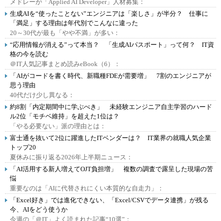
メドレーが「Applied AI Developer」人材募集：
生成AIを“使ったことない”エンジニアは「楽しさ」が半分？ 仕事に
「満足」する理由は年代別でこんなに違った
20～30代が最も「やや不満」が多い：
“応用情報が消える”って本当？ 「生成AIパスポート」って何？ IT資
格の今を読む
＠IT人気記事まとめ読みeBook（6）：
「AIがコードを書く時代、新職種FDEが需要増」 7割のエンジニアが
思う理由
40代だけ少し異なる：
約8割「内定期間中に学ぶべき」 未経験エンジニア自主学習のハード
ル2位「モチベ維持」を超えた1位は？
「やる必要ない」派の理由とは：
富士通を抜いて2位に躍進したITベンダーは？ IT業界の就職人気企業
トップ20
夏休みに振り返る2026年上半期ニュース：
「AI活用する新人増えてOJT負担増」 複数の調査で露呈した現場の苦
悩
重要なのは「AIに代替されにくい本質的な自走力」：
「Excel好き」では進化できない、「Excel/CSVでデータ連携」が残る
今、AIをどう使うか
今週の「＠IT」よく読まれた記事“10選”：