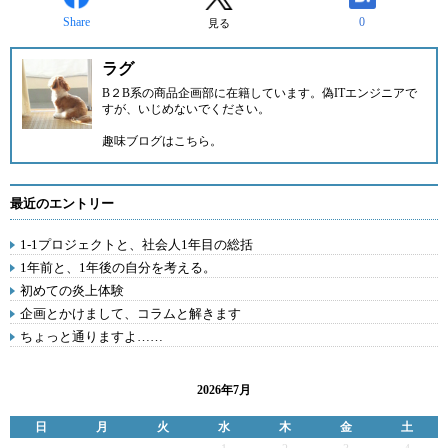
Share
0
見る
ラグ
B２B系の商品企画部に在籍しています。偽ITエンジニアで
すが、いじめないでください。
趣味ブログは
こちら。
最近のエントリー
1-1プロジェクトと、社会人1年目の総括
1年前と、1年後の自分を考える。
初めての炎上体験
企画とかけまして、コラムと解きます
ちょっと通りますよ……
2026年7月
日
月
火
水
木
金
土