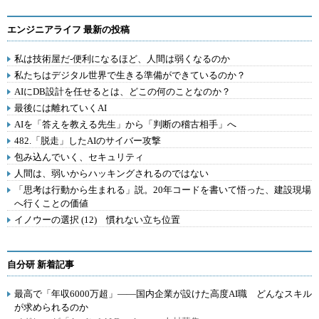
エンジニアライフ 最新の投稿
私は技術屋だ-便利になるほど、人間は弱くなるのか
私たちはデジタル世界で生きる準備ができているのか？
AIにDB設計を任せるとは、どこの何のことなのか？
最後には離れていくAI
AIを「答えを教える先生」から「判断の稽古相手」へ
482.「脱走」したAIのサイバー攻撃
包み込んでいく、セキュリティ
人間は、弱いからハッキングされるのではない
「思考は行動から生まれる」説。20年コードを書いて悟った、建設現場
へ行くことの価値
イノウーの選択 (12) 慣れない立ち位置
自分研 新着記事
最高で「年収6000万超」――国内企業が設けた高度AI職 どんなスキル
が求められるのか