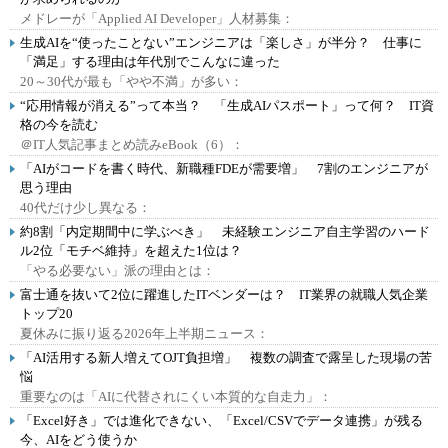
メドレーが「Applied AI Developer」人材募集：
生成AIを“使ったことない”エンジニアは「楽しさ」が半分？ 仕事に
「満足」する理由は年代別でこんなに違った
20～30代が最も「やや不満」が多い：
“応用情報が消える”って本当？ 「生成AIパスポート」って何？ IT資
格の今を読む
＠IT人気記事まとめ読みeBook（6）：
「AIがコードを書く時代、新職種FDEが需要増」 7割のエンジニアが
思う理由
40代だけ少し異なる：
約8割「内定期間中に学ぶべき」 未経験エンジニア自主学習のハード
ル2位「モチベ維持」を超えた1位は？
「やる必要ない」派の理由とは：
富士通を抜いて2位に躍進したITベンダーは？ IT業界の就職人気企業
トップ20
夏休みに振り返る2026年上半期ニュース：
「AI活用する新人増えてOJT負担増」 複数の調査で露呈した現場の苦
悩
重要なのは「AIに代替されにくい本質的な自走力」：
「Excel好き」では進化できない、「Excel/CSVでデータ連携」が残る
今、AIをどう使うか