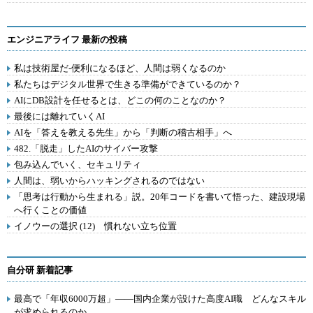
エンジニアライフ 最新の投稿
私は技術屋だ-便利になるほど、人間は弱くなるのか
私たちはデジタル世界で生きる準備ができているのか？
AIにDB設計を任せるとは、どこの何のことなのか？
最後には離れていくAI
AIを「答えを教える先生」から「判断の稽古相手」へ
482.「脱走」したAIのサイバー攻撃
包み込んでいく、セキュリティ
人間は、弱いからハッキングされるのではない
「思考は行動から生まれる」説。20年コードを書いて悟った、建設現場
へ行くことの価値
イノウーの選択 (12) 慣れない立ち位置
自分研 新着記事
最高で「年収6000万超」――国内企業が設けた高度AI職 どんなスキル
が求められるのか