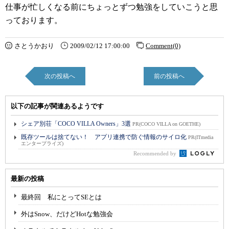
仕事が忙しくなる前にちょっとずつ勉強をしていこうと思
っております。
さとうかおり
2009/02/12 17:00:00
Comment(0)
次の投稿へ
前の投稿へ
以下の記事が関連あるようです
シェア別荘「COCO VILLA Owners」3選
PR(COCO VILLA on GOETHE)
既存ツールは捨てない！ アプリ連携で防ぐ情報のサイロ化
PR(ITmedia
エンタープライズ)
Recommended by
最新の投稿
最終回 私にとってSEとは
外はSnow、だけどHotな勉強会