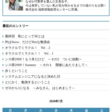
なぜかIT業界を選んだ文系女子。
今は発芽していない私が花を咲かせるまでの道のりを公開！
株式会社 福島情報処理センター
に所属。
最近のエントリー
最終回 私にとってSEとは
外はSnow、だけどHotな勉強会
オラクルでミラクル！ Vol．2
オラクルでミラクル！！ Vol．1
シス研2009！もう冬だけど ～その2 ついに始動～
シス研2009！Summer ～その１ 開催にあたりまして～
歩くということ
システムエンジニアになると決めた日
とにかく、勉強するということ
ゼロから1になる ～みなさん、はじめまして～
2026年7月
日
月
火
水
木
金
土