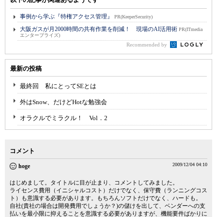
事例から学ぶ『特権アクセス管理』
PR(KeeperSecurity)
大阪ガスが月2000時間の共有作業を削減！ 現場のAI活用術
PR(ITmedia
エンタープライズ)
Recommended by
最新の投稿
最終回 私にとってSEとは
外はSnow、だけどHotな勉強会
オラクルでミラクル！ Vol．2
コメント
2009/12/04 04:10
hoge
はじめまして。タイトルに目が止まり、コメントしてみました。
ライセンス費用（イニシャルコスト）だけでなく、保守費（ランニングコス
ト）も意識する必要があります。もちろんソフトだけでなく、ハードも。
自社(貴社の場合は開発費用でしょうか？)の儲けを出して、ベンダーへの支
払いを最小限に抑えることを意識する必要がありますが、機能要件ばかりに