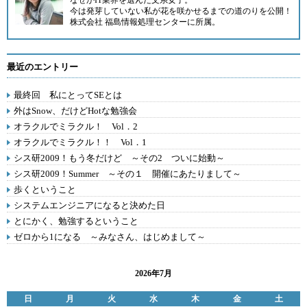
なぜかIT業界を選んだ文系女子。
今は発芽していない私が花を咲かせるまでの道のりを公開！
株式会社 福島情報処理センター
に所属。
最近のエントリー
最終回 私にとってSEとは
外はSnow、だけどHotな勉強会
オラクルでミラクル！ Vol．2
オラクルでミラクル！！ Vol．1
シス研2009！もう冬だけど ～その2 ついに始動～
シス研2009！Summer ～その１ 開催にあたりまして～
歩くということ
システムエンジニアになると決めた日
とにかく、勉強するということ
ゼロから1になる ～みなさん、はじめまして～
2026年7月
日
月
火
水
木
金
土