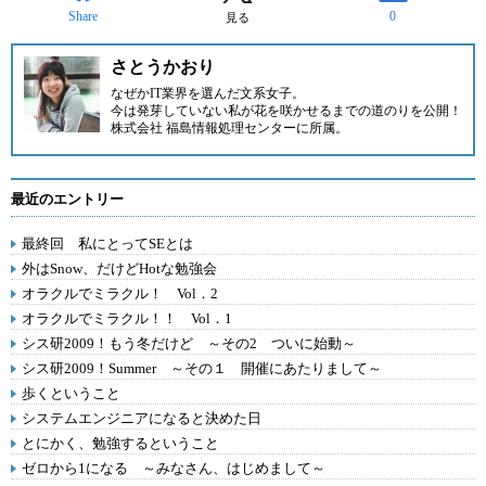
Share
0
見る
さとうかおり
なぜかIT業界を選んだ文系女子。
今は発芽していない私が花を咲かせるまでの道のりを公開！
株式会社 福島情報処理センター
に所属。
最近のエントリー
最終回 私にとってSEとは
外はSnow、だけどHotな勉強会
オラクルでミラクル！ Vol．2
オラクルでミラクル！！ Vol．1
シス研2009！もう冬だけど ～その2 ついに始動～
シス研2009！Summer ～その１ 開催にあたりまして～
歩くということ
システムエンジニアになると決めた日
とにかく、勉強するということ
ゼロから1になる ～みなさん、はじめまして～