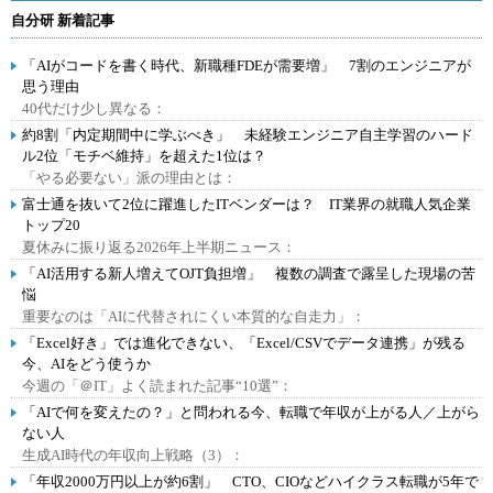
自分研 新着記事
「AIがコードを書く時代、新職種FDEが需要増」 7割のエンジニアが
思う理由
40代だけ少し異なる：
約8割「内定期間中に学ぶべき」 未経験エンジニア自主学習のハード
ル2位「モチベ維持」を超えた1位は？
「やる必要ない」派の理由とは：
富士通を抜いて2位に躍進したITベンダーは？ IT業界の就職人気企業
トップ20
夏休みに振り返る2026年上半期ニュース：
「AI活用する新人増えてOJT負担増」 複数の調査で露呈した現場の苦
悩
重要なのは「AIに代替されにくい本質的な自走力」：
「Excel好き」では進化できない、「Excel/CSVでデータ連携」が残る
今、AIをどう使うか
今週の「＠IT」よく読まれた記事“10選”：
「AIで何を変えたの？」と問われる今、転職で年収が上がる人／上がら
ない人
生成AI時代の年収向上戦略（3）：
「年収2000万円以上が約6割」 CTO、CIOなどハイクラス転職が5年で