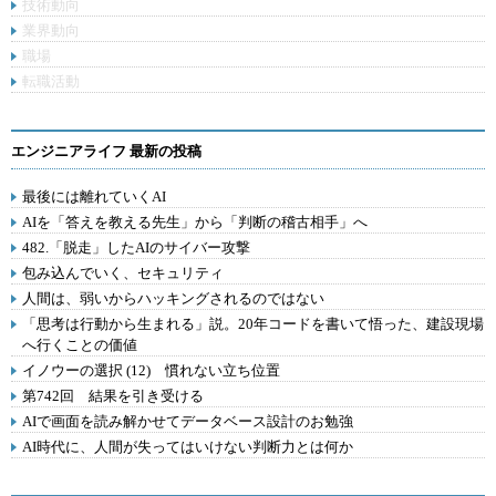
技術動向
業界動向
職場
転職活動
エンジニアライフ 最新の投稿
最後には離れていくAI
AIを「答えを教える先生」から「判断の稽古相手」へ
482.「脱走」したAIのサイバー攻撃
包み込んでいく、セキュリティ
人間は、弱いからハッキングされるのではない
「思考は行動から生まれる」説。20年コードを書いて悟った、建設現場
へ行くことの価値
イノウーの選択 (12) 慣れない立ち位置
第742回 結果を引き受ける
AIで画面を読み解かせてデータベース設計のお勉強
AI時代に、人間が失ってはいけない判断力とは何か