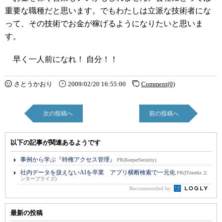
重要な職種だと思います。でもわたしは立派な技術者にな
って、その技術でお金が稼げるようになりたいと思いま
す。
早く一人前になれ！ 自分！！
さとうかおり
2009/02/20 16:55:00
Comment(0)
次の投稿へ
前の投稿へ
以下の記事が関連あるようです
事例から学ぶ『特権アクセス管理』
PR(KeeperSecurity)
社内データを扱えないAIを卒業 アプリ横断検索で一元化
PR(ITmedia エ
ンタープライズ)
Recommended by
最新の投稿