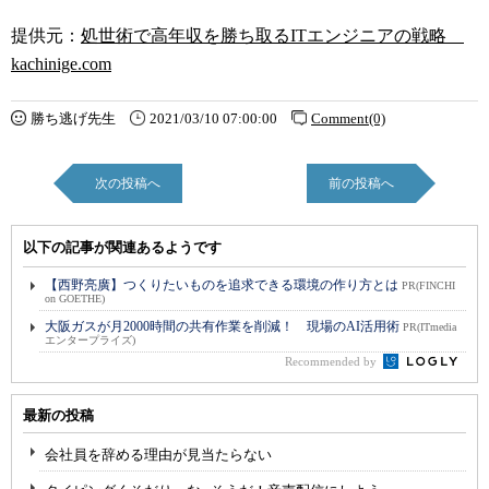
提供元：
処世術で高年収を勝ち取るITエンジニアの戦略
kachinige.com
勝ち逃げ先生
2021/03/10 07:00:00
Comment(0)
次の投稿へ
前の投稿へ
以下の記事が関連あるようです
【西野亮廣】つくりたいものを追求できる環境の作り方とは
PR(FINCHI
on GOETHE)
大阪ガスが月2000時間の共有作業を削減！ 現場のAI活用術
PR(ITmedia
エンタープライズ)
Recommended by
最新の投稿
会社員を辞める理由が見当たらない