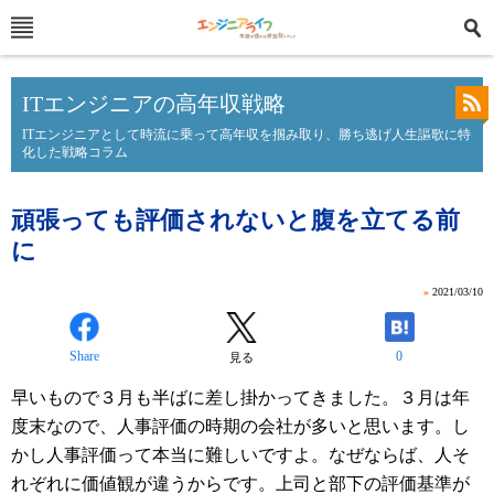
ITエンジニアの高年収戦略
ITエンジニアとして時流に乗って高年収を掴み取り、勝ち逃げ人生謳歌に特
化した戦略コラム
頑張っても評価されないと腹を立てる前
に
»
2021/03/10
Share
0
見る
早いもので３月も半ばに差し掛かってきました。３月は年
度末なので、人事評価の時期の会社が多いと思います。し
かし人事評価って本当に難しいですよ。なぜならば、人そ
れぞれに価値観が違うからです。上司と部下の評価基準が