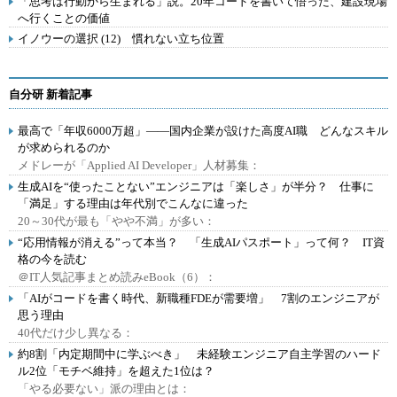
「思考は行動から生まれる」説。20年コードを書いて悟った、建設現場
へ行くことの価値
イノウーの選択 (12) 慣れない立ち位置
自分研 新着記事
最高で「年収6000万超」――国内企業が設けた高度AI職 どんなスキル
が求められるのか
メドレーが「Applied AI Developer」人材募集：
生成AIを“使ったことない”エンジニアは「楽しさ」が半分？ 仕事に
「満足」する理由は年代別でこんなに違った
20～30代が最も「やや不満」が多い：
“応用情報が消える”って本当？ 「生成AIパスポート」って何？ IT資
格の今を読む
＠IT人気記事まとめ読みeBook（6）：
「AIがコードを書く時代、新職種FDEが需要増」 7割のエンジニアが
思う理由
40代だけ少し異なる：
約8割「内定期間中に学ぶべき」 未経験エンジニア自主学習のハード
ル2位「モチベ維持」を超えた1位は？
「やる必要ない」派の理由とは：