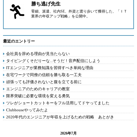
勝ち逃げ先生
零細、派遣、社内SE、外資と渡り歩いて獲得した、「ＩＴ
業界の年収アップ戦略」を公開中。
最近のエントリー
会社員を辞める理由が見当たらない
タイピングくそだりーな...そうだ！音声配信にしよう
ITエンジニアが業務知識を習得すべき単純な理由
在宅ワークで同僚の信頼を勝ち取る一工夫
頑張っても評価されないと腹を立てる前に
エンジニアのためのキャリアの教室
限界突破に必要な環境を変える勇気
ツレがショートカットキーをフル活用してドヤってました
Clubhouseやってみたよ
2020年代のエンジニアが年収を上げるための戦略 あとがき
2026年7月