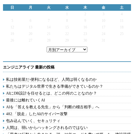
日
月
火
水
木
金
土
1
2
3
4
5
6
7
8
9
10
11
12
13
14
15
16
17
18
19
20
21
22
23
24
25
26
27
28
29
30
31
エンジニアライフ 最新の投稿
私は技術屋だ-便利になるほど、人間は弱くなるのか
私たちはデジタル世界で生きる準備ができているのか？
AIにDB設計を任せるとは、どこの何のことなのか？
最後には離れていくAI
AIを「答えを教える先生」から「判断の稽古相手」へ
482.「脱走」したAIのサイバー攻撃
包み込んでいく、セキュリティ
人間は、弱いからハッキングされるのではない