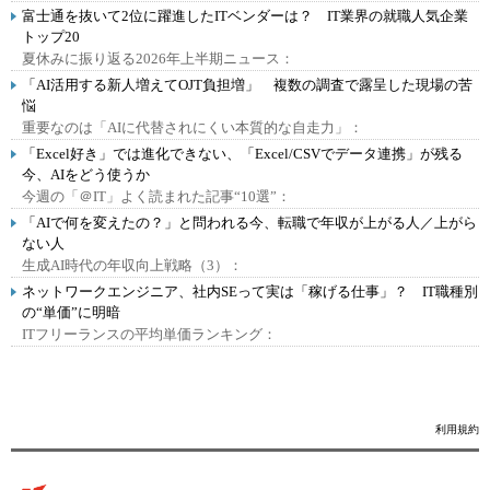
富士通を抜いて2位に躍進したITベンダーは？ IT業界の就職人気企業
トップ20
夏休みに振り返る2026年上半期ニュース：
「AI活用する新人増えてOJT負担増」 複数の調査で露呈した現場の苦
悩
重要なのは「AIに代替されにくい本質的な自走力」：
「Excel好き」では進化できない、「Excel/CSVでデータ連携」が残る
今、AIをどう使うか
今週の「＠IT」よく読まれた記事“10選”：
「AIで何を変えたの？」と問われる今、転職で年収が上がる人／上がら
ない人
生成AI時代の年収向上戦略（3）：
ネットワークエンジニア、社内SEって実は「稼げる仕事」？ IT職種別
の“単価”に明暗
ITフリーランスの平均単価ランキング：
利用規約