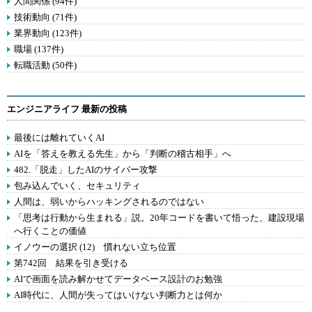
人間関係 (94件)
技術動向 (71件)
業界動向 (123件)
職場 (137件)
転職活動 (50件)
エンジニアライフ 最新の投稿
最後には離れていくAI
AIを「答えを教える先生」から「判断の稽古相手」へ
482.「脱走」したAIのサイバー攻撃
包み込んでいく、セキュリティ
人間は、弱いからハッキングされるのではない
「思考は行動から生まれる」説。20年コードを書いて悟った、建設現場
へ行くことの価値
イノウーの選択 (12) 慣れない立ち位置
第742回 結果を引き受ける
AIで画面を読み解かせてデータベース設計のお勉強
AI時代に、人間が失ってはいけない判断力とは何か