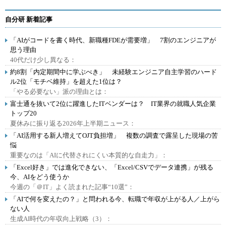
自分研 新着記事
「AIがコードを書く時代、新職種FDEが需要増」 7割のエンジニアが
思う理由
40代だけ少し異なる：
約8割「内定期間中に学ぶべき」 未経験エンジニア自主学習のハード
ル2位「モチベ維持」を超えた1位は？
「やる必要ない」派の理由とは：
富士通を抜いて2位に躍進したITベンダーは？ IT業界の就職人気企業
トップ20
夏休みに振り返る2026年上半期ニュース：
「AI活用する新人増えてOJT負担増」 複数の調査で露呈した現場の苦
悩
重要なのは「AIに代替されにくい本質的な自走力」：
「Excel好き」では進化できない、「Excel/CSVでデータ連携」が残る
今、AIをどう使うか
今週の「＠IT」よく読まれた記事“10選”：
「AIで何を変えたの？」と問われる今、転職で年収が上がる人／上がら
ない人
生成AI時代の年収向上戦略（3）：