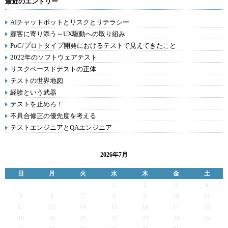
最近のエントリー
AIチャットボットとリスクとリテラシー
顧客に寄り添う～UX駆動への取り組み
PoC/プロトタイプ開発におけるテストで見えてきたこと
2022年のソフトウェアテスト
リスクベースドテストの正体
テストの世界地図
経験という武器
テストを止めろ！
不具合修正の優先度を考える
テストエンジニアとQAエンジニア
2026年7月
日
月
火
水
木
金
土
1
2
3
4
5
6
7
8
9
10
11
12
13
14
15
16
17
18
19
20
21
22
23
24
25