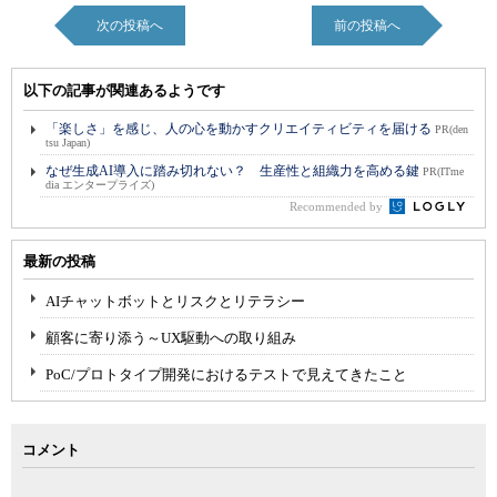
次の投稿へ
前の投稿へ
以下の記事が関連あるようです
「楽しさ」を感じ、人の心を動かすクリエイティビティを届ける
PR(den
tsu Japan)
なぜ生成AI導入に踏み切れない？ 生産性と組織力を高める鍵
PR(ITme
dia エンタープライズ)
Recommended by
最新の投稿
AIチャットボットとリスクとリテラシー
顧客に寄り添う～UX駆動への取り組み
PoC/プロトタイプ開発におけるテストで見えてきたこと
コメント