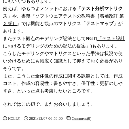
にもいくつもあります。
例えば、ゆもつよメソッドにおける「
テスト分析マトリク
ス
」や、書籍『
ソフトウェアテストの教科書［増補改訂 第
２版］
』では機能と観点のマトリクス「
テストマップ
」が
あります。
またテスト観点のモデリング記法として
NGT
(
「テスト設計
におけるモデリングのための記法の提案」
)もあります。
こうしたモデリングやマトリクスといった手法は状況で使
い分けるためにも幅広く知識として抑えておく必要があり
そうです。
また、こうした全体像の作成に関する課題としては、作成
コスト、作成の容易性：書きやすさ、保守性：更新のしや
すさ、といった点も考慮したいところです。
それではこの辺で。またお会いしましょう。
HOLLY
2021/12/07 06:59:00
Comment(0)