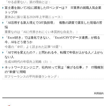
「やる必要ない」派の理由とは：
富士通を抜いて2位に躍進したITベンダーは？ IT業界の就職人気企業
トップ20
夏休みに振り返る2026年上半期ニュース：
「AI活用する新人増えてOJT負担増」 複数の調査で露呈した現場の苦
悩
重要なのは「AIに代替されにくい本質的な自走力」：
「Excel好き」では進化できない、「Excel/CSVでデータ連携」が残る
今、AIをどう使うか
今週の「＠IT」よく読まれた記事“10選”：
「AIで何を変えたの？」と問われる今、転職で年収が上がる人／上がら
ない人
生成AI時代の年収向上戦略（3）：
ネットワークエンジニア、社内SEって実は「稼げる仕事」？ IT職種別
の“単価”に明暗
ITフリーランスの平均単価ランキング：
利用規約