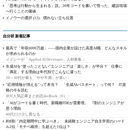
「思考は行動から生まれる」説。20年コードを書いて悟った、建設現場
へ行くことの価値
イノウーの選択 (12) 慣れない立ち位置
自分研 新着記事
最高で「年収6000万超」――国内企業が設けた高度AI職 どんなスキル
が求められるのか
メドレーが「Applied AI Developer」人材募集：
生成AIを“使ったことない”エンジニアは「楽しさ」が半分？ 仕事に
「満足」する理由は年代別でこんなに違った
20～30代が最も「やや不満」が多い：
“応用情報が消える”って本当？ 「生成AIパスポート」って何？ IT資
格の今を読む
＠IT人気記事まとめ読みeBook（6）：
「AIがコードを書く時代、新職種FDEが需要増」 7割のエンジニアが
思う理由
40代だけ少し異なる：
約8割「内定期間中に学ぶべき」 未経験エンジニア自主学習のハード
ル2位「モチベ維持」を超えた1位は？