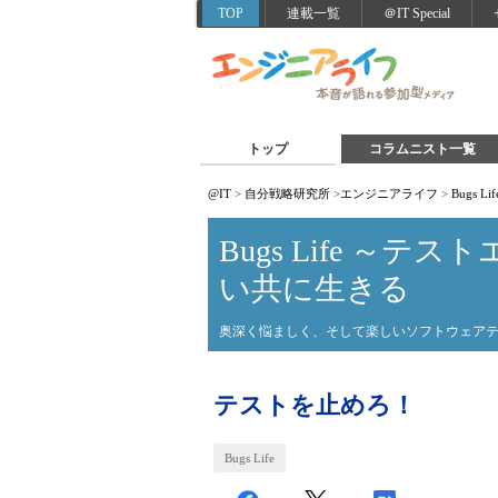
TOP
連載一覧
＠IT Special
トップ
コラムニスト一覧
@IT
>
自分戦略研究所
>
エンジニアライフ
>
Bugs
Bugs Life ～
い共に生きる
奥深く悩ましく、そして楽しいソフトウェア
テストを止めろ！
Bugs Life