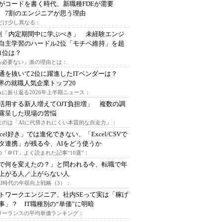
Iがコードを書く時代、新職種FDEが需要
 7割のエンジニアが思う理由
代だけ少し異なる：
割「内定期間中に学ぶべき」 未経験エンジ
自主学習のハードル2位「モチベ維持」を超
1位は？
る必要ない」派の理由とは：
通を抜いて2位に躍進したITベンダーは？
業界の就職人気企業トップ20
みに振り返る2026年上半期ニュース：
I活用する新人増えてOJT負担増」 複数の調
露呈した現場の苦悩
なのは「AIに代替されにくい本質的な自走力」：
xcel好き」では進化できない、「Excel/CSVで
タ連携」が残る今、AIをどう使うか
「＠IT」よく読まれた記事“10選”：
Iで何を変えたの？」と問われる今、転職で年
上がる人／上がらない人
AI時代の年収向上戦略（3）：
トワークエンジニア、社内SEって実は「稼げ
事」？ IT職種別の“単価”に明暗
フリーランスの平均単価ランキング：