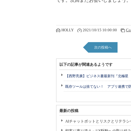
です。次回またお会いしましょう。
HOLLY
2021/10/15 10:00:00
Co
次の投稿へ
以下の記事が関連あるようです
【西野亮廣】ビジネス書最新刊『北極星
既存ツールは捨てない！ アプリ連携で
最新の投稿
AIチャットボットとリスクとリテラシ
顧客に寄り添う～UX駆動への取り組