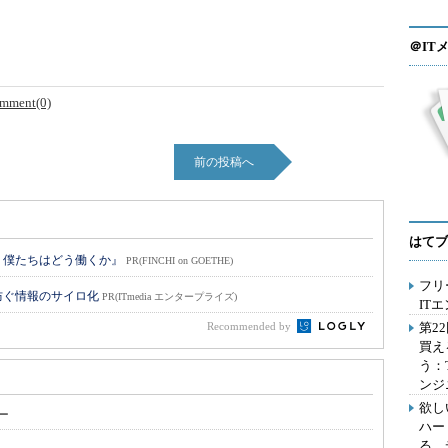
＠IT
mment(0)
前の投稿へ
はてブ
 僕たちはどう働くか』
PR(FINCHI on GOETHE)
フリ
防ぐ情報のサイロ化
PR(ITmedia エンタープライズ)
IT
Recommended by
第2
買え
う：
ンジ
欲し
ー
ハー
る、
み