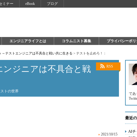
セミナー
eBook
ブログ
エンジニアライフとは
コラムニスト募集
プライバシーポリ
 Life ～テストエンジニアは不具合と戦い共に生きる
>
テストを止めろ！：
テストエンジニアは不具合と戦
RSS
テストの世界
であ
Twit
最近の
AI
»
2021/10/15