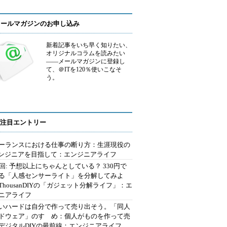
メールマガジンのお申し込み
新着記事をいち早く知りたい、
オリジナルコラムを読みたい
――メールマガジンに登録し
て、＠ITを120％使いこなそ
う。
注目エントリー
ーランスにおける仕事の断り方：生涯現役の
エンジニアを目指して：エンジニアライフ
2回: 予想以上にちゃんとしている？ 330円で
る「人感センサーライト」を分解してみよ
ThousanDIYの「ガジェット分解ライフ」：エ
ニアライフ
いハードは自分で作って売り出そう。「同人
ドウェア」のすゝめ：個人がものを作って売
デジタルDIYの最前線：エンジニアライフ