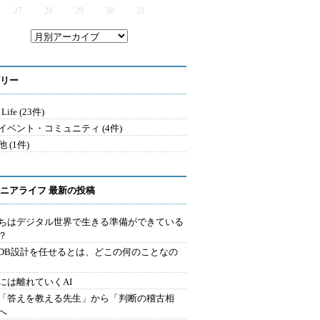
27
28
29
30
31
リー
 Life (23件)
イベント・コミュニティ (4件)
 (1件)
ニアライフ 最新の投稿
ちはデジタル世界で生きる準備ができている
？
にDB設計を任せるとは、どこの何のことなの
には離れていくAI
を「答えを教える先生」から「判断の稽古相
へ