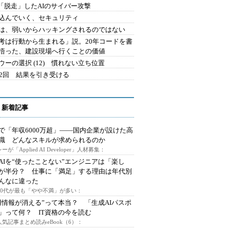
2.「脱走」したAIのサイバー攻撃
込んでいく、セキュリティ
は、弱いからハッキングされるのではない
考は行動から生まれる」説。20年コードを書
悟った、建設現場へ行くことの価値
ウーの選択 (12) 慣れない立ち位置
42回 結果を引き受ける
 新着記事
で「年収6000万超」――国内企業が設けた高
I職 どんなスキルが求められるのか
ーが「Applied AI Developer」人材募集：
AIを“使ったことない”エンジニアは「楽し
が半分？ 仕事に「満足」する理由は年代別
んなに違った
～30代が最も「やや不満」が多い：
用情報が消える”って本当？ 「生成AIパスポ
」って何？ IT資格の今を読む
人気記事まとめ読みeBook（6）：