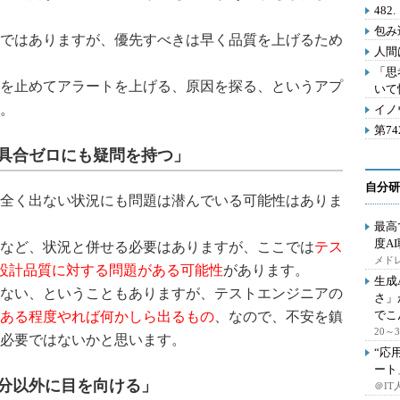
48
包み
ではありますが、優先すべきは早く品質を上げるため
人間
「思
を止めてアラートを上げる、原因を探る、というアプ
いて
。
イノ
第7
具合ゼロにも疑問を持つ」
自分研
全く出ない状況にも問題は潜んでいる可能性はありま
最高
度A
など、状況と併せる必要はありますが、ここでは
テス
メドレ
ト設計品質に対する問題がある可能性
があります。
生成
ない、ということもありますが、テストエンジニアの
さ」
でこ
ある程度やれば何かしら出るもの
、なので、不安を鎮
20
必要ではないかと思います。
“応
ート
分以外に目を向ける」
＠IT