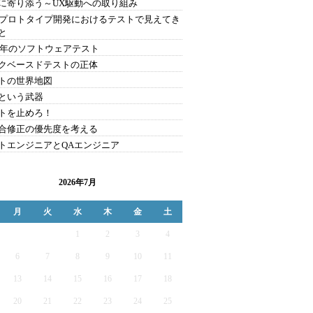
に寄り添う～UX駆動への取り組み
C/プロトタイプ開発におけるテストで見えてき
と
22年のソフトウェアテスト
クベースドテストの正体
トの世界地図
という武器
トを止めろ！
合修正の優先度を考える
トエンジニアとQAエンジニア
2026年7月
月
火
水
木
金
土
1
2
3
4
6
7
8
9
10
11
13
14
15
16
17
18
20
21
22
23
24
25