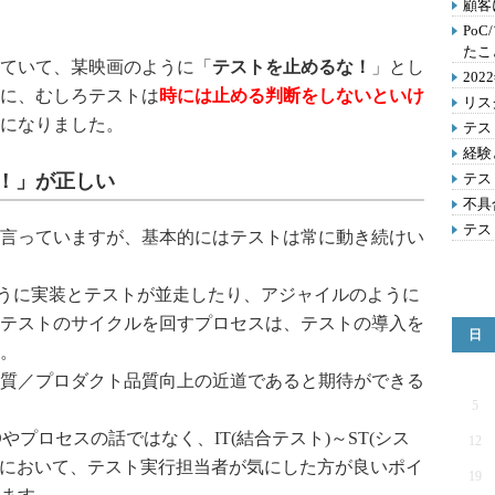
顧客
Po
たこ
ていて、某映画のように「
テストを止めるな！
」とし
20
に、むしろテストは
時には止める判断をしないといけ
リス
になりました。
テス
経験
！」が正しい
テス
不具
テス
言っていますが、基本的にはテストは常に動き続けい
のように実装とテストが並走したり、アジャイルのように
テストのサイクルを回すプロセスは、テストの導入を
日
。
質／プロダクト品質向上の近道であると期待ができる
5
やプロセスの話ではなく、IT(結合テスト)～ST(シス
12
ト)において、テスト実行担当者が気にした方が良いポイ
19