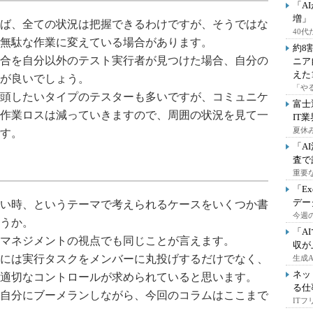
「A
増」
ば、全ての状況は把握できるわけですが、そうではな
40
無駄な作業に変えている場合があります。
約8
合を自分以外のテスト実行者が見つけた場合、自分の
ニア
えた
が良いでしょう。
「や
頭したいタイプのテスターも多いですが、コミュニケ
富士
作業ロスは減っていきますので、周囲の状況を見て一
IT
夏休
す。
「A
査で
重要
「E
デー
い時、というテーマで考えられるケースをいくつか書
今週の
うか。
「A
マネジメントの視点でも同じことが言えます。
収が
には実行タスクをメンバーに丸投げするだけでなく、
生成
ネッ
適切なコントロールが求められていると思います。
る仕
自分にブーメランしながら、今回のコラムはここまで
IT