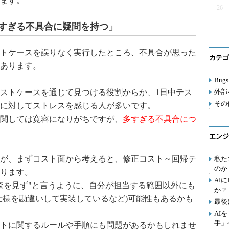
ます。
26
すぎる不具合に疑問を持つ」
トケースを誤りなく実行したところ、不具合が思った
カテゴ
あります。
Bugs
ストケースを通じて見つける役割からか、1日中テス
外部
その他
に対してストレスを感じる人が多いです。
関しては寛容になりがちですが、
多すぎる不具合につ
エンジ
が、まずコスト面から考えると、修正コスト～回帰テ
私た
のか
ります。
AI
森を見ず"と言うように、自分が担当する範囲以外にも
か？
仕様を勘違いして実装しているなど)可能性もあるかも
最後
AI
手」
トに関するルールや手順にも問題があるかもしれませ