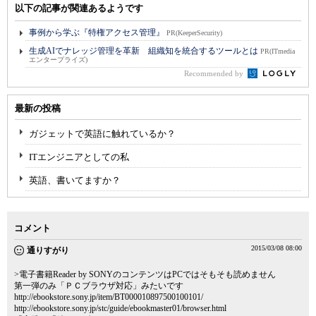
以下の記事が関連あるようです
事例から学ぶ『特権アクセス管理』
PR(KeeperSecurity)
生成AIでナレッジ管理を革新 組織知を統合するツールとは
PR(ITmedia
エンタープライズ)
Recommended by
最新の投稿
ガジェットで英語に触れているか？
ITエンジニアとしての私
英語、書いてますか？
コメント
2015/03/08 08:00
通りすがり
>電子書籍Reader by SONYのコンテンツはPCではそもそも読めません
第一弾のみ「ＰＣブラウザ対応」みたいです
http://ebookstore.sony.jp/item/BT000010897500100101/
http://ebookstore.sony.jp/stc/guide/ebookmaster01/browser.html