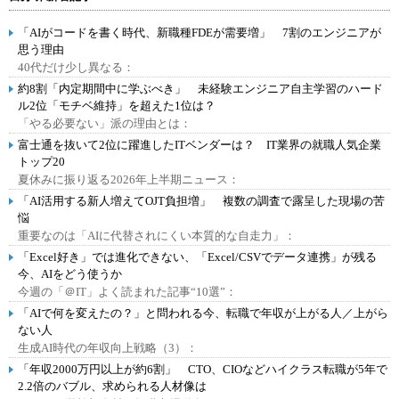
「AIがコードを書く時代、新職種FDEが需要増」 7割のエンジニアが
思う理由
40代だけ少し異なる：
約8割「内定期間中に学ぶべき」 未経験エンジニア自主学習のハード
ル2位「モチベ維持」を超えた1位は？
「やる必要ない」派の理由とは：
富士通を抜いて2位に躍進したITベンダーは？ IT業界の就職人気企業
トップ20
夏休みに振り返る2026年上半期ニュース：
「AI活用する新人増えてOJT負担増」 複数の調査で露呈した現場の苦
悩
重要なのは「AIに代替されにくい本質的な自走力」：
「Excel好き」では進化できない、「Excel/CSVでデータ連携」が残る
今、AIをどう使うか
今週の「＠IT」よく読まれた記事“10選”：
「AIで何を変えたの？」と問われる今、転職で年収が上がる人／上がら
ない人
生成AI時代の年収向上戦略（3）：
「年収2000万円以上が約6割」 CTO、CIOなどハイクラス転職が5年で
2.2倍のバブル、求められる人材像は