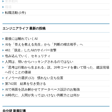
業界動向
職場
転職活動 (1件)
エンジニアライフ 最新の投稿
最後には離れていくAI
AIを「答えを教える先生」から「判断の稽古相手」へ
482.「脱走」したAIのサイバー攻撃
包み込んでいく、セキュリティ
人間は、弱いからハッキングされるのではない
「思考は行動から生まれる」説。20年コードを書いて悟った、建設現場
へ行くことの価値
イノウーの選択 (12) 慣れない立ち位置
第742回 結果を引き受ける
AIで画面を読み解かせてデータベース設計のお勉強
AI時代に、人間が失ってはいけない判断力とは何か
自分研 新着記事