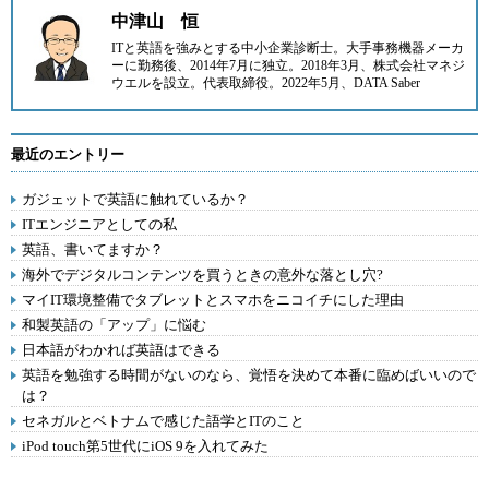
中津山 恒
ITと英語を強みとする中小企業診断士。大手事務機器メーカ
ーに勤務後、2014年7月に
独立。2018年3月、
株式会社マネジ
ウエル
を設立。代表取締役。2022年5月、
DATA Saber
最近のエントリー
ガジェットで英語に触れているか？
ITエンジニアとしての私
英語、書いてますか？
海外でデジタルコンテンツを買うときの意外な落とし穴?
マイIT環境整備でタブレットとスマホをニコイチにした理由
和製英語の「アップ」に悩む
日本語がわかれば英語はできる
英語を勉強する時間がないのなら、覚悟を決めて本番に臨めばいいので
は？
セネガルとベトナムで感じた語学とITのこと
iPod touch第5世代にiOS 9を入れてみた