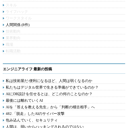
スキル
ライフハック
ワークスタイル
人間関係 (8件)
技術動向
業界動向
職場
転職活動
エンジニアライフ 最新の投稿
私は技術屋だ-便利になるほど、人間は弱くなるのか
私たちはデジタル世界で生きる準備ができているのか？
AIにDB設計を任せるとは、どこの何のことなのか？
最後には離れていくAI
AIを「答えを教える先生」から「判断の稽古相手」へ
482.「脱走」したAIのサイバー攻撃
包み込んでいく、セキュリティ
人間は、弱いからハッキングされるのではない