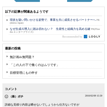
以下の記事が関連あるようです
現状を疑い問いかける姿勢で、事業を共に成長させるパートナーへ
PR
(dentsu Japan)
なぜ生成AI導入に踏み切れない？ 生産性と組織力を高める鍵
PR(ITme
dia エンタープライズ)
Recommended by
最新の投稿
無計画de無問題？
「この人の下で働くのはムリです」
目標管理にもの申す
コメント
2010/02/09 15:59
（株）ポチ
詳細な見積り内容は晒せないでしょうから仕方ないですが