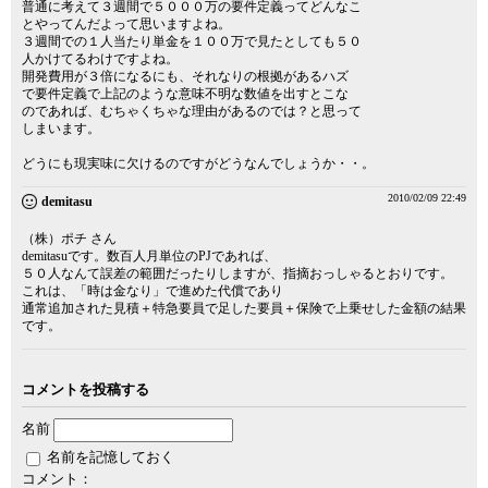
普通に考えて３週間で５０００万の要件定義ってどんなこ
とやってんだよって思いますよね。
３週間での１人当たり単金を１００万で見たとしても５０
人かけてるわけですよね。
開発費用が３倍になるにも、それなりの根拠があるハズ
で要件定義で上記のような意味不明な数値を出すとこな
のであれば、むちゃくちゃな理由があるのでは？と思って
しまいます。
どうにも現実味に欠けるのですがどうなんでしょうか・・。
2010/02/09 22:49
demitasu
（株）ポチ さん
demitasuです。数百人月単位のPJであれば、
５０人なんて誤差の範囲だったりしますが、指摘おっしゃるとおりです。
これは、「時は金なり」で進めた代償であり
通常追加された見積＋特急要員で足した要員＋保険で上乗せした金額の結果
です。
コメントを投稿する
名前
名前を記憶しておく
コメント：