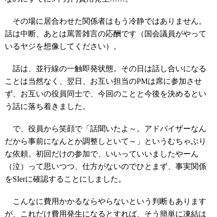
その場に居合わせた関係者はもう冷静ではありません。
話は中断、あとは罵詈雑言の応酬です（国会議員がやって
いるヤジを想像してください）。
話は、並行線の一触即発状態。その日は話し合いになる
ことは当然なく、翌日、お互い担当のPMは席に参加させ
ず、お互いの役員同士で、今回のことと今後を決めるとい
う話に落ち着きました。
で、役員から笑顔で「話聞いたよ～。アドバイザーなん
だから事前になんとか調整しといて～」というむちゃぶり
な依頼。初回だけの参加で、いいっていいましたやーん
（泣）って思いつつ、仕方がないのでひとまず、事実関係
をSIerに確認することにしました。
こんなに費用かかるならやらないという判断もあります
が、これだけ費用発生になるとすれば、そう簡単に凍結は