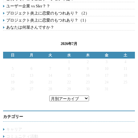
ユーザー企業 vs SIer？？
プロジェクト炎上に恋愛のもつれあり？ （2）
プロジェクト炎上に恋愛のもつれあり？（1）
あなたは何屋さんですか？
2026年7月
日
月
火
水
木
金
土
1
2
3
4
5
6
7
8
9
10
11
12
13
14
15
16
17
18
19
20
21
22
23
24
25
26
27
28
29
30
31
カテゴリー
キャリア
コミュニティ活動