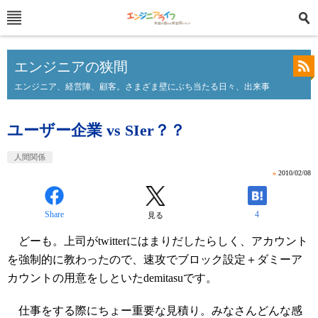
エンジニアの狭間
エンジニア、経営陣、顧客。さまざま壁にぶち当たる日々、出来事
ユーザー企業 vs SIer？？
人間関係
»
2010/02/08
Share
4
見る
どーも。上司がtwitterにはまりだしたらしく、アカウント
を強制的に教わったので、速攻でブロック設定＋ダミーア
カウントの用意をしといたdemitasuです。
仕事をする際にちょー重要な見積り。みなさんどんな感