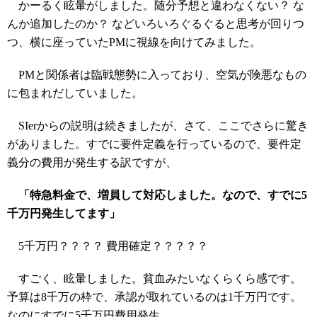
かーるく眩暈がしました。随分予想と違わなくない？ な
んか追加したのか？ などいろいろぐるぐると思考が回りつ
つ、横に座っていたPMに視線を向けてみました。
PMと関係者は臨戦態勢に入っており、空気が険悪なもの
に包まれだしていました。
SIerからの説明は続きましたが、さて、ここでさらに驚き
がありました。すでに要件定義を行っているので、要件定
義分の費用が発生する訳ですが、
「特急料金で、増員して対応しました。なので、すでに5
千万円発生してます」
5千万円？？？？ 費用確定？？？？？
すごく、眩暈しました。貧血みたいなくらくら感です。
予算は8千万の枠で、承認が取れているのは1千万円です。
なのにすでに5千万円費用発生……。