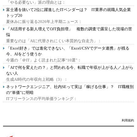
「やる必要ない」派の理由とは：
富士通を抜いて2位に躍進したITベンダーは？ IT業界の就職人気企業
トップ20
夏休みに振り返る2026年上半期ニュース：
「AI活用する新人増えてOJT負担増」 複数の調査で露呈した現場の苦
悩
重要なのは「AIに代替されにくい本質的な自走力」：
「Excel好き」では進化できない、「Excel/CSVでデータ連携」が残る
今、AIをどう使うか
今週の「＠IT」よく読まれた記事“10選”：
「AIで何を変えたの？」と問われる今、転職で年収が上がる人／上がら
ない人
生成AI時代の年収向上戦略（3）：
ネットワークエンジニア、社内SEって実は「稼げる仕事」？ IT職種別
の“単価”に明暗
ITフリーランスの平均単価ランキング：
利用規約