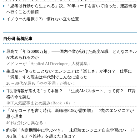
「思考は行動から生まれる」説。20年コードを書いて悟った、建設現場
へ行くことの価値
イノウーの選択 (12) 慣れない立ち位置
自分研 新着記事
最高で「年収6000万超」――国内企業が設けた高度AI職 どんなスキル
が求められるのか
メドレーが「Applied AI Developer」人材募集：
生成AIを“使ったことない”エンジニアは「楽しさ」が半分？ 仕事に
「満足」する理由は年代別でこんなに違った
20～30代が最も「やや不満」が多い：
“応用情報が消える”って本当？ 「生成AIパスポート」って何？ IT資
格の今を読む
＠IT人気記事まとめ読みeBook（6）：
「AIがコードを書く時代、新職種FDEが需要増」 7割のエンジニアが
思う理由
40代だけ少し異なる：
約8割「内定期間中に学ぶべき」 未経験エンジニア自主学習のハード
ル2位「モチベ維持」を超えた1位は？