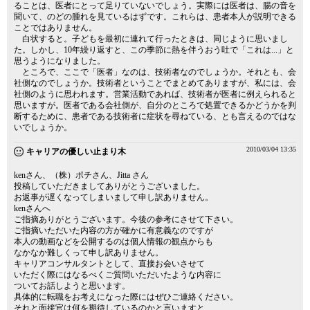
ることは、医者にとって足りていないでしょう。実際には医者は、腸の音を
聞いて、のどの腫れを見ているはずです。これらは、患者本人が説明できる
ことではありません。
白状すると。子どもを最初に連れて行ったときは、同じように思いまし
た。しかし、10年繰り返すと、この季節に熱を伴うおう吐で「これは...」と
思うようになりました。
ところで、ここで「医者」なのは、技術者なのでしょうか。それとも、会
社側なのでしょうか。技術者ということでまとめてありますが、私には、会
社側のように思われます。営業活動であれば、技術者が医者に例えられると
思いますが。医者である会社側が、自分のところで処置できるかどうかを判
断するために、患者である技術者に症状を尋ねている、とも言えるのではな
いでしょうか。
2010/03/04 13:35
キャリアの優しい止まり木
kenさん、（株）ポチさん、Jitta さん
投稿していただきましてありがとうございました。
お返事が遅くなってしまいまして申し訳ありません。
kenさんへ
ご指摘ありがとうございます。今後の参考にさせて下さい。
ご指摘いただいた内容の方が確かに有意義なのですが
本人の動画などを公開するのは個人情報の観点からも
なかなか難しくって申し訳ありません。
キャリアコンサルタントとして、直接お会いさせて
いただく際にはなるべくご質問いただいたような内容に
ついてお話しようと思います。
具体的に転職をお考えになった際にはぜひご連絡ください。
それと面接官は何を期待しているのかと言いますと