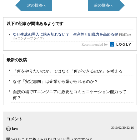
次の投稿へ
前の投稿へ
以下の記事が関連あるようです
なぜ生成AI導入に踏み切れない？ 生産性と組織力を高める鍵
PR(ITme
dia エンタープライズ)
Recommended by
最新の投稿
「何をやりたいのか」ではなく「何ができるのか」を考える
なぜ「安定志向」は企業から嫌がられるのか？
面接の場でITエンジニアに必要なコミュニケーション能力って
何？
コメント
2010/02/20 22:16
ken
聞かれたことに答えられればいいと思うのですが？