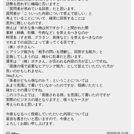
語弊を恐れずに極端に言いますと
「質問者が求めている回答」だと思います。
質問者が「こういった内容について答えて欲しい」と
考えていることについて、確実に回答することは
意外に難しいものです。
例えば「好きな食べ物は何ですか？」と聞かれた際
素材（林檎、牡蠣、牛肉など）を答えるべきなのか
料理名（すき焼、グラタン、刺身など）を答えるべきなのか
それまでの会話によって違ってくる筈です。
（株）ポチさんへ
ヒアリング能力を「相手の問いを理解し、回答する能力」と
定義してしまうのは、確かに乱暴だと思います。
通常は「（株）ポチさん」が言われる内容の方が正しいですね。
「面接の場で必要なヒアリング能力」として捉えていただいた方が
良いのかもしれません。
Jittaさんへ
「医者がどちら側なのか？」ということについては
あまり意識して書いていなかったのですが、指摘いただくと
確かにその通りですね。
このコラム上では、「面接される側」を意識して書いたのですが
実際のビジネスの場となりますと、様々なケースが
考えられると思います。
今後もなるべく投稿していただいた内容については
返信を書きたいと思いますので、今後とも
よろしくお願い申し上げます。
2010/03/26 15:39