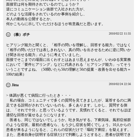
面接官は何を期待されているのでしょうか？
逆にコミュニケーション抜群で入社された方が、
どのような活躍をされているのか事例を紹介し、
本人の動画を公開するとか、
何かこちらに示していただけるほうが有意義だと思います。
2010/02/22 11:55
（株）ポチ
ヒアリング能力と聞くと、「相手の問いを理解し、回答する能力」ではなく
「相手の問いだけでは表しきれない、真の問いを出させるために逆に問いか
け聞き出せる能力」のように考えていました。
面接でそこまでの場面に出くわすとはあまり思えませんが、いわゆる実業務
において「要件ヒアリング」などに代表される「ヒアリング能力」ってそう
いうことですよね。（50聞いたら50の理解と50の提案・改善を出せる能力＝
100の結果）
2010/02/24 22:56
Jitta
> 体調が悪くて病院に行ったとき・・・
私の場合、コミュニティで多くの質問を見てきましたが、返答するのに満
足できる説明がされていないものも、多くあります。しかし、質問する側
は、「それで十分」と思っているようです。見慣れてくると、それでもほぼ
適切な回答が返せるようになります。
医者も、同じではないでしょうか。吐き気がする。下痢気味。風邪症候群
のような症状。最初の患者なら、もう少し症状を聞くでしょう。10人からの
患者が来るようになると、これらの症状だけで「嘔吐下痢症」を疑えます。
また、患者自身が説明する症状だけで判断しようとすると、患者が説明でき