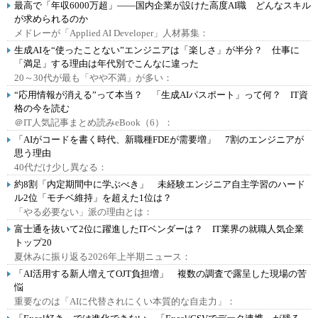
最高で「年収6000万超」――国内企業が設けた高度AI職 どんなスキル
が求められるのか
メドレーが「Applied AI Developer」人材募集：
生成AIを“使ったことない”エンジニアは「楽しさ」が半分？ 仕事に
「満足」する理由は年代別でこんなに違った
20～30代が最も「やや不満」が多い：
“応用情報が消える”って本当？ 「生成AIパスポート」って何？ IT資
格の今を読む
＠IT人気記事まとめ読みeBook（6）：
「AIがコードを書く時代、新職種FDEが需要増」 7割のエンジニアが
思う理由
40代だけ少し異なる：
約8割「内定期間中に学ぶべき」 未経験エンジニア自主学習のハード
ル2位「モチベ維持」を超えた1位は？
「やる必要ない」派の理由とは：
富士通を抜いて2位に躍進したITベンダーは？ IT業界の就職人気企業
トップ20
夏休みに振り返る2026年上半期ニュース：
「AI活用する新人増えてOJT負担増」 複数の調査で露呈した現場の苦
悩
重要なのは「AIに代替されにくい本質的な自走力」：