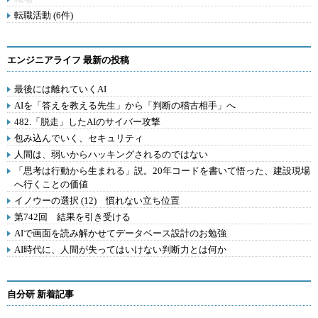
転職活動 (6件)
エンジニアライフ 最新の投稿
最後には離れていくAI
AIを「答えを教える先生」から「判断の稽古相手」へ
482.「脱走」したAIのサイバー攻撃
包み込んでいく、セキュリティ
人間は、弱いからハッキングされるのではない
「思考は行動から生まれる」説。20年コードを書いて悟った、建設現場
へ行くことの価値
イノウーの選択 (12) 慣れない立ち位置
第742回 結果を引き受ける
AIで画面を読み解かせてデータベース設計のお勉強
AI時代に、人間が失ってはいけない判断力とは何か
自分研 新着記事