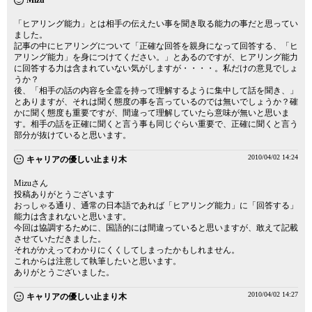
Mizu
「ヒアリング能力」とは相手の伝えたい事を聞き取る能力の事だと思ってい
ました。
記事の中にヒアリングについて「正確な回答を親身になって回答する、「ヒ
アリング能力」を身につけてください。」とあるのですが、ヒアリング能力
に回答する力は含まれていない気がしますが・・・・。私だけの意見でしょ
うか？
後、「相手の話の内容を全霊を持って理解するように集中して話を聞き、」
とありますが、それは聞く態度の事を言っているのでは無いでしょうか？確
かに聞く態度も重要ですが、間違って理解していたら意味が無いと思いま
す。相手の話を正確に聞くと言う事も同じぐらい重要で、正確に聞くと言う
部分が抜けていると思います。
2010/04/02 14:24
キャリアの優しい止まり木
Mizuさん
投稿ありがとうございます
おっしゃる通り、通常の日本語であれば「ヒアリング能力」に「回答する」
能力は含まれないと思います。
今回は協調するために、国語的には間違っていると思いますが、敢えて記載
させていただきました。
それがかえってわかりにくくしてしまったかもしれません。
これからは注意して執筆したいと思います。
ありがとうございました。
2010/04/02 14:27
キャリアの優しい止まり木