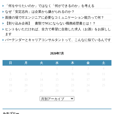
「何をやりたいのか」ではなく「何ができるのか」を考える
なぜ「安定志向」は企業から嫌がられるのか？
面接の場でITエンジニアに必要なコミュニケーション能力って何？
【割り込み企画】 書類でNGにならない職務経歴書とは！？
ヒントをいただければ、全力で希望に合致した求人（お酒）をお探しし
ます
バーテンダーとキャリアコンサルタントって、こんなに似ているんです
2026年7月
日
月
火
水
木
金
土
1
2
3
4
5
6
7
8
9
10
11
12
13
14
15
16
17
18
19
20
21
22
23
24
25
26
27
28
29
30
31
カテゴリー