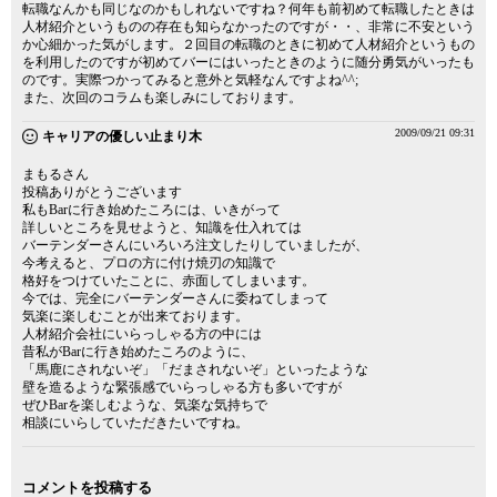
転職なんかも同じなのかもしれないですね？何年も前初めて転職したときは
人材紹介というものの存在も知らなかったのですが・・、非常に不安という
か心細かった気がします。２回目の転職のときに初めて人材紹介というもの
を利用したのですが初めてバーにはいったときのように随分勇気がいったも
のです。実際つかってみると意外と気軽なんですよね^^;
また、次回のコラムも楽しみにしております。
2009/09/21 09:31
キャリアの優しい止まり木
まもるさん
投稿ありがとうございます
私もBarに行き始めたころには、いきがって
詳しいところを見せようと、知識を仕入れては
バーテンダーさんにいろいろ注文したりしていましたが、
今考えると、プロの方に付け焼刃の知識で
格好をつけていたことに、赤面してしまいます。
今では、完全にバーテンダーさんに委ねてしまって
気楽に楽しむことが出来ております。
人材紹介会社にいらっしゃる方の中には
昔私がBarに行き始めたころのように、
「馬鹿にされないぞ」「だまされないぞ」といったような
壁を造るような緊張感でいらっしゃる方も多いですが
ぜひBarを楽しむような、気楽な気持ちで
相談にいらしていただきたいですね。
コメントを投稿する