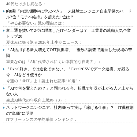
40代だけ少し異なる：
約8割「内定期間中に学ぶべき」 未経験エンジニア自主学習のハード
ル2位「モチベ維持」を超えた1位は？
「やる必要ない」派の理由とは：
富士通を抜いて2位に躍進したITベンダーは？ IT業界の就職人気企業
トップ20
夏休みに振り返る2026年上半期ニュース：
「AI活用する新人増えてOJT負担増」 複数の調査で露呈した現場の苦
悩
重要なのは「AIに代替されにくい本質的な自走力」：
「Excel好き」では進化できない、「Excel/CSVでデータ連携」が残る
今、AIをどう使うか
今週の「＠IT」よく読まれた記事“10選”：
「AIで何を変えたの？」と問われる今、転職で年収が上がる人／上がら
ない人
生成AI時代の年収向上戦略（3）：
ネットワークエンジニア、社内SEって実は「稼げる仕事」？ IT職種別
の“単価”に明暗
ITフリーランスの平均単価ランキング：