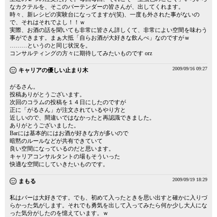
なカクテルを、そこのバーテンダーの皆さんが、出してくれます。
時々、新レシピの実験台になってますが(笑)、一度も外された事がないの
で、それはそれでよし！！ｗ
実際、お酒の話を聞いても非常に皆さん詳しくて、非常によい空間を味わう
事ができます。まぁ大抵「自らお酒が大好きな飲んべ」なのですがｗ
………というのと同じ状況を。
コンサルティングの方々に期待してみたいものです orz
2009/09/16 09:27
キャリアの優しい止まり木
がるさん。
投稿ありがとうございます。
次回のコラムの投稿を１４日にしたのですが
正に「がるさん」が注文されているやり方と
近しいので、間違いではなかったと再認識できました。
ありがとうございました。
Barには基本的にはお酒が好きな方が多いので
暗黙のルールなどが共有できていて
良い空間になっているのだと思います。
キャリアコンサルタントの場もそういった
快適な空間にしていきたいものです。
2009/09/19 18:29
まもる
私はバーは大好きです。でも、初めて入ったときを思い出すと確かに入りづ
らかった気がします。それでも勇気を出して入ってみたら何か少し大人にな
った気分がしたのを憶えています。ｗ