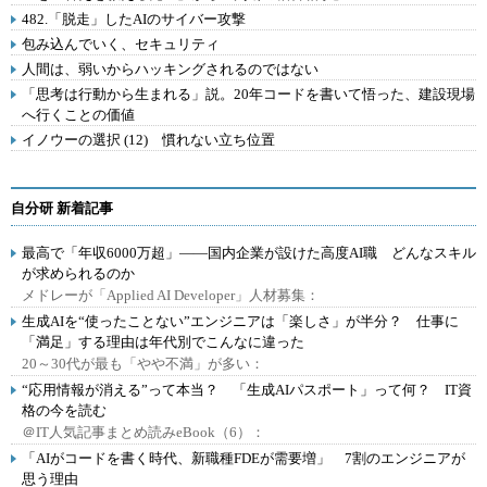
482.「脱走」したAIのサイバー攻撃
包み込んでいく、セキュリティ
人間は、弱いからハッキングされるのではない
「思考は行動から生まれる」説。20年コードを書いて悟った、建設現場
へ行くことの価値
イノウーの選択 (12) 慣れない立ち位置
自分研 新着記事
最高で「年収6000万超」――国内企業が設けた高度AI職 どんなスキル
が求められるのか
メドレーが「Applied AI Developer」人材募集：
生成AIを“使ったことない”エンジニアは「楽しさ」が半分？ 仕事に
「満足」する理由は年代別でこんなに違った
20～30代が最も「やや不満」が多い：
“応用情報が消える”って本当？ 「生成AIパスポート」って何？ IT資
格の今を読む
＠IT人気記事まとめ読みeBook（6）：
「AIがコードを書く時代、新職種FDEが需要増」 7割のエンジニアが
思う理由