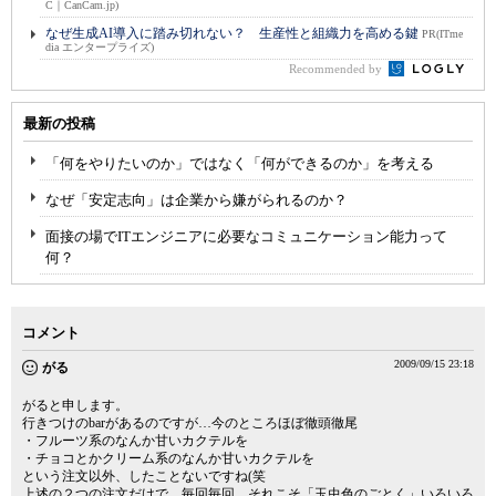
C｜CanCam.jp)
なぜ生成AI導入に踏み切れない？ 生産性と組織力を高める鍵
PR(ITme
dia エンタープライズ)
Recommended by
最新の投稿
「何をやりたいのか」ではなく「何ができるのか」を考える
なぜ「安定志向」は企業から嫌がられるのか？
面接の場でITエンジニアに必要なコミュニケーション能力って
何？
コメント
2009/09/15 23:18
がる
がると申します。
行きつけのbarがあるのですが…今のところほぼ徹頭徹尾
・フルーツ系のなんか甘いカクテルを
・チョコとかクリーム系のなんか甘いカクテルを
という注文以外、したことないですね(笑
上述の２つの注文だけで。毎回毎回、それこそ「玉虫色のごとく」いろいろ