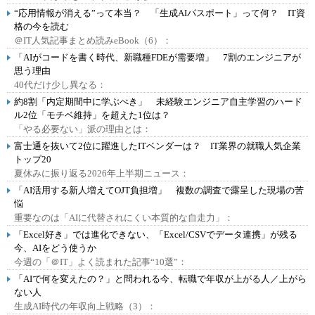
“応用情報が消える”って本当？ 「生成AIパスポート」って何？ IT資
格の今を読む
＠IT人気記事まとめ読みeBook（6）：
「AIがコードを書く時代、新職種FDEが需要増」 7割のエンジニアが
思う理由
40代だけ少し異なる：
約8割「内定期間中に学ぶべき」 未経験エンジニア自主学習のハード
ル2位「モチベ維持」を超えた1位は？
「やる必要ない」派の理由とは：
富士通を抜いて2位に躍進したITベンダーは？ IT業界の就職人気企業
トップ20
夏休みに振り返る2026年上半期ニュース：
「AI活用する新人増えてOJT負担増」 複数の調査で露呈した現場の苦
悩
重要なのは「AIに代替されにくい本質的な自走力」：
「Excel好き」では進化できない、「Excel/CSVでデータ連携」が残る
今、AIをどう使うか
今週の「＠IT」よく読まれた記事“10選”：
「AIで何を変えたの？」と問われる今、転職で年収が上がる人／上がら
ない人
生成AI時代の年収向上戦略（3）：