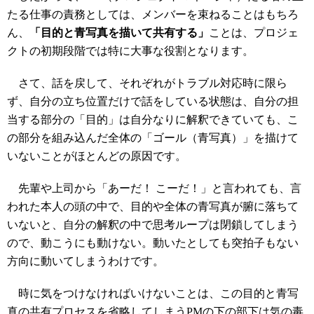
たる仕事の責務としては、メンバーを束ねることはもちろ
ん、
「目的と青写真を描いて共有する」
ことは、プロジェ
クトの初期段階では特に大事な役割となります。
さて、話を戻して、それぞれがトラブル対応時に限ら
ず、自分の立ち位置だけで話をしている状態は、自分の担
当する部分の「目的」は自分なりに解釈できていても、こ
の部分を組み込んだ全体の「ゴール（青写真）」を描けて
いないことがほとんどの原因です。
先輩や上司から「あーだ！ こーだ！」と言われても、言
われた本人の頭の中で、目的や全体の青写真が腑に落ちて
いないと、自分の解釈の中で思考ループは閉鎖してしまう
ので、動こうにも動けない。動いたとしても突拍子もない
方向に動いてしまうわけです。
時に気をつけなければいけないことは、この目的と青写
真の共有プロセスを省略してしまうPMの下の部下は気の毒