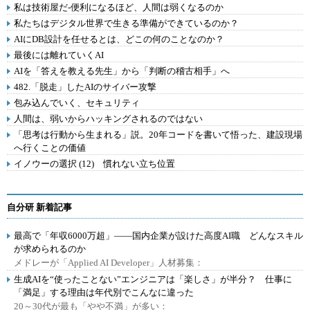
私は技術屋だ-便利になるほど、人間は弱くなるのか
私たちはデジタル世界で生きる準備ができているのか？
AIにDB設計を任せるとは、どこの何のことなのか？
最後には離れていくAI
AIを「答えを教える先生」から「判断の稽古相手」へ
482.「脱走」したAIのサイバー攻撃
包み込んでいく、セキュリティ
人間は、弱いからハッキングされるのではない
「思考は行動から生まれる」説。20年コードを書いて悟った、建設現場
へ行くことの価値
イノウーの選択 (12) 慣れない立ち位置
自分研 新着記事
最高で「年収6000万超」――国内企業が設けた高度AI職 どんなスキル
が求められるのか
メドレーが「Applied AI Developer」人材募集：
生成AIを“使ったことない”エンジニアは「楽しさ」が半分？ 仕事に
「満足」する理由は年代別でこんなに違った
20～30代が最も「やや不満」が多い：