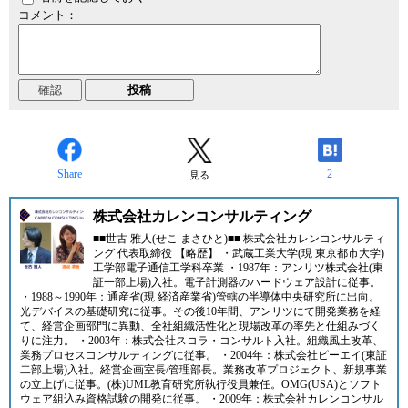
コメント：
Share
2
見る
株式会社カレンコンサルティング
■■世古 雅人(せこ まさひと)■■ 株式会社カレンコンサルティ
ング 代表取締役 【略歴】 ・武蔵工業大学(現 東京都市大学)
工学部電子通信工学科卒業 ・1987年：アンリツ株式会社(東
証一部上場)入社。電子計測器のハードウェア設計に従事。
・1988～1990年：通産省(現 経済産業省)管轄の半導体中央研究所に出向。
光デバイスの基礎研究に従事。その後10年間、アンリツにて開発業務を経
て、経営企画部門に異動、全社組織活性化と現場改革の率先と仕組みづく
りに注力。 ・2003年：株式会社スコラ・コンサルト入社。組織風土改革、
業務プロセスコンサルティングに従事。 ・2004年：株式会社ピーエイ(東証
二部上場)入社。経営企画室長/管理部長。業務改革プロジェクト、新規事業
の立上げに従事。(株)UML教育研究所執行役員兼任。OMG(USA)とソフト
ウェア組込み資格試験の開発に従事。 ・2009年：株式会社カレンコンサル