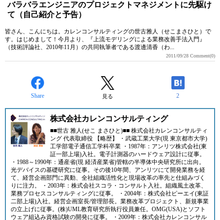
バラバラエンジニアのプロジェクトマネジメントに先駆け
て（自己紹介と予告）
皆さん、こんにちは。カレンコンサルティングの世古雅人（せこまさひと）で
す。はじめまして！今月より、『上流モデリングによる業務改善手法入門』
（技術評論社、2010年11月）の共同執筆者である渡邊清香（わ...
2011/09/28
Comment(0)
Share
2
見る
株式会社カレンコンサルティング
■■世古 雅人(せこ まさひと)■■ 株式会社カレンコンサルティ
ング 代表取締役 【略歴】 ・武蔵工業大学(現 東京都市大学)
工学部電子通信工学科卒業 ・1987年：アンリツ株式会社(東
証一部上場)入社。電子計測器のハードウェア設計に従事。
・1988～1990年：通産省(現 経済産業省)管轄の半導体中央研究所に出向。
光デバイスの基礎研究に従事。その後10年間、アンリツにて開発業務を経
て、経営企画部門に異動、全社組織活性化と現場改革の率先と仕組みづく
りに注力。 ・2003年：株式会社スコラ・コンサルト入社。組織風土改革、
業務プロセスコンサルティングに従事。 ・2004年：株式会社ピーエイ(東証
二部上場)入社。経営企画室長/管理部長。業務改革プロジェクト、新規事業
の立上げに従事。(株)UML教育研究所執行役員兼任。OMG(USA)とソフト
ウェア組込み資格試験の開発に従事。 ・2009年：株式会社カレンコンサル