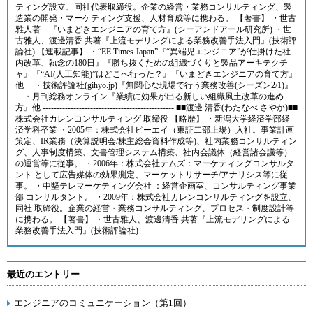
ティング設立、同社代表取締役。企業の経営・業務コンサルティング、製
造業の開発・マーケティング支援、人材育成等に携わる。 【著書】 ・世古
雅人著 『いまどきエンジニアの育て方』(シーアンドアール研究所) ・世
古雅人、渡邊清香 共著『上流モデリングによる業務改善手法入門』(技術評
論社) 【連載記事】 ・“EE Times Japan”『“異端児エンジニア”が仕掛けた社
内改革、執念の180日』『勝ち抜くための組織づくりと製品アーキテクチ
ャ』『“AI(人工知能)”はどこへ行った？』『いまどきエンジニアの育て方』
他 ・技術評論社(gihyo.jp)『無関心な現場で行う業務改善(シーズン2/1)』
・月刊総務オンライン『業績に効果が出る新しい組織風土改革の進め
方』他 ----------------------------------------------- ■■渡邊 清香(わたなべ さやか)■■
株式会社カレンコンサルティング 取締役 【略歴】 ・新潟大学経済学部経
済学科卒業 ・2005年：株式会社ピーエイ（東証二部上場）入社。事業計画
策定、IR業務（決算説明会/株主総会資料作成等)、社内業務コンサルティン
グ、人事制度構築、文書管理システム構築、社内会議体（経営諸会議等）
の運営等に従事。 ・2006年：株式会社テムズ：マーケティングコンサルタ
ント として広告媒体の効果測定、マーケットリサーチ/アナリシス等に従
事。 ・中堅テレマーケティング会社 ：経営企画室、コンサルティング事業
部 コンサルタント。 ・2009年：株式会社カレンコンサルティングを設立、
同社 取締役。企業の経営・業務コンサルティング、プロセス・制度設計等
に携わる。 【著書】 ・世古雅人、渡邊清香 共著『上流モデリングによる
業務改善手法入門』(技術評論社)
最近のエントリー
エンジニアのコミュニケーション（第1回）