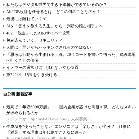
私たちはデジタル世界で生きる準備ができているのか？
AIにDB設計を任せるとは、どこの何のことなのか？
最後には離れていくAI
AIを「答えを教える先生」から「判断の稽古相手」へ
482.「脱走」したAIのサイバー攻撃
包み込んでいく、セキュリティ
人間は、弱いからハッキングされるのではない
「思考は行動から生まれる」説。20年コードを書いて悟った、建設現場
へ行くことの価値
イノウーの選択 (12) 慣れない立ち位置
第742回 結果を引き受ける
自分研 新着記事
最高で「年収6000万超」――国内企業が設けた高度AI職 どんなスキル
が求められるのか
メドレーが「Applied AI Developer」人材募集：
生成AIを“使ったことない”エンジニアは「楽しさ」が半分？ 仕事に
「満足」する理由は年代別でこんなに違った
20～30代が最も「やや不満」が多い：