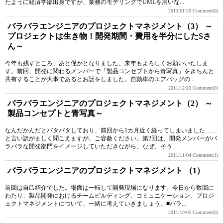
たように経済学部出身ですが、業務のモデリングでUMLを用いな...
2012/01/20
Comment(0)
バラバラエンジニアのプロジェクトマネジメント（3） ～
プロジェクトは生き物！開発期間・費用を半分にしたSさ
ん～
今年も残すところ、あと僅かとなりました。来年もよろしくお願いいたしま
す。前回、開発に関わるメンバーで「製品コンセプトから青写真」をきちんと
共有することが大事であるとお話をしました。自動車のエアバッグの...
2011/12/26
Comment(0)
バラバラエンジニアのプロジェクトマネジメント（2） ～
製品コンセプトと青写真～
なんだかんだとバタバタしており、前回から1カ月近く経ってしまいました……
と言い訳がましく聞こえますが、ご容赦ください。第2回は、開発メンバーがバ
ラバラな開発部門をイメージしていただきながら、なぜ、そう...
2011/11/04
Comment(1)
バラバラエンジニアのプロジェクトマネジメント （1）
前回は自己紹介でした。場面は一転して開発現場になります。今日から数回に
わたり、製品開発におけるチームビルディング、コミュニケーション、プロジ
ェクトマネジメントについて、一緒に考えていきましょう。■バラ...
2011/10/05
Comment(0)