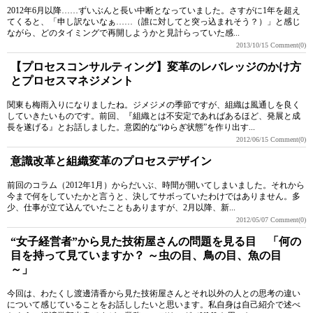
2012年6月以降……ずいぶんと長い中断となっていました。さすがに1年を超え
てくると、「申し訳ないなぁ……（誰に対してと突っ込まれそう？）」と感じ
ながら、どのタイミングで再開しようかと見計らっていた感...
2013/10/15
Comment(0)
【プロセスコンサルティング】変革のレバレッジのかけ方
とプロセスマネジメント
関東も梅雨入りになりましたね。ジメジメの季節ですが、組織は風通しを良く
していきたいものです。前回、『組織とは不安定であればあるほど、発展と成
長を遂げる』とお話しました。意図的な“ゆらぎ状態”を作り出す...
2012/06/15
Comment(0)
意識改革と組織変革のプロセスデザイン
前回のコラム（2012年1月）からだいぶ、時間が開いてしまいました。それから
今まで何をしていたかと言うと、決してサボっていたわけではありません。多
少、仕事が立て込んでいたこともありますが、2月以降、新...
2012/05/07
Comment(0)
“女子経営者”から見た技術屋さんの問題を見る目 「何の
目を持って見ていますか？ ～虫の目、鳥の目、魚の目
～」
今回は、わたくし渡邊清香から見た技術屋さんとそれ以外の人との思考の違い
について感じていることをお話ししたいと思います。私自身は自己紹介で述べ