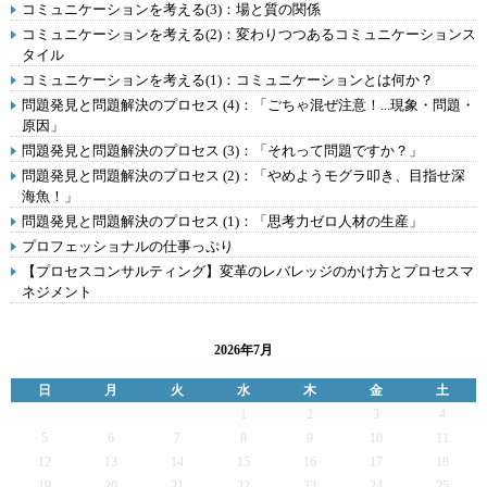
コミュニケーションを考える(3)：場と質の関係
コミュニケーションを考える(2)：変わりつつあるコミュニケーションス
タイル
コミュニケーションを考える(1)：コミュニケーションとは何か？
問題発見と問題解決のプロセス (4)：「ごちゃ混ぜ注意！...現象・問題・
原因」
問題発見と問題解決のプロセス (3)：「それって問題ですか？」
問題発見と問題解決のプロセス (2)：「やめようモグラ叩き、目指せ深
海魚！」
問題発見と問題解決のプロセス (1)：「思考力ゼロ人材の生産」
プロフェッショナルの仕事っぷり
【プロセスコンサルティング】変革のレバレッジのかけ方とプロセスマ
ネジメント
2026年7月
日
月
火
水
木
金
土
1
2
3
4
5
6
7
8
9
10
11
12
13
14
15
16
17
18
19
20
21
22
23
24
25