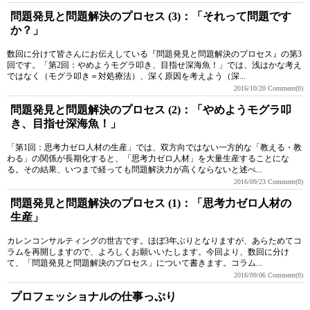
問題発見と問題解決のプロセス (3)：「それって問題です
か？」
数回に分けて皆さんにお伝えしている『問題発見と問題解決のプロセス』の第3
回です。「第2回：やめようモグラ叩き、目指せ深海魚！」では、浅はかな考え
ではなく（モグラ叩き＝対処療法）、深く原因を考えよう（深...
2016/10/20
Comment(0)
問題発見と問題解決のプロセス (2)：「やめようモグラ叩
き、目指せ深海魚！」
「第1回：思考力ゼロ人材の生産」では、双方向ではない一方的な「教える・教
わる」の関係が長期化すると、「思考力ゼロ人材」を大量生産することにな
る。その結果、いつまで経っても問題解決力が高くならないと述べ...
2016/09/23
Comment(0)
問題発見と問題解決のプロセス (1)：「思考力ゼロ人材の
生産」
カレンコンサルティングの世古です。ほぼ3年ぶりとなりますが、あらためてコ
ラムを再開しますので、よろしくお願いいたします。今回より、数回に分け
て、「問題発見と問題解決のプロセス」について書きます。コラム...
2016/09/06
Comment(0)
プロフェッショナルの仕事っぷり