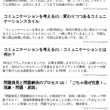
と組織特性の関係についてお話します。さらに「場」について少しアカデミッ
クな見地から、お伝えします。いつまでも結論が出ない会議にイ...
2019/12/24
Comment(0)
コミュニケーションを考える(2)：変わりつつあるコミュニ
ケーションスタイル
『コミュニケーションを考える』の第2回目は、時代の変化と共に変わりつつあ
るコミュニケーションスタイルについて、一緒に考えていきましょう。可能な
限り図は綺麗に作成しています。今回は文章も長いです。決して...
2019/11/28
Comment(0)
コミュニケーションを考える(1)：コミュニケーションとは
何か？
3年ほどブランクがありましたが、記事を再開しますのでよろしくお願いいたし
ます。当社がコンサルティング支援をするクライアントの事例、セミナーや研
修で挙げられる課題等から材料（ネタ）を3年間、じっくりと温...
2019/11/13
Comment(0)
問題発見と問題解決のプロセス (4)：「ごちゃ混ぜ注意！...
現象・問題・原因」
『問題発見と問題解決のプロセス』の第4回です。前回（第3回）「それって問
題ですか？」、現場系業務改善で見られることの多いアホコン（アホなコンサ
ルタント）に登場いただき、問題ではないことに対し、解決策を...
2016/11/21
Comment(0)