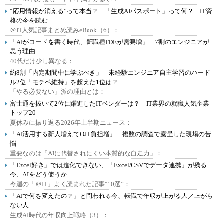
“応用情報が消える”って本当？ 「生成AIパスポート」って何？ IT資
格の今を読む
＠IT人気記事まとめ読みeBook（6）：
「AIがコードを書く時代、新職種FDEが需要増」 7割のエンジニアが
思う理由
40代だけ少し異なる：
約8割「内定期間中に学ぶべき」 未経験エンジニア自主学習のハード
ル2位「モチベ維持」を超えた1位は？
「やる必要ない」派の理由とは：
富士通を抜いて2位に躍進したITベンダーは？ IT業界の就職人気企業
トップ20
夏休みに振り返る2026年上半期ニュース：
「AI活用する新人増えてOJT負担増」 複数の調査で露呈した現場の苦
悩
重要なのは「AIに代替されにくい本質的な自走力」：
「Excel好き」では進化できない、「Excel/CSVでデータ連携」が残る
今、AIをどう使うか
今週の「＠IT」よく読まれた記事“10選”：
「AIで何を変えたの？」と問われる今、転職で年収が上がる人／上がら
ない人
生成AI時代の年収向上戦略（3）：