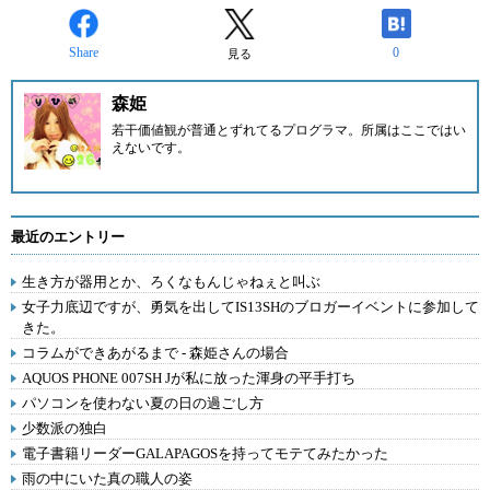
Share
0
見る
森姫
若干価値観が普通とずれてるプログラマ。所属はここではい
えないです。
最近のエントリー
生き方が器用とか、ろくなもんじゃねぇと叫ぶ
女子力底辺ですが、勇気を出してIS13SHのブロガーイベントに参加して
きた。
コラムができあがるまで - 森姫さんの場合
AQUOS PHONE 007SH Jが私に放った渾身の平手打ち
パソコンを使わない夏の日の過ごし方
少数派の独白
電子書籍リーダーGALAPAGOSを持ってモテてみたかった
雨の中にいた真の職人の姿