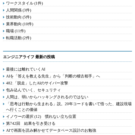
ワークスタイル (1件)
人間関係 (3件)
技術動向 (5件)
業界動向 (10件)
職場 (11件)
転職活動 (2件)
エンジニアライフ 最新の投稿
最後には離れていくAI
AIを「答えを教える先生」から「判断の稽古相手」へ
482.「脱走」したAIのサイバー攻撃
包み込んでいく、セキュリティ
人間は、弱いからハッキングされるのではない
「思考は行動から生まれる」説。20年コードを書いて悟った、建設現場
へ行くことの価値
イノウーの選択 (12) 慣れない立ち位置
第742回 結果を引き受ける
AIで画面を読み解かせてデータベース設計のお勉強