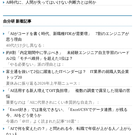
AI時代に、人間が失ってはいけない判断力とは何か
自分研 新着記事
「AIがコードを書く時代、新職種FDEが需要増」 7割のエンジニアが
思う理由
40代だけ少し異なる：
約8割「内定期間中に学ぶべき」 未経験エンジニア自主学習のハード
ル2位「モチベ維持」を超えた1位は？
「やる必要ない」派の理由とは：
富士通を抜いて2位に躍進したITベンダーは？ IT業界の就職人気企業
トップ20
夏休みに振り返る2026年上半期ニュース：
「AI活用する新人増えてOJT負担増」 複数の調査で露呈した現場の苦
悩
重要なのは「AIに代替されにくい本質的な自走力」：
「Excel好き」では進化できない、「Excel/CSVでデータ連携」が残る
今、AIをどう使うか
今週の「＠IT」よく読まれた記事“10選”：
「AIで何を変えたの？」と問われる今、転職で年収が上がる人／上がら
ない人