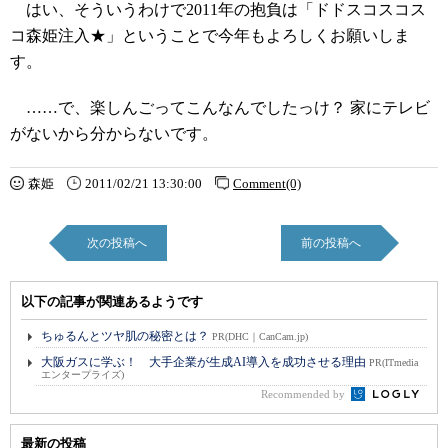
はい、そういうわけで2011年の抱負は「ドドスコスコス
コ森姫注入★」ということで今年もよろしくお願いしま
す。
……で、楽しんごってこんなんでしたっけ？ 家にテレビ
がないから分からないです。
森姫
2011/02/21 13:30:00
Comment(0)
次の投稿へ
前の投稿へ
以下の記事が関連あるようです
ちゅるんとツヤ肌の秘密とは？
PR(DHC｜CanCam.jp)
大阪ガスに学ぶ！ 大手企業が生成AI導入を成功させる理由
PR(ITmedia
エンタープライズ)
Recommended by
最新の投稿