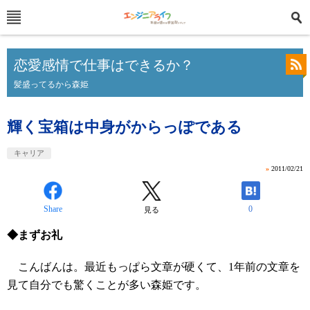
恋愛感情で仕事はできるか？
髪盛ってるから森姫
輝く宝箱は中身がからっぽである
キャリア
»
2011/02/21
Share
0
見る
◆まずお礼
こんばんは。最近もっぱら文章が硬くて、1年前の文章を
見て自分でも驚くことが多い森姫です。