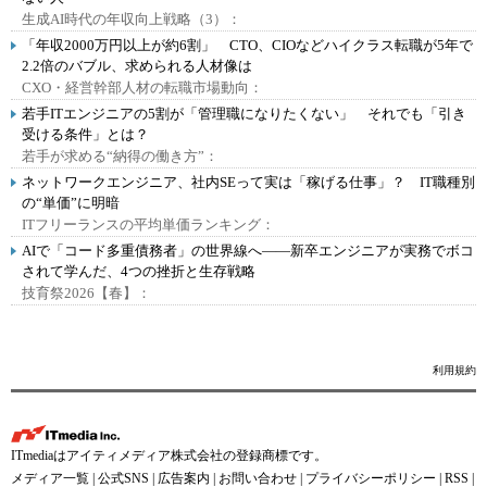
生成AI時代の年収向上戦略（3）：
「年収2000万円以上が約6割」 CTO、CIOなどハイクラス転職が5年で
2.2倍のバブル、求められる人材像は
CXO・経営幹部人材の転職市場動向：
若手ITエンジニアの5割が「管理職になりたくない」 それでも「引き
受ける条件」とは？
若手が求める“納得の働き方”：
ネットワークエンジニア、社内SEって実は「稼げる仕事」？ IT職種別
の“単価”に明暗
ITフリーランスの平均単価ランキング：
AIで「コード多重債務者」の世界線へ――新卒エンジニアが実務でボコ
されて学んだ、4つの挫折と生存戦略
技育祭2026【春】：
利用規約
ITmediaはアイティメディア株式会社の登録商標です。
メディア一覧
|
公式SNS
|
広告案内
|
お問い合わせ
|
プライバシーポリシー
|
RSS
|