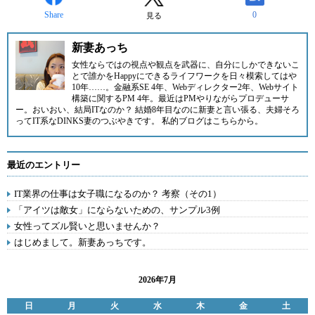
Share
0
見る
新妻あっち
女性ならではの視点や観点を武器に、自分にしかできないこ
とで誰かをHappyにできるライフワークを日々模索してはや
10年……。金融系SE 4年、Webディレクター2年、Webサイト
構築に関するPM 4年。最近はPMやりながらプロデューサ
ー。おいおい、結局ITなのか？ 結婚8年目なのに新妻と言い張る、夫婦そろ
ってIT系なDINKS妻のつぶやきです。 私的ブログは
こちら
から。
最近のエントリー
IT業界の仕事は女子職になるのか？ 考察（その1）
「アイツは敵女」にならないための、サンプル3例
女性ってズル賢いと思いませんか？
はじめまして。新妻あっちです。
2026年7月
日
月
火
水
木
金
土