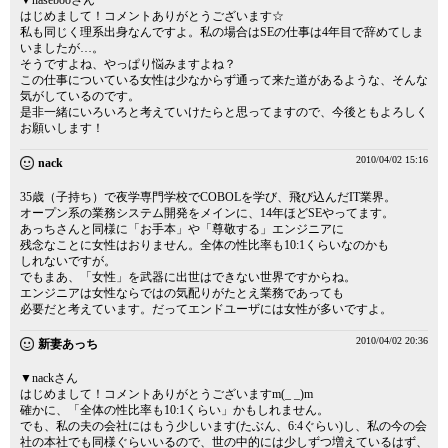
▼hasebooさん
はじめまして！コメントありがとうございます☆
私も同じく理系出身なんですよ。私の場合はSEの仕事は4年目で辞めてしま
いましたが…。
そうですよね、やっぱり悩みますよね？
この仕事についている女性は少なからず通って来た道があるような、そんな
気がしているのです。
是非一緒にいろいろと考えていけたらと思ってますので、今後ともよろしく
お願いします！
2010/04/02 15:16
nack
35歳（子持ち）で夜学専門学校でCOBOLを学び、飛び込んだIT業界。
オープン系の業務システム開発をメインに、14年ほどSEやってます。
あっちさんと同様に「お手本」や「尊敬する」エンジニアに
残念なことに女性はおりません。全体の性比率も10:1くらいなのかも
しれないですが。
でもまあ、「女性」を武器に出世はできない世界ですからね。
エンジニアは女性ならではの気配りがたとえ業務であっても
必要だと考えています。だってエンドユーザには女性が多いですよ。
2010/04/02 20:36
新妻あっち
▼nackさん
はじめまして！コメントありがとうございますm(_ _)m
確かに、「全体の性比率も10:1くらい」かもしれません。
でも、私の夫の会社にはもう少しいます(たぶん、6:4ぐらい)し、私の今の会
社の本社でも同様ぐらいいるので、世の中的には少しずつ増えているはず、