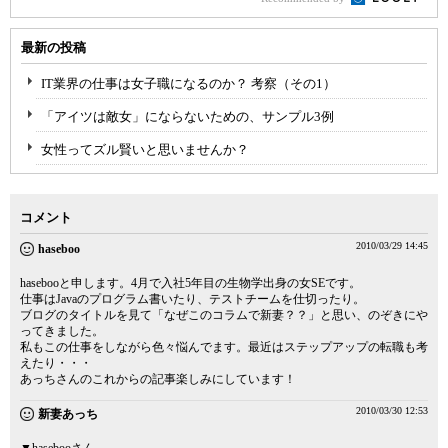
最新の投稿
IT業界の仕事は女子職になるのか？ 考察（その1）
「アイツは敵女」にならないための、サンプル3例
女性ってズル賢いと思いませんか？
コメント
2010/03/29 14:45
haseboo
hasebooと申します。4月で入社5年目の生物学出身の女SEです。
仕事はJavaのプログラム書いたり、テストチームを仕切ったり。
ブログのタイトルを見て「なぜこのコラムで新妻？？」と思い、のぞきにや
ってきました。
私もこの仕事をしながら色々悩んでます。最近はステップアップの転職も考
えたり・・・
あっちさんのこれからの記事楽しみにしています！
2010/03/30 12:53
新妻あっち