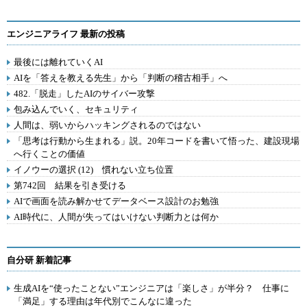
エンジニアライフ 最新の投稿
最後には離れていくAI
AIを「答えを教える先生」から「判断の稽古相手」へ
482.「脱走」したAIのサイバー攻撃
包み込んでいく、セキュリティ
人間は、弱いからハッキングされるのではない
「思考は行動から生まれる」説。20年コードを書いて悟った、建設現場
へ行くことの価値
イノウーの選択 (12) 慣れない立ち位置
第742回 結果を引き受ける
AIで画面を読み解かせてデータベース設計のお勉強
AI時代に、人間が失ってはいけない判断力とは何か
自分研 新着記事
生成AIを“使ったことない”エンジニアは「楽しさ」が半分？ 仕事に
「満足」する理由は年代別でこんなに違った