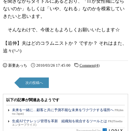
を聞きながらタイトルにあるとおり、「ITが女性職になら
ないのか」もしくは「いや、なれる」なのかを模索してい
きたいと思います。
そんなわけで、今後ともよろしくお願いいたします☆
【追伸】夫はどのコラムニストか？ ですか？ それはまた、
追々(^-^)
新妻あっち
2010/03/26 17:45:00
Comment(4)
次の投稿へ
以下の記事が関連あるようです
未来を一緒に…顧客と共に予測不能な未来をワクワクする場所へ
PR(den
tsu Japan)
生成AIでナレッジ管理を革新 組織知を統合するツールとは
PR(ITmedia
エンタープライズ)
Recommended by