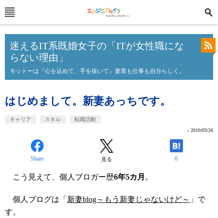
迷えるIT系既婚女子の「ITが女性職にな
らない理由」
モットーは『心を込めて、手を抜いて』妻業も仕事も自分らしく。
はじめまして。新妻あっちです。
キャリア
スキル
転職活動
»
2010/03/26
Share
0
見る
こう見えて、個人ブロガー歴
6年5カ月
。
個人ブログは「
新妻blog～もう新妻じゃないけど～
」で
す。