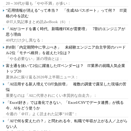
20～30代が最も「やや不満」が多い：
“応用情報が消える”って本当？ 「生成AIパスポート」って何？ IT資
格の今を読む
＠IT人気記事まとめ読みeBook（6）：
「AIがコードを書く時代、新職種FDEが需要増」 7割のエンジニアが
思う理由
40代だけ少し異なる：
約8割「内定期間中に学ぶべき」 未経験エンジニア自主学習のハード
ル2位「モチベ維持」を超えた1位は？
「やる必要ない」派の理由とは：
富士通を抜いて2位に躍進したITベンダーは？ IT業界の就職人気企業
トップ20
夏休みに振り返る2026年上半期ニュース：
「AI活用する新人増えてOJT負担増」 複数の調査で露呈した現場の苦
悩
重要なのは「AIに代替されにくい本質的な自走力」：
「Excel好き」では進化できない、「Excel/CSVでデータ連携」が残る
今、AIをどう使うか
今週の「＠IT」よく読まれた記事“10選”：
「AIで何を変えたの？」と問われる今、転職で年収が上がる人／上がら
ない人