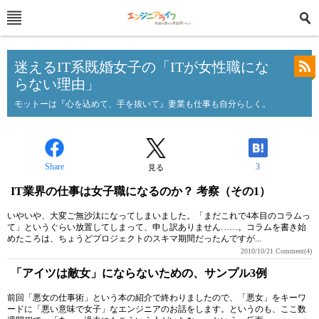
迷えるIT系既婚女子の「ITが女性職にな
らない理由」
モットーは『心を込めて、手を抜いて』妻業も仕事も自分らしく。
Share
3
見る
IT業界の仕事は女子職になるのか？ 考察（その1）
いやいや、大変ご無沙汰になってしまいました。「まだこれで4本目のコラムっ
て」というぐらい放置してしまって、申し訳ありません……。コラムを書き始
めたころは、ちょうどプロジェクトのスキマ期間だったんですが...
2010/10/21
Comment(4)
「アイツは敵女」にならないための、サンプル3例
前回「悪女の仕事術」という本の紹介で終わりましたので、「悪女」をキーワ
ードに「悪い意味で女子」なエンジニアのお話をします。というのも、ここ数