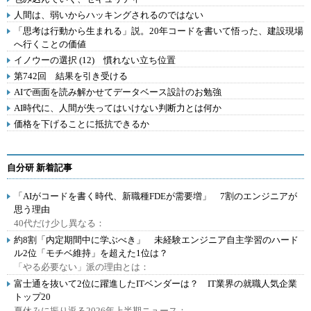
人間は、弱いからハッキングされるのではない
「思考は行動から生まれる」説。20年コードを書いて悟った、建設現場
へ行くことの価値
イノウーの選択 (12) 慣れない立ち位置
第742回 結果を引き受ける
AIで画面を読み解かせてデータベース設計のお勉強
AI時代に、人間が失ってはいけない判断力とは何か
価格を下げることに抵抗できるか
自分研 新着記事
「AIがコードを書く時代、新職種FDEが需要増」 7割のエンジニアが
思う理由
40代だけ少し異なる：
約8割「内定期間中に学ぶべき」 未経験エンジニア自主学習のハード
ル2位「モチベ維持」を超えた1位は？
「やる必要ない」派の理由とは：
富士通を抜いて2位に躍進したITベンダーは？ IT業界の就職人気企業
トップ20
夏休みに振り返る2026年上半期ニュース：