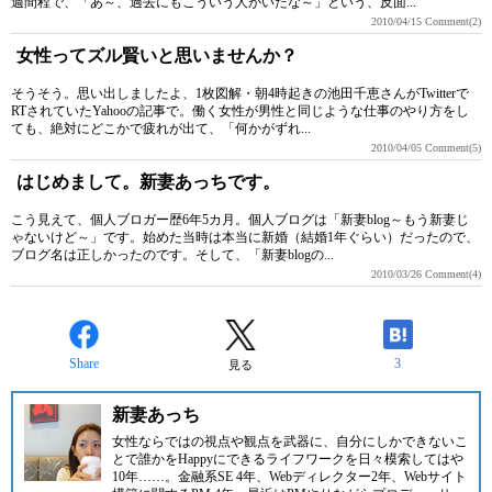
週間程で、「あ～、過去にもこういう人がいたな～」という、反面...
2010/04/15
Comment(2)
女性ってズル賢いと思いませんか？
そうそう。思い出しましたよ、1枚図解・朝4時起きの池田千恵さんがTwitterで
RTされていたYahooの記事で。働く女性が男性と同じような仕事のやり方をし
ても、絶対にどこかで疲れが出て、「何かがずれ...
2010/04/05
Comment(5)
はじめまして。新妻あっちです。
こう見えて、個人ブロガー歴6年5カ月。個人ブログは「新妻blog～もう新妻じ
ゃないけど～」です。始めた当時は本当に新婚（結婚1年ぐらい）だったので、
ブログ名は正しかったのです。そして、「新妻blogの...
2010/03/26
Comment(4)
Share
3
見る
新妻あっち
女性ならではの視点や観点を武器に、自分にしかできないこ
とで誰かをHappyにできるライフワークを日々模索してはや
10年……。金融系SE 4年、Webディレクター2年、Webサイト