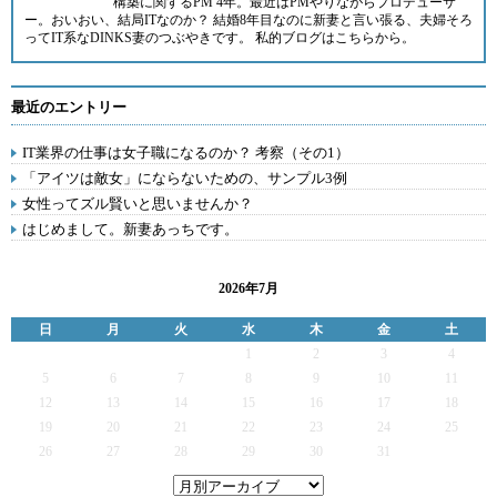
構築に関するPM 4年。最近はPMやりながらプロデューサ
ー。おいおい、結局ITなのか？ 結婚8年目なのに新妻と言い張る、夫婦そろ
ってIT系なDINKS妻のつぶやきです。 私的ブログは
こちら
から。
最近のエントリー
IT業界の仕事は女子職になるのか？ 考察（その1）
「アイツは敵女」にならないための、サンプル3例
女性ってズル賢いと思いませんか？
はじめまして。新妻あっちです。
2026年7月
日
月
火
水
木
金
土
1
2
3
4
5
6
7
8
9
10
11
12
13
14
15
16
17
18
19
20
21
22
23
24
25
26
27
28
29
30
31