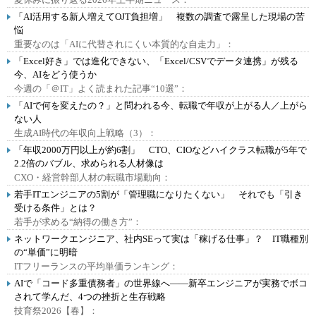
「AI活用する新人増えてOJT負担増」 複数の調査で露呈した現場の苦
悩
重要なのは「AIに代替されにくい本質的な自走力」：
「Excel好き」では進化できない、「Excel/CSVでデータ連携」が残る
今、AIをどう使うか
今週の「＠IT」よく読まれた記事“10選”：
「AIで何を変えたの？」と問われる今、転職で年収が上がる人／上がら
ない人
生成AI時代の年収向上戦略（3）：
「年収2000万円以上が約6割」 CTO、CIOなどハイクラス転職が5年で
2.2倍のバブル、求められる人材像は
CXO・経営幹部人材の転職市場動向：
若手ITエンジニアの5割が「管理職になりたくない」 それでも「引き
受ける条件」とは？
若手が求める“納得の働き方”：
ネットワークエンジニア、社内SEって実は「稼げる仕事」？ IT職種別
の“単価”に明暗
ITフリーランスの平均単価ランキング：
AIで「コード多重債務者」の世界線へ――新卒エンジニアが実務でボコ
されて学んだ、4つの挫折と生存戦略
技育祭2026【春】：