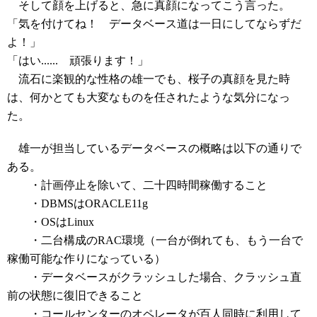
そして顔を上げると、急に真顔になってこう言った。
「気を付けてね！ データベース道は一日にしてならずだ
よ！」
「はい...... 頑張ります！」
流石に楽観的な性格の雄一でも、桜子の真顔を見た時
は、何かとても大変なものを任されたような気分になっ
た。
雄一が担当しているデータベースの概略は以下の通りで
ある。
・計画停止を除いて、二十四時間稼働すること
・DBMSはORACLE11g
・OSはLinux
・二台構成のRAC環境（一台が倒れても、もう一台で
稼働可能な作りになっている）
・データベースがクラッシュした場合、クラッシュ直
前の状態に復旧できること
・コールセンターのオペレータが百人同時に利用して