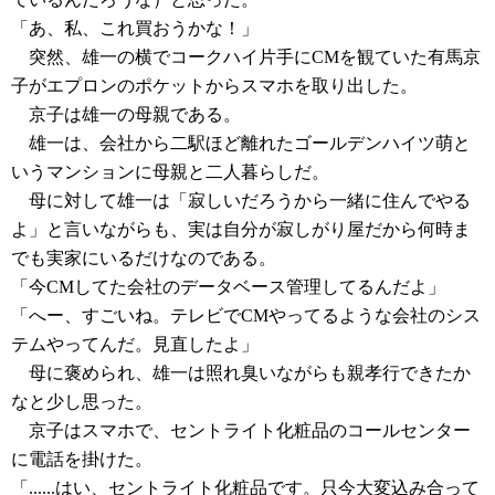
「あ、私、これ買おうかな！」
突然、雄一の横でコークハイ片手にCMを観ていた有馬京
子がエプロンのポケットからスマホを取り出した。
京子は雄一の母親である。
雄一は、会社から二駅ほど離れたゴールデンハイツ萌と
いうマンションに母親と二人暮らしだ。
母に対して雄一は「寂しいだろうから一緒に住んでやる
よ」と言いながらも、実は自分が寂しがり屋だから何時ま
でも実家にいるだけなのである。
「今CMしてた会社のデータベース管理してるんだよ」
「へー、すごいね。テレビでCMやってるような会社のシス
テムやってんだ。見直したよ」
母に褒められ、雄一は照れ臭いながらも親孝行できたか
なと少し思った。
京子はスマホで、セントライト化粧品のコールセンター
に電話を掛けた。
「......はい、セントライト化粧品です。只今大変込み合って