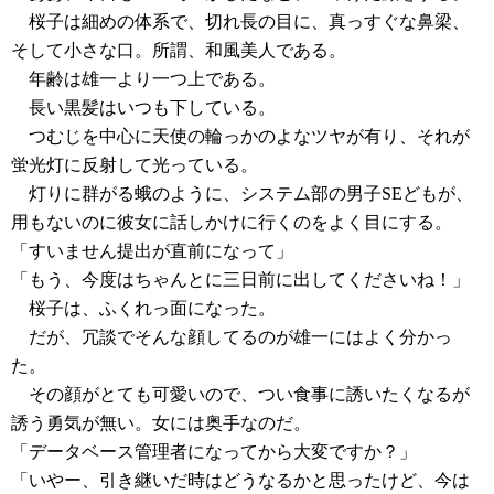
桜子は細めの体系で、切れ長の目に、真っすぐな鼻梁、
そして小さな口。所謂、和風美人である。
年齢は雄一より一つ上である。
長い黒髪はいつも下している。
つむじを中心に天使の輪っかのよなツヤが有り、それが
蛍光灯に反射して光っている。
灯りに群がる蛾のように、システム部の男子SEどもが、
用もないのに彼女に話しかけに行くのをよく目にする。
「すいません提出が直前になって」
「もう、今度はちゃんとに三日前に出してくださいね！」
桜子は、ふくれっ面になった。
だが、冗談でそんな顔してるのが雄一にはよく分かっ
た。
その顔がとても可愛いので、つい食事に誘いたくなるが
誘う勇気が無い。女には奥手なのだ。
「データベース管理者になってから大変ですか？」
「いやー、引き継いだ時はどうなるかと思ったけど、今は