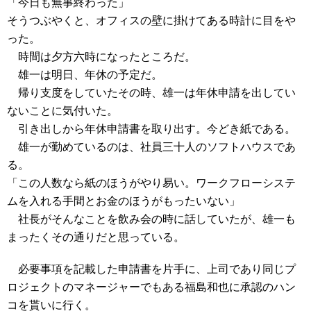
「今日も無事終わった」
そうつぶやくと、オフィスの壁に掛けてある時計に目をや
った。
時間は夕方六時になったところだ。
雄一は明日、年休の予定だ。
帰り支度をしていたその時、雄一は年休申請を出してい
ないことに気付いた。
引き出しから年休申請書を取り出す。今どき紙である。
雄一が勤めているのは、社員三十人のソフトハウスであ
る。
「この人数なら紙のほうがやり易い。ワークフローシステ
ムを入れる手間とお金のほうがもったいない」
社長がそんなことを飲み会の時に話していたが、雄一も
まったくその通りだと思っている。
必要事項を記載した申請書を片手に、上司であり同じプ
ロジェクトのマネージャーでもある福島和也に承認のハン
コを貰いに行く。