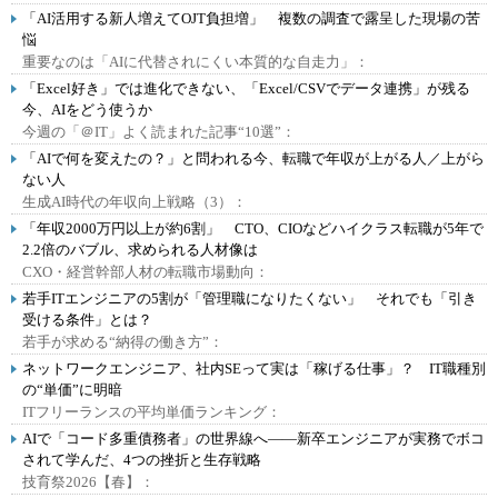
「AI活用する新人増えてOJT負担増」 複数の調査で露呈した現場の苦
悩
重要なのは「AIに代替されにくい本質的な自走力」：
「Excel好き」では進化できない、「Excel/CSVでデータ連携」が残る
今、AIをどう使うか
今週の「＠IT」よく読まれた記事“10選”：
「AIで何を変えたの？」と問われる今、転職で年収が上がる人／上がら
ない人
生成AI時代の年収向上戦略（3）：
「年収2000万円以上が約6割」 CTO、CIOなどハイクラス転職が5年で
2.2倍のバブル、求められる人材像は
CXO・経営幹部人材の転職市場動向：
若手ITエンジニアの5割が「管理職になりたくない」 それでも「引き
受ける条件」とは？
若手が求める“納得の働き方”：
ネットワークエンジニア、社内SEって実は「稼げる仕事」？ IT職種別
の“単価”に明暗
ITフリーランスの平均単価ランキング：
AIで「コード多重債務者」の世界線へ――新卒エンジニアが実務でボコ
されて学んだ、4つの挫折と生存戦略
技育祭2026【春】：