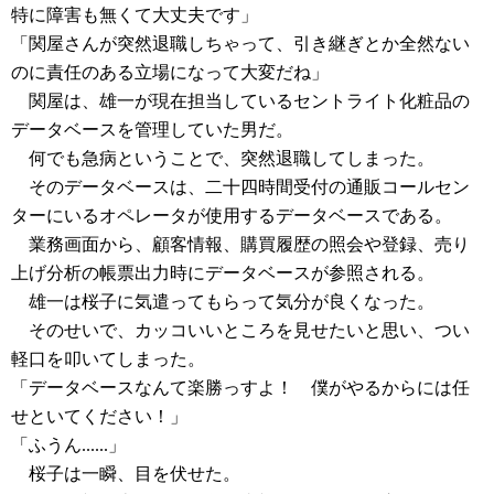
特に障害も無くて大丈夫です」
「関屋さんが突然退職しちゃって、引き継ぎとか全然ない
のに責任のある立場になって大変だね」
関屋は、雄一が現在担当しているセントライト化粧品の
データベースを管理していた男だ。
何でも急病ということで、突然退職してしまった。
そのデータベースは、二十四時間受付の通販コールセン
ターにいるオペレータが使用するデータベースである。
業務画面から、顧客情報、購買履歴の照会や登録、売り
上げ分析の帳票出力時にデータベースが参照される。
雄一は桜子に気遣ってもらって気分が良くなった。
そのせいで、カッコいいところを見せたいと思い、つい
軽口を叩いてしまった。
「データベースなんて楽勝っすよ！ 僕がやるからには任
せといてください！」
「ふうん......」
桜子は一瞬、目を伏せた。