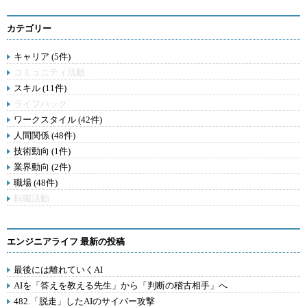
カテゴリー
キャリア (5件)
コミュニティ活動
スキル (11件)
ライフハック
ワークスタイル (42件)
人間関係 (48件)
技術動向 (1件)
業界動向 (2件)
職場 (48件)
転職活動
エンジニアライフ 最新の投稿
最後には離れていくAI
AIを「答えを教える先生」から「判断の稽古相手」へ
482.「脱走」したAIのサイバー攻撃