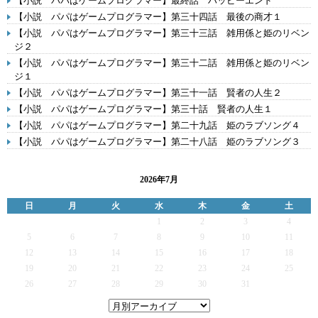
【小説 パパはゲームプログラマー】最終話 ハッピーエンド
【小説 パパはゲームプログラマー】第三十四話 最後の商才１
【小説 パパはゲームプログラマー】第三十三話 雑用係と姫のリベン
ジ２
【小説 パパはゲームプログラマー】第三十二話 雑用係と姫のリベン
ジ１
【小説 パパはゲームプログラマー】第三十一話 賢者の人生２
【小説 パパはゲームプログラマー】第三十話 賢者の人生１
【小説 パパはゲームプログラマー】第二十九話 姫のラブソング４
【小説 パパはゲームプログラマー】第二十八話 姫のラブソング３
2026年7月
日
月
火
水
木
金
土
1
2
3
4
5
6
7
8
9
10
11
12
13
14
15
16
17
18
19
20
21
22
23
24
25
26
27
28
29
30
31