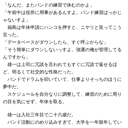
「なんだ、またバンドの練習で休むのかよ」
「午前中は役所に用事があるんすよ。バンド練習ばっかじ
ゃないすよ」
福島は年休申請にハンコを押すと、ニヤリと笑ってこう
言った。
「データベースがダウンしたら、すぐ呼ぶからな」
「そう簡単にダウンしないっすよ。強運の俺が管理してる
んですから」
雄一は上司に冗談を言われてもすぐに冗談で返せるほ
ど、明るくて社交的な性格だった。
バンドでドラムを叩いていて、仕事よりそっちのほうに
夢中だ。
スケジュールを自分なりに調整して、練習のために周り
の目を気にせず、年休を取る。
雄一は入社三年目で二十六歳だ。
バンド活動にのめり込みすぎて、大学を一年留年してい