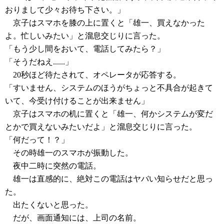
おりまして少々お待ち下さい。」
京子はスマホを膝の上に置くと「雄一、買えなかった
よ。忙しいみたい」と溜息交じりに言った。
「もう少し間をおいて、電話してみたら？」
「そうだねえ......」
20秒ほど待たされて、オペレータが応答する。
「すいません、システムのほうがちょっと不具合が起きて
いて、今受け付けることが出来ません」
京子はスマホの机に置くと「雄一、何かシステムが変だ
とかで買えないみたいだよ」と溜息交じりに言った。
「何だって！？」
その時雄一のスマホが振動した。
夜中二時に突然の電話。
雄一は直感的に、絶対この電話はヤバい知らせだと思っ
た。
出たくないと思った。
だが、画面通知には、上司の名前。