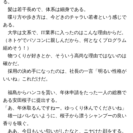
る。
髪は若干長めで、体系は細身である。
喋り方や歩き方は、今どきのチャラい若者という感じで
ある。
大学は文系で、IT業界に入ったのはこんな理由からだ。
（ネトゲでパソコンに親しんだから、何となくプログラム
組めそう！）
物つくりが好きとか、そういう高尚な理由ではないのは
確かだ。
採用の決め手になったのは、社長の一言「明るい性格が
いいね」これだけだ。
福島からハンコを貰い、年休申請をたった一人の総務で
ある安田桜子に提出する。
「あ、年休取るんですねー。ゆっくり休んでくださいね」
雄一はバレないように、桜子から漂うシャンプーの良い
香りを嗅ぐ。
ああ、今日もいい匂いがしたなと、ニヤけた顔をする。