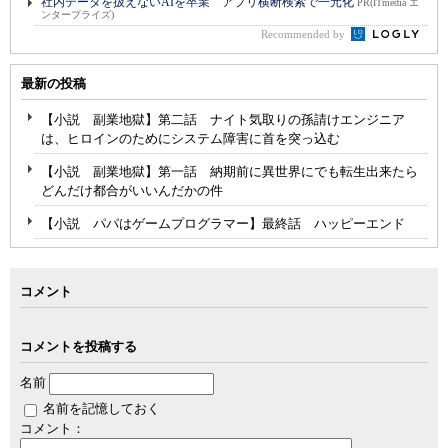
社内データを扱えないAIを卒業 アプリ横断検索で一元化
PR(ITmedia エ
ンタープライズ)
Recommended by
最新の投稿
【小説 副業地獄】第二話 ナイト気取りの孫請けエンジニア
は、ヒロインのためにシステム障害に首を突っ込む
【小説 副業地獄】第一話 納期前に異世界にでも転生出来たら
どんだけ都合がいいんだかの件
【小説 パパはゲームプログラマー】最終話 ハッピーエンド
コメント
コメントを投稿する
名前
名前を記憶しておく
コメント：