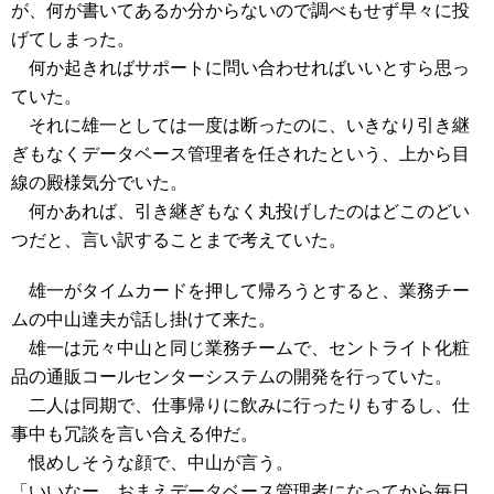
が、何が書いてあるか分からないので調べもせず早々に投
げてしまった。
何か起きればサポートに問い合わせればいいとすら思っ
ていた。
それに雄一としては一度は断ったのに、いきなり引き継
ぎもなくデータベース管理者を任されたという、上から目
線の殿様気分でいた。
何かあれば、引き継ぎもなく丸投げしたのはどこのどい
つだと、言い訳することまで考えていた。
雄一がタイムカードを押して帰ろうとすると、業務チー
ムの中山達夫が話し掛けて来た。
雄一は元々中山と同じ業務チームで、セントライト化粧
品の通販コールセンターシステムの開発を行っていた。
二人は同期で、仕事帰りに飲みに行ったりもするし、仕
事中も冗談を言い合える仲だ。
恨めしそうな顔で、中山が言う。
「いいなー、おまえデータベース管理者になってから毎日