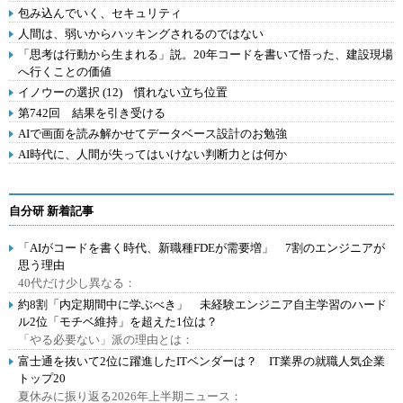
包み込んでいく、セキュリティ
人間は、弱いからハッキングされるのではない
「思考は行動から生まれる」説。20年コードを書いて悟った、建設現場
へ行くことの価値
イノウーの選択 (12) 慣れない立ち位置
第742回 結果を引き受ける
AIで画面を読み解かせてデータベース設計のお勉強
AI時代に、人間が失ってはいけない判断力とは何か
自分研 新着記事
「AIがコードを書く時代、新職種FDEが需要増」 7割のエンジニアが
思う理由
40代だけ少し異なる：
約8割「内定期間中に学ぶべき」 未経験エンジニア自主学習のハード
ル2位「モチベ維持」を超えた1位は？
「やる必要ない」派の理由とは：
富士通を抜いて2位に躍進したITベンダーは？ IT業界の就職人気企業
トップ20
夏休みに振り返る2026年上半期ニュース：