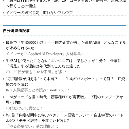
「思考は行動から生まれる」説。20年コードを書いて悟った、建設現場
へ行くことの価値
イノウーの選択 (12) 慣れない立ち位置
自分研 新着記事
最高で「年収6000万超」――国内企業が設けた高度AI職 どんなスキル
が求められるのか
メドレーが「Applied AI Developer」人材募集：
生成AIを“使ったことない”エンジニアは「楽しさ」が半分？ 仕事に
「満足」する理由は年代別でこんなに違った
20～30代が最も「やや不満」が多い：
“応用情報が消える”って本当？ 「生成AIパスポート」って何？ IT資
格の今を読む
＠IT人気記事まとめ読みeBook（6）：
「AIがコードを書く時代、新職種FDEが需要増」 7割のエンジニアが
思う理由
40代だけ少し異なる：
約8割「内定期間中に学ぶべき」 未経験エンジニア自主学習のハード
ル2位「モチベ維持」を超えた1位は？
「やる必要ない」派の理由とは：