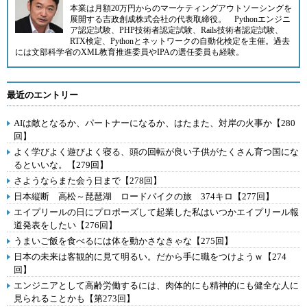
本業は月額20万円からのマーケティングアウトソーシングを
展開する
吉政創成株式会社
の代表取締役。
Pythonエンジニ
ア認定試験、PHP技術者認定試験、Rails技術者認定試験、
RTX検定、Pythonとネットワークの自動化検定を主催。過去
には文部科学省のXML教育推進委員やIPAの選任委員も経験。
最近のエントリー
AIは敵となるか、パートナーになるか、はたまた、対岸の火事か【280
回】
よく学びよく遊びよく寝る、頭の回転が良い子供がたくさん育つ国にな
るといいな。【279回】
さようならまた会う日まで【278回】
日本縦断 高松～琵琶湖 ロードバイクの旅 374キロ【277回】
エイプリールの日にプロポーズして起業した私はいつかエイプリール報
道発表をしたい【276回】
うまいご飯を食べるには体を動かさなきゃな【275回】
日本の未来は客観的に見て明るい。だから手に職をつけようｗ【274
回】
エンジニアとして高齢労働するには、肉体的にも精神的にも健全な人に
見られることかも【第273回】