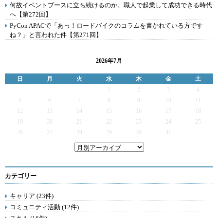
何故イベントブースに立ち続けるのか。職人で起業して成功できる時代
へ【第272回】
PyCon APACで「あっ！ロードバイクのコラムを書かれている方です
ね？」と言われた件【第271回】
2026年7月
日
月
火
水
木
金
土
1
2
3
4
5
6
7
8
9
10
11
12
13
14
15
16
17
18
19
20
21
22
23
24
25
26
27
28
29
30
31
カテゴリー
キャリア (23件)
コミュニティ活動 (12件)