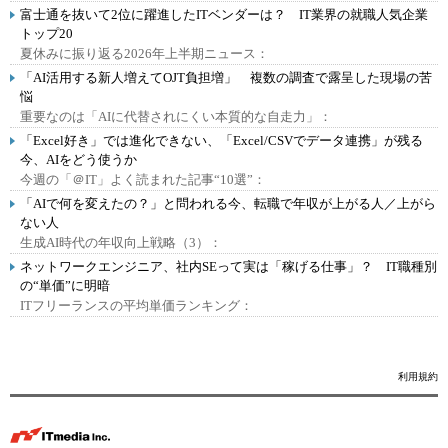
富士通を抜いて2位に躍進したITベンダーは？ IT業界の就職人気企業
トップ20
夏休みに振り返る2026年上半期ニュース：
「AI活用する新人増えてOJT負担増」 複数の調査で露呈した現場の苦
悩
重要なのは「AIに代替されにくい本質的な自走力」：
「Excel好き」では進化できない、「Excel/CSVでデータ連携」が残る
今、AIをどう使うか
今週の「＠IT」よく読まれた記事“10選”：
「AIで何を変えたの？」と問われる今、転職で年収が上がる人／上がら
ない人
生成AI時代の年収向上戦略（3）：
ネットワークエンジニア、社内SEって実は「稼げる仕事」？ IT職種別
の“単価”に明暗
ITフリーランスの平均単価ランキング：
利用規約