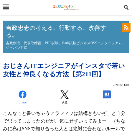
吉政忠志の考える。行動する。改善す
る。
吉政創成 代表取締役、PHP試験、Rails試験ビジネスOSSコンソーシアム・
ジャパン主宰
おじさんITエンジニアがインスタで若い
女性と仲良くなる方法【第211回】
»
2018/11/01
Share
3
見る
こんなこと書いちゃうアラフィフは結構きもいぞ！と自分
で思ってしまったのだが、気にせずいってみよー！（ちな
みに私はSNSで知り合った人とは絶対に合わないルールで