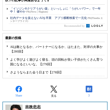
以下の記事が関連あるようです
「イソジン®クリアうがい薬」といっしょに「うがいパワー」で一年
中！ 健やか
PR(iNova｜Hugkum)
社内データを扱えないAIを卒業 アプリ横断検索で一元化
PR(ITmedia エ
ンタープライズ)
Recommended by
最新の投稿
AIは敵となるか、パートナーになるか、はたまた、対岸の火事か
【280回】
よく学びよく遊びよく寝る、頭の回転が良い子供がたくさん育つ
国になるといいな。【279回】
さようならまた会う日まで【278回】
Share
3
見る
吉政忠志