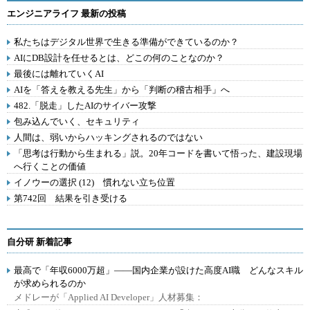
エンジニアライフ 最新の投稿
私たちはデジタル世界で生きる準備ができているのか？
AIにDB設計を任せるとは、どこの何のことなのか？
最後には離れていくAI
AIを「答えを教える先生」から「判断の稽古相手」へ
482.「脱走」したAIのサイバー攻撃
包み込んでいく、セキュリティ
人間は、弱いからハッキングされるのではない
「思考は行動から生まれる」説。20年コードを書いて悟った、建設現場
へ行くことの価値
イノウーの選択 (12) 慣れない立ち位置
第742回 結果を引き受ける
自分研 新着記事
最高で「年収6000万超」――国内企業が設けた高度AI職 どんなスキル
が求められるのか
メドレーが「Applied AI Developer」人材募集：