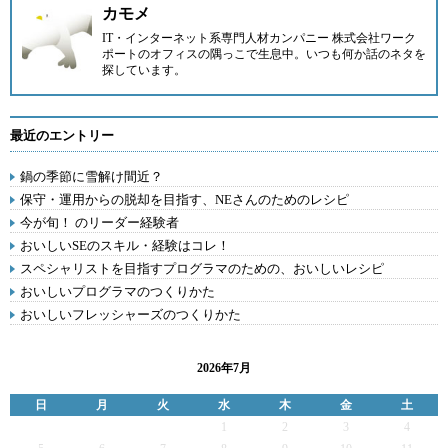
カモメ
IT・インターネット系専門人材カンパニー
株式会社ワーク
ポート
のオフィスの隅っこで生息中。いつも何か話のネタを
探しています。
最近のエントリー
鍋の季節に雪解け間近？
保守・運用からの脱却を目指す、NEさんのためのレシピ
今が旬！ のリーダー経験者
おいしいSEのスキル・経験はコレ！
スペシャリストを目指すプログラマのための、おいしいレシピ
おいしいプログラマのつくりかた
おいしいフレッシャーズのつくりかた
2026年7月
日
月
火
水
木
金
土
1
2
3
4