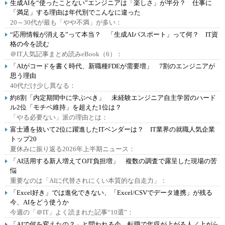
生成AIを“使ったことない”エンジニアは「楽しさ」が半分？ 仕事に
「満足」する理由は年代別でこんなに違った
20～30代が最も「やや不満」が多い：
“応用情報が消える”って本当？ 「生成AIパスポート」って何？ IT資
格の今を読む
＠IT人気記事まとめ読みeBook（6）：
「AIがコードを書く時代、新職種FDEが需要増」 7割のエンジニアが
思う理由
40代だけ少し異なる：
約8割「内定期間中に学ぶべき」 未経験エンジニア自主学習のハード
ル2位「モチベ維持」を超えた1位は？
「やる必要ない」派の理由とは：
富士通を抜いて2位に躍進したITベンダーは？ IT業界の就職人気企業
トップ20
夏休みに振り返る2026年上半期ニュース：
「AI活用する新人増えてOJT負担増」 複数の調査で露呈した現場の苦
悩
重要なのは「AIに代替されにくい本質的な自走力」：
「Excel好き」では進化できない、「Excel/CSVでデータ連携」が残る
今、AIをどう使うか
今週の「＠IT」よく読まれた記事“10選”：
「AIで何を変えたの？」と問われる今、転職で年収が上がる人／上がら