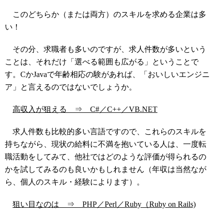
このどちらか（または両方）のスキルを求める企業は多
い！
その分、求職者も多いのですが、求人件数が多いという
ことは、それだけ「選べる範囲も広がる」ということで
す。CかJavaで年齢相応の験があれば、「おいしいエンジニ
ア」と言えるのではないでしょうか。
高収入が狙える
⇒
C#／C++／VB.NET
求人件数も比較的多い言語ですので、これらのスキルを
持ちながら、現状の給料に不満を抱いている人は、一度転
職活動をしてみて、他社ではどのような評価が得られるの
かを試してみるのも良いかもしれません（年収は当然なが
ら、個人のスキル・経験によります）。
狙い目なのは
⇒
PHP／Perl
／
Ruby（Ruby on Rails)