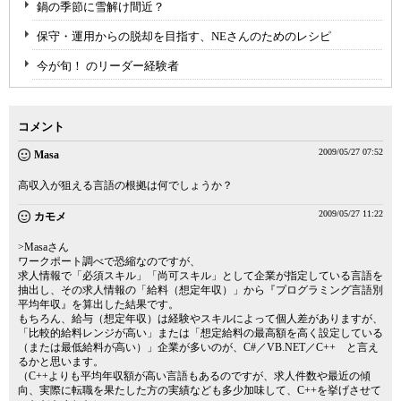
鍋の季節に雪解け間近？
保守・運用からの脱却を目指す、NEさんのためのレシピ
今が旬！ のリーダー経験者
コメント
2009/05/27 07:52
Masa
高収入が狙える言語の根拠は何でしょうか？
2009/05/27 11:22
カモメ
>Masaさん
ワークポート調べで恐縮なのですが、
求人情報で「必須スキル」「尚可スキル」として企業が指定している言語を
抽出し、その求人情報の「給料（想定年収）」から『プログラミング言語別
平均年収』を算出した結果です。
もちろん、給与（想定年収）は経験やスキルによって個人差がありますが、
「比較的給料レンジが高い」または「想定給料の最高額を高く設定している
（または最低給料が高い）」企業が多いのが、C#／VB.NET／C++ と言え
るかと思います。
（C++よりも平均年収額が高い言語もあるのですが、求人件数や最近の傾
向、実際に転職を果たした方の実績なども多少加味して、C++を挙げさせて