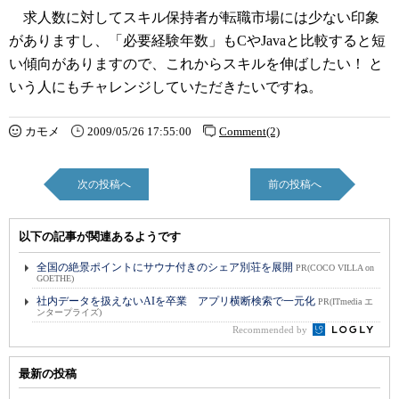
求人数に対してスキル保持者が転職市場には少ない印象
がありますし、「必要経験年数」もCやJavaと比較すると短
い傾向がありますので、これからスキルを伸ばしたい！ と
いう人にもチャレンジしていただきたいですね。
カモメ
2009/05/26 17:55:00
Comment(2)
次の投稿へ
前の投稿へ
以下の記事が関連あるようです
全国の絶景ポイントにサウナ付きのシェア別荘を展開
PR(COCO VILLA on
GOETHE)
社内データを扱えないAIを卒業 アプリ横断検索で一元化
PR(ITmedia エ
ンタープライズ)
Recommended by
最新の投稿