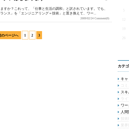
りますか？これって、「仕事と生活の調和」と訳されています。でも、
5
ランス」を「エンジニアリング＝技術」と置き換えて、ワー...
2009/02/24
Comment(0)
12
19
前のページへ
1
2
3
26
カテゴ
キャリ
コミ
スキル
ライ
ワー
人間関
技術
業界