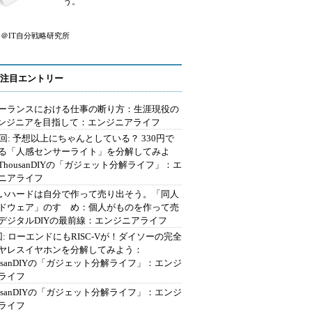
う。
＠IT自分戦略研究所
注目エントリー
ーランスにおける仕事の断り方：生涯現役の
エンジニアを目指して：エンジニアライフ
2回: 予想以上にちゃんとしている？ 330円で
る「人感センサーライト」を分解してみよ
ThousanDIYの「ガジェット分解ライフ」：エ
ニアライフ
いハードは自分で作って売り出そう。「同人
ドウェア」のすゝめ：個人がものを作って売
デジタルDIYの最前線：エンジニアライフ
回: ローエンドにもRISC-Vが！ダイソーの完全
ヤレスイヤホンを分解してみよう：
ousanDIYの「ガジェット分解ライフ」：エンジ
ライフ
ousanDIYの「ガジェット分解ライフ」：エンジ
ライフ