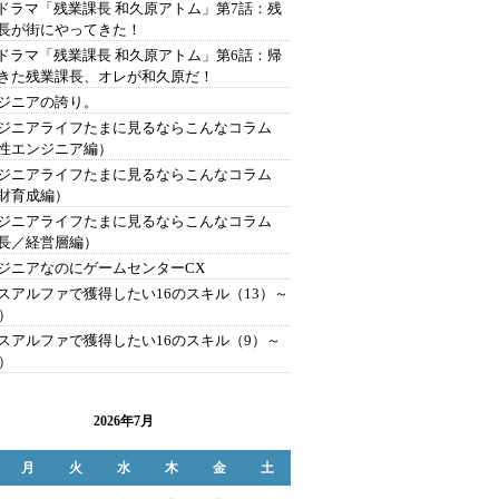
Tドラマ「残業課長 和久原アトム」第7話：残
長が街にやってきた！
Tドラマ「残業課長 和久原アトム」第6話：帰
きた残業課長、オレが和久原だ！
ジニアの誇り。
ジニアライフたまに見るならこんなコラム
性エンジニア編）
ジニアライフたまに見るならこんなコラム
財育成編）
ジニアライフたまに見るならこんなコラム
長／経営層編）
ジニアなのにゲームセンターCX
スアルファで獲得したい16のスキル（13）～
6）
スアルファで獲得したい16のスキル（9）～
2）
2026年7月
月
火
水
木
金
土