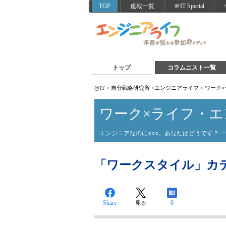
TOP
連載一覧
＠IT Special
トップ
コラムニスト一覧
@IT
>
自分戦略研究所
>
エンジニアライフ
>
ワーク
ワーク×ライフ・
エンジニアなのに○○○。あなたはどうです？ 
「ワークスタイル」カテゴ
Share
0
見る