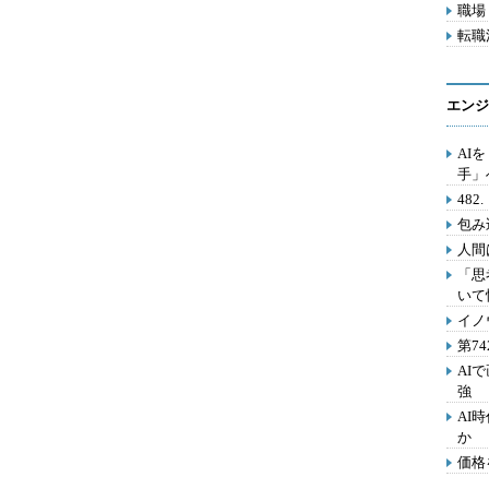
職場 
転職活
エンジ
AI
手」
48
包み
人間
「思
いて
イノ
第7
AI
強
AI
か
価格