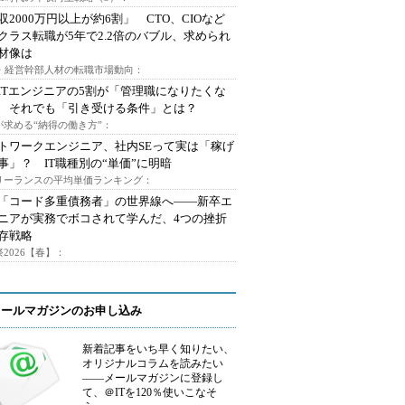
収2000万円以上が約6割」 CTO、CIOなど
クラス転職が5年で2.2倍のバブル、求められ
材像は
O・経営幹部人材の転職市場動向：
ITエンジニアの5割が「管理職になりたくな
 それでも「引き受ける条件」とは？
が求める“納得の働き方”：
トワークエンジニア、社内SEって実は「稼げ
事」？ IT職種別の“単価”に明暗
フリーランスの平均単価ランキング：
で「コード多重債務者」の世界線へ――新卒エ
ニアが実務でボコされて学んだ、4つの挫折
存戦略
2026【春】：
メールマガジンのお申し込み
新着記事をいち早く知りたい、
オリジナルコラムを読みたい
――メールマガジンに登録し
て、＠ITを120％使いこなそ