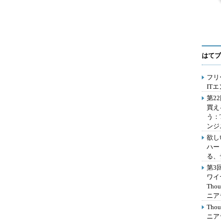
はてブ
フリ
IT
第2
買え
う：
ンジ
欲し
ハー
る、
第3
ワイ
Th
ニア
Th
ニア