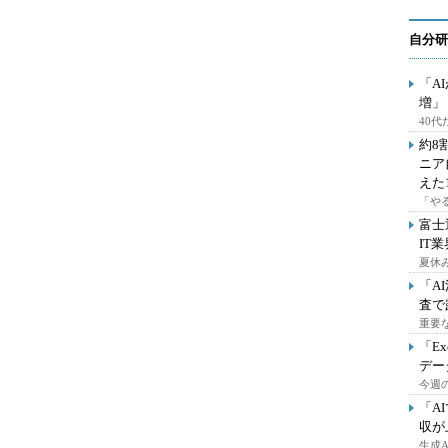
自分研
「A
増」
40
約8
ニア
えた
「や
富士
IT
夏休
「A
査で
重要
「E
デー
今週の
「A
収が
生成