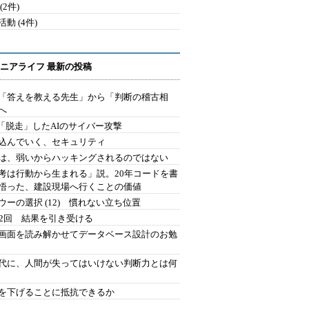
(2件)
動 (4件)
ニアライフ 最新の投稿
を「答えを教える先生」から「判断の稽古相
へ
2.「脱走」したAIのサイバー攻撃
込んでいく、セキュリティ
は、弱いからハッキングされるのではない
考は行動から生まれる」説。20年コードを書
悟った、建設現場へ行くことの価値
ウーの選択 (12) 慣れない立ち位置
42回 結果を引き受ける
で画面を読み解かせてデータベース設計のお勉
時代に、人間が失ってはいけない判断力とは何
を下げることに抵抗できるか