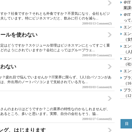
＠I
業課
ますか？社食ですか？それとも外食ですか？不景気になり、会社もビジ
＠I
夫しています。特にビジネスマンだと、飲みに行くのを減ら...
って
2009/03/13
Comment(2)
エン
エン
ュールを使わない
（女
予定はどうですか？スケジュール管理はビジネスマンにとってすごく重
エン
どのようにされていますか？会社によってはグループウェ...
（人
2009/03/09
Comment(1)
エン
（社
使わない
エン
か？疲れ目で悩んでいませんか？IT業界に限らず、1人1台パソコンがあ
プラ
は、外出用のノートパソコンまで支給されている方も...
（1
2009/03/03
Comment(4)
プラ
（1
なさんのまわりはどうですか？この業界の特性なのかもしれませんが、
あるところ、多いと思います。実際、自分の会社もそう、協...
2009/02/27
Comment(6)
日
ング、はじまります