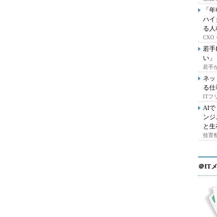
「年
ハイ
る人
CX
若手
い」
若手
ネッ
る仕
IT
AI
ンジ
と生
技育祭
＠IT