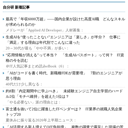
自分研 新着記事
最高で「年収6000万超」――国内企業が設けた高度AI職 どんなスキル
が求められるのか
メドレーが「Applied AI Developer」人材募集：
生成AIを“使ったことない”エンジニアは「楽しさ」が半分？ 仕事に
「満足」する理由は年代別でこんなに違った
20～30代が最も「やや不満」が多い：
“応用情報が消える”って本当？ 「生成AIパスポート」って何？ IT資
格の今を読む
＠IT人気記事まとめ読みeBook（6）：
「AIがコードを書く時代、新職種FDEが需要増」 7割のエンジニアが
思う理由
40代だけ少し異なる：
約8割「内定期間中に学ぶべき」 未経験エンジニア自主学習のハード
ル2位「モチベ維持」を超えた1位は？
「やる必要ない」派の理由とは：
富士通を抜いて2位に躍進したITベンダーは？ IT業界の就職人気企業
トップ20
夏休みに振り返る2026年上半期ニュース：
「AI活用する新人増えてOJT負担増」 複数の調査で露呈した現場の苦