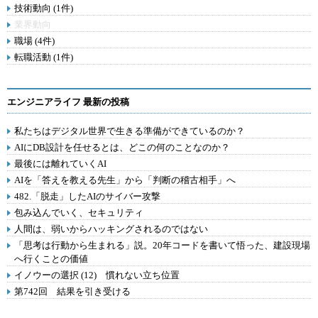
技術動向 (1件)
業界動向
職場 (4件)
転職活動 (1件)
エンジニアライフ 最新の投稿
私たちはデジタル世界で生きる準備ができているのか？
AIにDB設計を任せるとは、どこの何のことなのか？
最後には離れていくAI
AIを「答えを教える先生」から「判断の稽古相手」へ
482.「脱走」したAIのサイバー攻撃
包み込んでいく、セキュリティ
人間は、弱いからハッキングされるのではない
「思考は行動から生まれる」説。20年コードを書いて悟った、建設現場
へ行くことの価値
イノウーの選択 (12) 慣れない立ち位置
第742回 結果を引き受ける