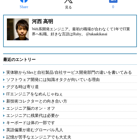
Share
0
見る
河西 高明
Web系開発エンジニア。最初の職場が合わなくて1年でIT業
界へ転職。好きな言語はRuby。 @takaakikasai
最近のエントリー
実体験からSIerと自社製品/自社サービス開発部門の違いを書いてみる
ソフトウェア開発には知識オタクが向いている理由
ググる時は寄り道
ITエンジニアをなめんじゃねぇ
新技術コレクターとの向き合い方
エンジニア脳のオン・オフ
エンジニアに残業代は必要か
キーボードは体の一部です
英語偏重が産むグローバル凡人
記憶が苦手なエンジニアでも大丈夫