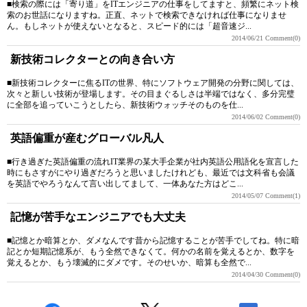
■検索の際には「寄り道」をITエンジニアの仕事をしてますと、頻繁にネット検
索のお世話になりますね。正直、ネットで検索できなければ仕事になりませ
ん。もしネットが使えないとなると、スピード的には「超音速ジ...
2014/06/21
Comment(0)
新技術コレクターとの向き合い方
■新技術コレクターに焦るITの世界、特にソフトウェア開発の分野に関しては、
次々と新しい技術が登場します。その目まぐるしさは半端ではなく、多分完璧
に全部を追っていこうとしたら、新技術ウォッチそのものを仕...
2014/06/02
Comment(0)
英語偏重が産むグローバル凡人
■行き過ぎた英語偏重の流れIT業界の某大手企業が社内英語公用語化を宣言した
時にもさすがにやり過ぎだろうと思いましたけれども、最近では文科省も会議
を英語でやろうなんて言い出してまして、一体あなた方はどこ...
2014/05/07
Comment(1)
記憶が苦手なエンジニアでも大丈夫
■記憶とか暗算とか、ダメなんです昔から記憶することが苦手でしてね。特に暗
記とか短期記憶系が、もう全然できなくて。何かの名前を覚えるとか、数字を
覚えるとか、もう壊滅的にダメです。そのせいか、暗算も全然で...
2014/04/30
Comment(0)