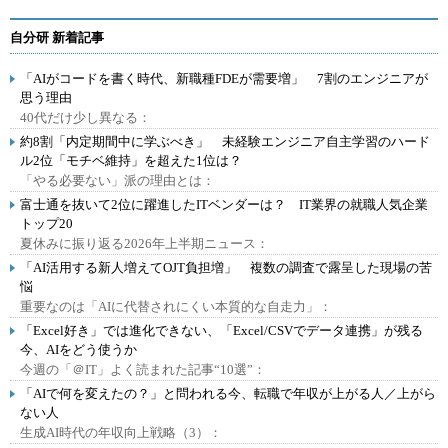
自分研 新着記事
「AIがコードを書く時代、新職種FDEが需要増」 7割のエンジニアが
思う理由
40代だけ少し異なる：
約8割「内定期間中に学ぶべき」 未経験エンジニア自主学習のハード
ル2位「モチベ維持」を超えた1位は？
「やる必要ない」派の理由とは：
富士通を抜いて2位に躍進したITベンダーは？ IT業界の就職人気企業
トップ20
夏休みに振り返る2026年上半期ニュース：
「AI活用する新人増えてOJT負担増」 複数の調査で露呈した現場の苦
悩
重要なのは「AIに代替されにくい本質的な自走力」：
「Excel好き」では進化できない、「Excel/CSVでデータ連携」が残る
今、AIをどう使うか
今週の「＠IT」よく読まれた記事“10選”：
「AIで何を変えたの？」と問われる今、転職で年収が上がる人／上がら
ない人
生成AI時代の年収向上戦略（3）：