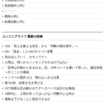
人間関係 (2件)
技術動向 (1件)
業界動向
職場 (4件)
転職活動 (1件)
エンジニアライフ 最新の投稿
AIを「答えを教える先生」から「判断の稽古相手」へ
482.「脱走」したAIのサイバー攻撃
包み込んでいく、セキュリティ
人間は、弱いからハッキングされるのではない
「思考は行動から生まれる」説。20年コードを書いて悟った、建設現場
へ行くことの価値
イノウーの選択 (12) 慣れない立ち位置
第742回 結果を引き受ける
AIで画面を読み解かせてデータベース設計のお勉強
AI時代に、人間が失ってはいけない判断力とは何か
価格を下げることに抵抗できるか