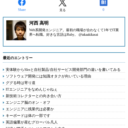
Share
0
見る
河西 高明
Web系開発エンジニア。最初の職場が合わなくて1年でIT業
界へ転職。好きな言語はRuby。 @takaakikasai
最近のエントリー
実体験からSIerと自社製品/自社サービス開発部門の違いを書いてみる
ソフトウェア開発には知識オタクが向いている理由
ググる時は寄り道
ITエンジニアをなめんじゃねぇ
新技術コレクターとの向き合い方
エンジニア脳のオン・オフ
エンジニアに残業代は必要か
キーボードは体の一部です
英語偏重が産むグローバル凡人