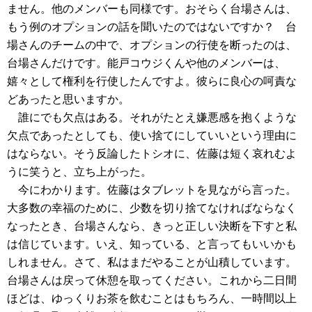
ません。他のメンバーも同様です。おそらく台場さんは、
もう例のオプションの話を聞いたのではないですか？ 台
場さんのチームの中で、オプションの行使を断ったのは、
台場さんだけです。能戸コウジくんや他のメンバーは、
嬉々として権利を行使したんですよ。彼らに良心の呵責な
どあったと思いますか。
誰にでも欠点はある。それがたとえ嫌悪感を抱くような
欠点であったとしても、使い捨てにしていいという理由に
はならない。そう反論したトシオに、佐藤は短く哀れむよ
うに笑うと、立ち上がった。
今にわかります。佐藤はタブレットを見ながら言った。
大多数の幸福のために、少数を切り捨てなければならなく
なったとき、台場さんなら、きっと正しい決断を下すと私
は信じています。いえ、知っている、と言ってもいいかも
しれません。さて、私はまだやることが山積しています。
台場さんは戻って休憩を取ってください。これから二日間
ほどは、ゆっくりお茶を飲むことはもちろん、一時間以上