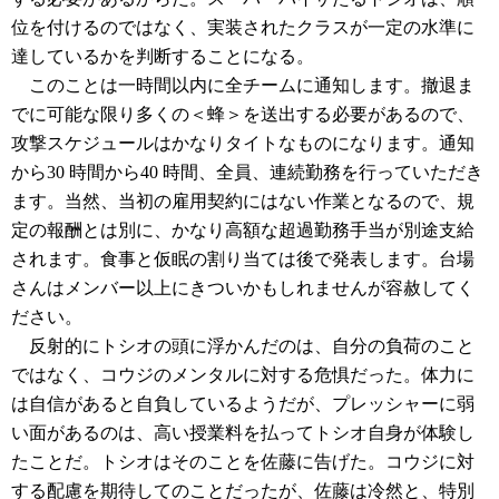
位を付けるのではなく、実装されたクラスが一定の水準に
達しているかを判断することになる。
このことは一時間以内に全チームに通知します。撤退ま
でに可能な限り多くの＜蜂＞を送出する必要があるので、
攻撃スケジュールはかなりタイトなものになります。通知
から30 時間から40 時間、全員、連続勤務を行っていただき
ます。当然、当初の雇用契約にはない作業となるので、規
定の報酬とは別に、かなり高額な超過勤務手当が別途支給
されます。食事と仮眠の割り当ては後で発表します。台場
さんはメンバー以上にきついかもしれませんが容赦してく
ださい。
反射的にトシオの頭に浮かんだのは、自分の負荷のこと
ではなく、コウジのメンタルに対する危惧だった。体力に
は自信があると自負しているようだが、プレッシャーに弱
い面があるのは、高い授業料を払ってトシオ自身が体験し
たことだ。トシオはそのことを佐藤に告げた。コウジに対
する配慮を期待してのことだったが、佐藤は冷然と、特別