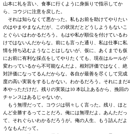
山本に礼を言い、食事に行くように身振りで指示してか
ら、コウジに注意を戻した。
それは知らなくて悪かった。私もお前を助けてやりたい
のはやまやまなんだが、この状況だとどうしようもないこ
とぐらいはわかるだろう。もはや私が順位を付けているわ
けではないんだからな。前にも言った通り、私は仕事に私
情を持ち込むようなことはしないが、仮に、あくまでも仮
にお前に有利な採点をしてやりたくても、現在はルールが
変わっているから不可能なんだよ。相対評価ではなく、絶
対評価になってるんだからな。各自が最善を尽くして完成
度の高い実装をするしかない。わかるだろう。それにまだ4
本やっただけだ。残りの実装は10 本以上あるから、挽回の
チャンスはあるじゃないか。
もう無理だって。コウジは弱々しく言った。残り、ほと
んど全勝するってことだろ。俺には無理だよ。あんただっ
て、それぐらいわかるだろうが。俺の人生、もう詰んだよ
うなもんだって。