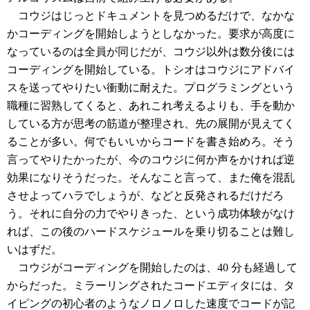
コウジはじっとドキュメントを見つめるだけで、なかな
かコーディングを開始しようとしなかった。要求が高度に
なっているのは全員が同じだが、コウジ以外は数分後には
コーディングを開始している。トシオはコウジにアドバイ
スを送ってやりたい衝動に耐えた。プログラミングという
職種に習熟してくると、あれこれ考えるよりも、手を動か
している方が思考の筋道が整理され、先の展開が見えてく
ることが多い。何でもいいからコードを書き始めろ。そう
言ってやりたかったが、今のコウジに何か声をかければ逆
効果になりそうだった。そんなこと言って、また俺を混乱
させよってハラでしょうが、などと反発されるだけだろ
う。それに自分の力でやりきった、という成功体験がなけ
れば、この後のハードスケジュールを乗り切ることは難し
いはずだ。
コウジがコーディングを開始したのは、40 分も経過して
からだった。ミラーリングされたコードエディタには、タ
イピングの初心者のようなノロノロした速度でコードが記