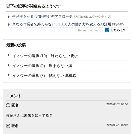
以下の記事が関連あるようです
生産性を守る“定期健診”型アプローチ
PR(ITmedia エグゼクティブ)
単なる作業者で終わらない、100万人の働き方を変えるAI活用
PR(＠IT)
Recommended by
最新の投稿
イノウーの選択 (10) 終わらない要求
イノウーの選択 (9) 埋まらない溝
イノウーの選択 (8) 拭えない違和感
コメント
2020/03/23 08:56
匿名
佐藤さんは未来を知ってる？
2020/03/23 09:07
匿名