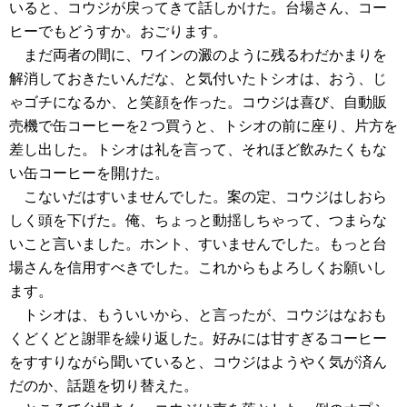
いると、コウジが戻ってきて話しかけた。台場さん、コー
ヒーでもどうすか。おごります。
まだ両者の間に、ワインの澱のように残るわだかまりを
解消しておきたいんだな、と気付いたトシオは、おう、じ
ゃゴチになるか、と笑顔を作った。コウジは喜び、自動販
売機で缶コーヒーを2 つ買うと、トシオの前に座り、片方を
差し出した。トシオは礼を言って、それほど飲みたくもな
い缶コーヒーを開けた。
こないだはすいませんでした。案の定、コウジはしおら
しく頭を下げた。俺、ちょっと動揺しちゃって、つまらな
いこと言いました。ホント、すいませんでした。もっと台
場さんを信用すべきでした。これからもよろしくお願いし
ます。
トシオは、もういいから、と言ったが、コウジはなおも
くどくどと謝罪を繰り返した。好みには甘すぎるコーヒー
をすすりながら聞いていると、コウジはようやく気が済ん
だのか、話題を切り替えた。