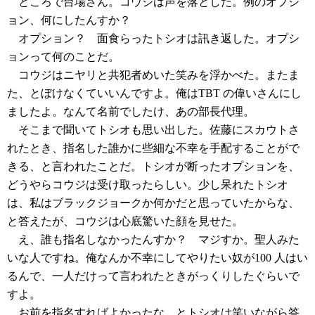
ところで台場さん。コウジは声を落とした。例のオプシ
ョン、何にしたんすか？
オプション？ 面食らったトシオは訊き返した。オプシ
ョンって何のことだ。
コウジはニヤリと共犯者めいた笑みを浮かべた。またま
た、とぼけなくていいんですよ。俺はTBT の偉いさんにし
ましたよ。なんて名前でしたけ、あの部長代理。
そこまで聞いてトシオも思い出した。佐藤にスカウトさ
れたとき、指名した誰かに些細な不幸を手配することがで
きる、と言われたことだ。トシオが断ったオプションを、
どうやらコウジは受け取ったらしい。少し呆れたトシオ
は、私はブラックジョークか何かだと思っていたからな、
と答えたが、コウジは心底驚いた顔を見せた。
え、誰も指名しなかったんすか？ マジすか。聖人みた
いな人ですね。俺なんか不幸にしてやりたい奴が100 人はい
るんで、一人だけって言われたときがっくりしたぐらいで
すよ。
お前を指名すればよかったな、とトシオは笑いながら答