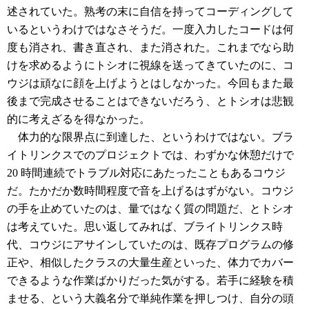
述されていた。熟考の末に自信を持ってコーディングして
いるというわけではなさそうだ。一度入力したコードは何
度も消され、書き直され、また消された。これまでなら助
けを求めるようにトシオに視線を送ってきていたのに、コ
ウジは頑なに顔を上げようとはしなかった。今回もまた最
後まで完成させることはできないだろう、とトシオは悲観
的に考えざるを得なかった。
体力的な限界点に到達した、というわけではない。ブラ
イトリンクスでのプロジェクトでは、わずかな休憩だけで
20 時間連続でトラブル対応にあたったこともあるコウジ
だ。たかだか数時間程度で音を上げるはずがない。コウジ
の手を止めていたのは、量ではなく質の問題だ、とトシオ
は考えていた。思い返してみれば、ブライトリンクス時
代、コウジにアサインしていたのは、既存プログラムの修
正や、相似したクラスの大量生産といった、体力でカバー
できるような作業ばかりだった気がする。若手に経験を積
ませる、という大義名分で単純作業を押しつけ、自分の頭