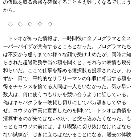
の仮眠を取る余裕を確保することさえ難しくなるでしょう
から。
◇ ◇ ◇ ◇ ◇
トシオが知った情報は、一時間後に全プログラマと全ス
ーパーバイザが共有するところとなった。プログラマたち
は不安から怒りまでの様々な顔で受け止めたが、同時に知
らされた超過勤務手当の額を聞くと、それらの表情も幾分
和らいだ。ここで仕事を辞める選択肢も提示されたが、わ
ずか二日で、平均的なサラリーマンの年収に相当する額を
得るチャンスを捨てる人間は一人もいなかった。気が早い
数人は、何に使うつもりかを競い合うように話している。
俺はキャバクラを一晩貸し切りにしてバカ騒ぎしてやる
ぜ。コウジが声高に宣言したのを聞いて、トシオは負債を
清算するのが先ではないのか、と突っ込みたくなった。も
っともコウジの前には、より喫緊に切り抜けなければなら
ない試練が、じきに立ちはだかることになる。過去の体験