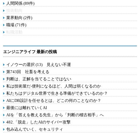
人間関係 (89件)
技術動向
業界動向 (2件)
職場 (71件)
転職活動
エンジニアライフ 最新の投稿
イノウーの選択 (13) 見えない不運
第743回 社畜を考える
判断は、正解を当てることではない
私は技術屋だ-便利になるほど、人間は弱くなるのか
私たちはデジタル世界で生きる準備ができているのか？
AIにDB設計を任せるとは、どこの何のことなのか？
最後には離れていくAI
AIを「答えを教える先生」から「判断の稽古相手」へ
482.「脱走」したAIのサイバー攻撃
包み込んでいく、セキュリティ