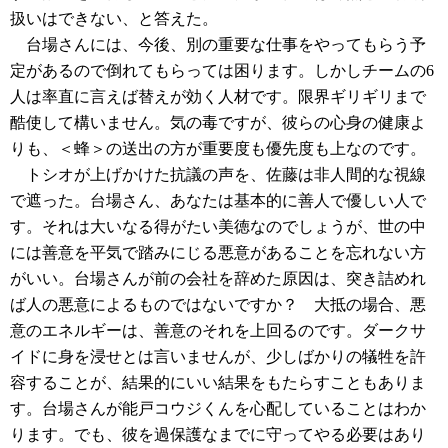
扱いはできない、と答えた。
台場さんには、今後、別の重要な仕事をやってもらう予
定があるので倒れてもらっては困ります。しかしチームの6
人は率直に言えば替えが効く人材です。限界ギリギリまで
酷使して構いません。気の毒ですが、彼らの心身の健康よ
りも、＜蜂＞の送出の方が重要度も優先度も上なのです。
トシオが上げかけた抗議の声を、佐藤は非人間的な視線
で遮った。台場さん、あなたは基本的に善人で優しい人で
す。それは大いなる得がたい美徳なのでしょうが、世の中
には善意を平気で踏みにじる悪意があることを忘れない方
がいい。台場さんが前の会社を辞めた原因は、突き詰めれ
ば人の悪意によるものではないですか？ 大抵の場合、悪
意のエネルギーは、善意のそれを上回るのです。ダークサ
イドに身を浸せとは言いませんが、少しばかりの犠牲を許
容することが、結果的にいい結果をもたらすこともありま
す。台場さんが能戸コウジくんを心配していることはわか
ります。でも、彼を過保護なまでに守ってやる必要はあり