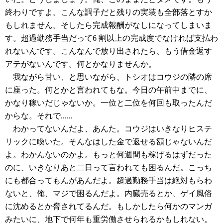
終わりですよ。こんな調子だと残りの実装も全部落とすか
もしれません。そしたら完成報酬がなしになってしまいま
す。超過勤務手当だって6 割以上の完成度でなければ支払わ
れないんです。こんなんで放り出されたら、もう借金返す
アテがないんです。何とかなりませんか。
我ながら甘い、と思いながら、トシオはコウジの隣の席
に座った。何とかと言われてもな。今日の午前中までに、
かなり稼いだじゃないか。一位と二位を何回も取ったんだ
からな。それで......
わかってないんだよ、あんた。コウジはいきなりヒステ
リックに喚いた。そんなはした金で返せる額じゃないんだ
よ。わかんないのかよ。もっと何週間も稼げるはずだった
のに、いきなりあと二日って言われても困るんだ。こっち
にも都合ってもんがあんだよ。超過勤務手当は絶対もらわ
ないと、俺、マジで困るんだよ。内臓売るとか、ゲイ風俗
に沈めるとか脅されてるんだ。もしかしたら何かのマンガ
みたいに、地下で何年も重労働させられるかもしれない。