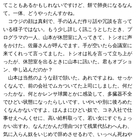
てこともあるかもしれないですけど、餅で肺炎になるなん
て。一体、どうやったんすかね。
コウジの顔は真剣で、手の込んだ作り話や冗談を言って
いる様子ではない。もう少し詳しく訊こうとしたとき、プ
ログラマの一人、山本が休憩室に入ってきて、トシオに声
をかけた。佐藤さんが呼んでます。手が空いたら会議室に
来てくれって言ってました。トシオは礼を言って立ち上が
ったが、休憩室を出るときに山本に訊いた。君もオプショ
ン、申し込んだのか？
山本は当然のような顔で頷いた。あれですよね。せっか
くなんで、前の会社でムカついてた上司にしました。何だ
ったかな。何とかレンサ球菌とかに感染して、多臓器不全
でひどい状態になったらしいです。いやいや別に後ろめた
くなんかないですよ。ほんまにひどい奴で、コネ入社で仕
事せえへんくせに、高い給料取って。若い女にすぐちょっ
かい出すわ、なんだかんだ理由つけて残業代払わへんわ、
気に入らん奴をいじめで辞めさせるわで、いっぺん死ねや