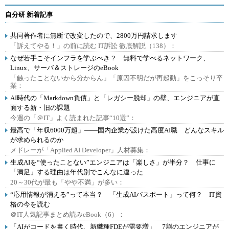
自分研 新着記事
共同著作者に無断で改変したので、2800万円請求します
「訴えてやる！」の前に読む IT訴訟 徹底解説（138）：
なぜ若手こそインフラを学ぶべき？ 無料で学べるネットワーク、
Linux、サーバ＆ストレージのeBook
「触ったことないから分からん」「原因不明だが再起動」をこっそり卒
業：
AI時代の「Markdown負債」と「レガシー脱却」の壁、エンジニアが直
面する新・旧の課題
今週の「＠IT」よく読まれた記事“10選”：
最高で「年収6000万超」――国内企業が設けた高度AI職 どんなスキル
が求められるのか
メドレーが「Applied AI Developer」人材募集：
生成AIを“使ったことない”エンジニアは「楽しさ」が半分？ 仕事に
「満足」する理由は年代別でこんなに違った
20～30代が最も「やや不満」が多い：
“応用情報が消える”って本当？ 「生成AIパスポート」って何？ IT資
格の今を読む
＠IT人気記事まとめ読みeBook（6）：
「AIがコードを書く時代、新職種FDEが需要増」 7割のエンジニアが