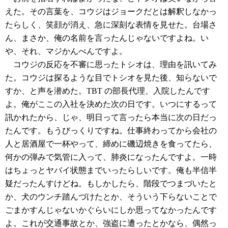
えた。その言葉を、コウジはジョークだとは解釈しなかっ
たらしく、笑顔が消え、急に深刻な表情を見せた。台場さ
ん、まさか、俺の名前を言ったんじゃないですよね。い
や、それ、マジかんべんですよ。
コウジの反応を不審に思ったトシオは、理由を訊いてみ
た。コウジは探るような目でトシオを見た後、知らないで
すか、と声を潜めた。TBT の部長代理、入院したんです
よ。俺がここの入社を決めた次の日です。いつにするって
訊かれたから、じゃ、明日って言ったら本当に次の日だっ
たんです。もうびっくりですね。仕事終わってから会社の
人と居酒屋で一杯やって、締めに磯辺焼きを食ってたら、
何かの弾みで気管に入って、肺炎になったんですよ。一時
はちょっとヤバイ状態までいったらしいです。俺も半信半
疑だったんすけどね。もしかしたら、階段でつまづいたと
か、犬のウンチ踏んづけたとか、そういう下らないことで
ごまかすんじゃないかぐらいにしか思ってなかったんです
よ。これが交通事故とか、強盗に遭ったとかなら、偶然っ