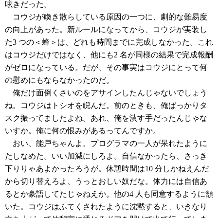
呟きだった。
コウジが喚き散らしている原因の一つに、劇的な難易度
の向上があった。新ルールになってから、コウジが実装し
た3 つの＜蜂＞は、どれも時間までに完成しなかった。これ
はコウジだけではなく、他にも2 名が同様の結果で完成報酬
がゼロになっている。だが、その事実はコウジにとって何
の慰めにもならなかったのだ。
俺だけ面倒くさいのをアサインしたんじゃないでしょう
ね。コウジはトシオを睨んだ。前のときも、俺ばっかりタ
スク振ってましたよね。あれ、俺を潰す手だったんじゃな
いすか。俺に何の恨みがあるってんですか。
おい、能戸ちゃんよ。プログラマの一人が呆れたように
たしなめた。いい加減にしろよ。自信なかったら、さっき
下りりゃあよかったろうが。休憩時間は10 分しかねえんだ
から切り替えろよ、うっとおしい奴だな。体力には自信あ
るとか豪語してたじゃねえか。他の4 人も同意するように頷
いた。コウジはふてくされたように沈黙すると、いきなり