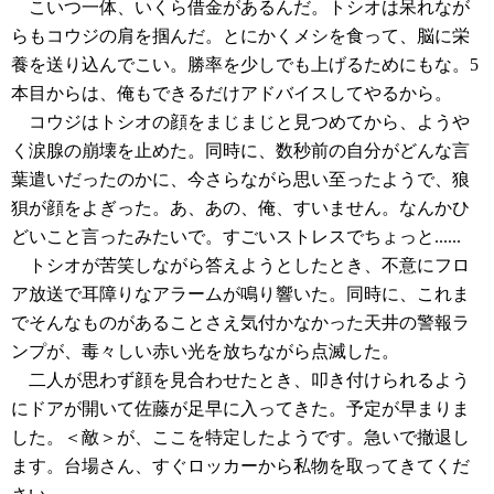
こいつ一体、いくら借金があるんだ。トシオは呆れなが
らもコウジの肩を掴んだ。とにかくメシを食って、脳に栄
養を送り込んでこい。勝率を少しでも上げるためにもな。5
本目からは、俺もできるだけアドバイスしてやるから。
コウジはトシオの顔をまじまじと見つめてから、ようや
く涙腺の崩壊を止めた。同時に、数秒前の自分がどんな言
葉遣いだったのかに、今さらながら思い至ったようで、狼
狽が顔をよぎった。あ、あの、俺、すいません。なんかひ
どいこと言ったみたいで。すごいストレスでちょっと......
トシオが苦笑しながら答えようとしたとき、不意にフロ
ア放送で耳障りなアラームが鳴り響いた。同時に、これま
でそんなものがあることさえ気付かなかった天井の警報ラ
ンプが、毒々しい赤い光を放ちながら点滅した。
二人が思わず顔を見合わせたとき、叩き付けられるよう
にドアが開いて佐藤が足早に入ってきた。予定が早まりま
した。＜敵＞が、ここを特定したようです。急いで撤退し
ます。台場さん、すぐロッカーから私物を取ってきてくだ