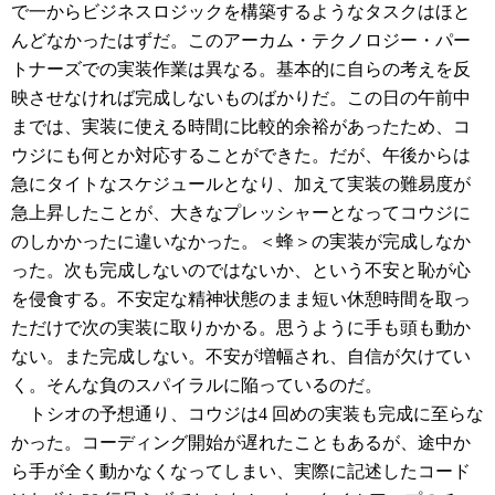
で一からビジネスロジックを構築するようなタスクはほと
んどなかったはずだ。このアーカム・テクノロジー・パー
トナーズでの実装作業は異なる。基本的に自らの考えを反
映させなければ完成しないものばかりだ。この日の午前中
までは、実装に使える時間に比較的余裕があったため、コ
ウジにも何とか対応することができた。だが、午後からは
急にタイトなスケジュールとなり、加えて実装の難易度が
急上昇したことが、大きなプレッシャーとなってコウジに
のしかかったに違いなかった。＜蜂＞の実装が完成しなか
った。次も完成しないのではないか、という不安と恥が心
を侵食する。不安定な精神状態のまま短い休憩時間を取っ
ただけで次の実装に取りかかる。思うように手も頭も動か
ない。また完成しない。不安が増幅され、自信が欠けてい
く。そんな負のスパイラルに陥っているのだ。
トシオの予想通り、コウジは4 回めの実装も完成に至らな
かった。コーディング開始が遅れたこともあるが、途中か
ら手が全く動かなくなってしまい、実際に記述したコード