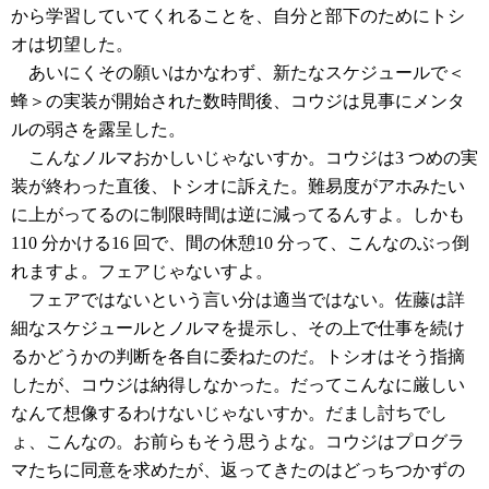
から学習していてくれることを、自分と部下のためにトシ
オは切望した。
あいにくその願いはかなわず、新たなスケジュールで＜
蜂＞の実装が開始された数時間後、コウジは見事にメンタ
ルの弱さを露呈した。
こんなノルマおかしいじゃないすか。コウジは3 つめの実
装が終わった直後、トシオに訴えた。難易度がアホみたい
に上がってるのに制限時間は逆に減ってるんすよ。しかも
110 分かける16 回で、間の休憩10 分って、こんなのぶっ倒
れますよ。フェアじゃないすよ。
フェアではないという言い分は適当ではない。佐藤は詳
細なスケジュールとノルマを提示し、その上で仕事を続け
るかどうかの判断を各自に委ねたのだ。トシオはそう指摘
したが、コウジは納得しなかった。だってこんなに厳しい
なんて想像するわけないじゃないすか。だまし討ちでし
ょ、こんなの。お前らもそう思うよな。コウジはプログラ
マたちに同意を求めたが、返ってきたのはどっちつかずの