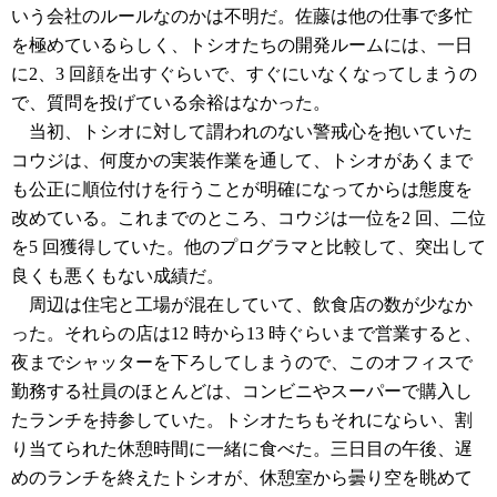
いう会社のルールなのかは不明だ。佐藤は他の仕事で多忙
を極めているらしく、トシオたちの開発ルームには、一日
に2、3 回顔を出すぐらいで、すぐにいなくなってしまうの
で、質問を投げている余裕はなかった。
当初、トシオに対して謂われのない警戒心を抱いていた
コウジは、何度かの実装作業を通して、トシオがあくまで
も公正に順位付けを行うことが明確になってからは態度を
改めている。これまでのところ、コウジは一位を2 回、二位
を5 回獲得していた。他のプログラマと比較して、突出して
良くも悪くもない成績だ。
周辺は住宅と工場が混在していて、飲食店の数が少なか
った。それらの店は12 時から13 時ぐらいまで営業すると、
夜までシャッターを下ろしてしまうので、このオフィスで
勤務する社員のほとんどは、コンビニやスーパーで購入し
たランチを持参していた。トシオたちもそれにならい、割
り当てられた休憩時間に一緒に食べた。三日目の午後、遅
めのランチを終えたトシオが、休憩室から曇り空を眺めて