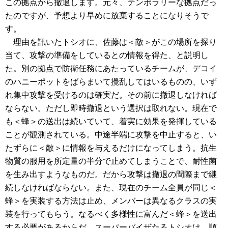
この拠点から撤退します。元々、テンポラリーな拠点だっ
たのですが、予想より早めに放棄することになりそうで
す。
理由を訊いたトシオに、佐藤は＜敵＞がこの場所を探り
当て、攻撃の準備をしているとの情報を得た、と説明し
た。別の拠点で防衛任務にあたっているチームが、デコイ
のハニーポットをばらまいて攪乱してはいるものの、いず
れ集中攻撃を受けるのは確実だ。その前に撤退しなければ
ならない。ただし即時撤退という選択は取れない。現在で
も＜蜂＞の送出は続いていて、着実に効果を発揮している
ことが観測されている。中途半端に攻撃を中止すると、い
たずらに＜敵＞に情報を与えるだけになってしまう。抗生
物質の服用を所定量の半分で止めてしまうことで、耐性菌
を生み出すようなものだ。だから攻撃は撤退の間際まで継
続しなければならない。また、現在のチーム全員が同じ＜
蜂＞を実装する方法は止め、メンバーは異なるクラスの実
装を行ってもらう。なるべく多様性に富んだ＜蜂＞を送出
する必要があるからだ。スーパーバイザたるトシオは、順