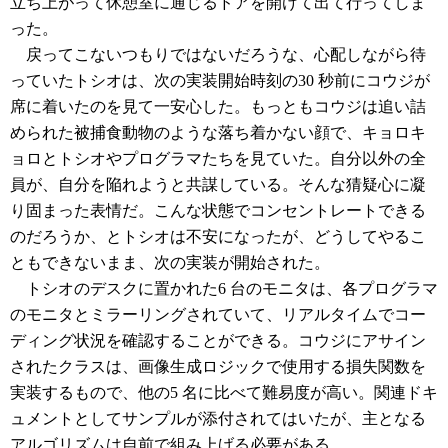
立ち上がって休憩室に通じるドアを開けて出て行ってしま
った。
戻ってこないつもりではないだろうな、心配しながら待
っていたトシオは、次の実装開始時刻の30 秒前にコウジが
席に着いたのを見て一安心した。もっともコウジは追い詰
められた被捕食動物のような落ち着かない顔で、キョロキ
ョロとトシオやプログラマたちを見ていた。自分以外の全
員が、自分を陥れようと共謀している。そんな猜疑心に凝
り固まった表情だ。こんな状態でコンセントレートできる
のだろうか、とトシオは不安になったが、どうしてやるこ
ともできないまま、次の実装が開始された。
トシオのデスクに置かれた6 台のモニタは、各プログラマ
のモニタとミラーリングされていて、リアルタイムでコー
ディング状況を確認することができる。コウジにアサイン
されたクラスは、画像生成ロジックで使用する損失関数を
実装するもので、他の5 名に比べて難易度が高い。関連ドキ
ュメントとしてサンプルが添付されてはいたが、主となる
アルゴリズムは自前で組み上げる必要がある。