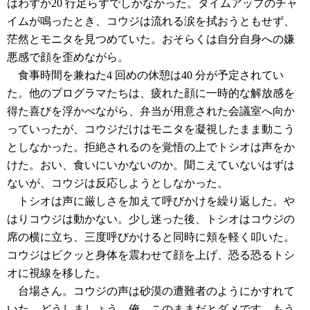
はわずか20 行足らずでしかなかった。タイムアップのチャ
イムが鳴ったとき、コウジは流れる涙を拭おうともせず、
茫然とモニタを見つめていた。おそらくは自分自身への嫌
悪感で顔を歪めながら。
食事時間を兼ねた4 回めの休憩は40 分が予定されてい
た。他のプログラマたちは、疲れた顔に一時的な解放感を
得た喜びを浮かべながら、弁当が用意された会議室へ向か
っていったが、コウジだけはモニタを凝視したまま動こう
としなかった。拒絶されるのを覚悟の上でトシオは声をか
けた。おい、食いにいかないのか。聞こえていないはずは
ないが、コウジは反応しようとしなかった。
トシオは声に厳しさを加えて呼びかけを繰り返した。や
はりコウジは動かない。少し迷った後、トシオはコウジの
席の横に立ち、三度呼びかけると同時に頬を軽く叩いた。
コウジはビクッと身体を震わせて顔を上げ、恐る恐るトシ
オに視線を移した。
台場さん。コウジの声は砂漠の遭難者のようにかすれて
いた。どうしましょう。俺、このままだとダメです。もう