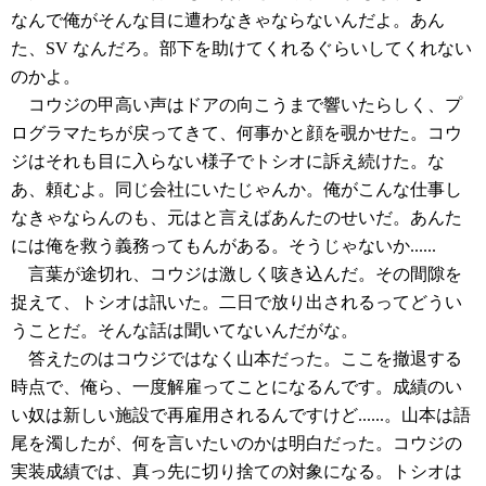
なんで俺がそんな目に遭わなきゃならないんだよ。あん
た、SV なんだろ。部下を助けてくれるぐらいしてくれない
のかよ。
コウジの甲高い声はドアの向こうまで響いたらしく、プ
ログラマたちが戻ってきて、何事かと顔を覗かせた。コウ
ジはそれも目に入らない様子でトシオに訴え続けた。な
あ、頼むよ。同じ会社にいたじゃんか。俺がこんな仕事し
なきゃならんのも、元はと言えばあんたのせいだ。あんた
には俺を救う義務ってもんがある。そうじゃないか......
言葉が途切れ、コウジは激しく咳き込んだ。その間隙を
捉えて、トシオは訊いた。二日で放り出されるってどうい
うことだ。そんな話は聞いてないんだがな。
答えたのはコウジではなく山本だった。ここを撤退する
時点で、俺ら、一度解雇ってことになるんです。成績のい
い奴は新しい施設で再雇用されるんですけど......。山本は語
尾を濁したが、何を言いたいのかは明白だった。コウジの
実装成績では、真っ先に切り捨ての対象になる。トシオは