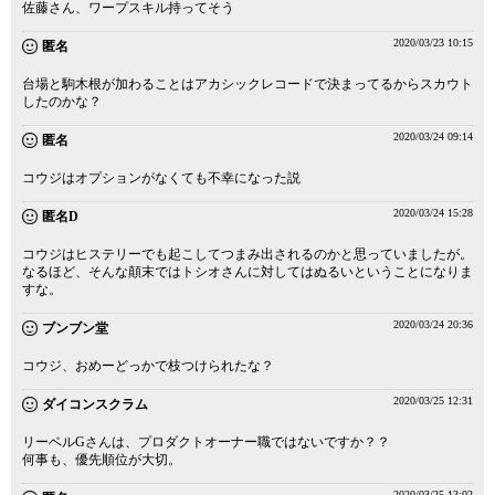
佐藤さん、ワープスキル持ってそう
2020/03/23 10:15
匿名
台場と駒木根が加わることはアカシックレコードで決まってるからスカウト
したのかな？
2020/03/24 09:14
匿名
コウジはオプションがなくても不幸になった説
2020/03/24 15:28
匿名D
コウジはヒステリーでも起こしてつまみ出されるのかと思っていましたが。
なるほど、そんな顛末ではトシオさんに対してはぬるいということになりま
すな。
2020/03/24 20:36
ブンブン堂
コウジ、おめーどっかで枝つけられたな？
2020/03/25 12:31
ダイコンスクラム
リーベルGさんは、プロダクトオーナー職ではないですか？？
何事も、優先順位が大切。
2020/03/25 13:02