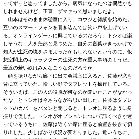
ってずっと思ってましたから。病気になったのは偶然かも
しれませんけど、正直、ザマァって思いましたよ。
山本はそのまま休憩室に入り、コウジと雑談を始めた。
互いのスマートフォンを覗き込んでは笑い声を上げてい
る。オンラインゲームに興じているのだろう。トシオは楽
しそうな二人を茫然と見つめた。自分の言葉がきっかけで
知人が生死の境をさまよったかもしれないというのに、仮
想空間上のキャラクターの生死の方が重大事項のようだ。
最近の若い奴はみんなこうなのだろうか。
頭を振りながら廊下に出て会議室に入ると、佐藤が窓を
背に立っていた。険しい顔でタブレットを操作している。
そういえば、この人の役職が何なのか聞いたことがなかっ
たな、とトシオは今さらながら思い出した。佐藤はタブレ
ットのカバーをパタンと閉じると、トシオに座るように身
振りで促した。トシオがオプションについて訊くべきか迷
っているうちに、佐藤は近くの席に座ると前置き抜きで切
り出した。少しばかり状況が変わりました。近いうちに、