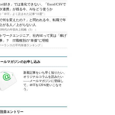
xcel好き」では進化できない、「Excel/CSVで
タ連携」が残る今、AIをどう使うか
「＠IT」よく読まれた記事“10選”：
Iで何を変えたの？」と問われる今、転職で年
上がる人／上がらない人
AI時代の年収向上戦略（3）：
トワークエンジニア、社内SEって実は「稼げ
事」？ IT職種別の“単価”に明暗
フリーランスの平均単価ランキング：
メールマガジンのお申し込み
新着記事をいち早く知りたい、
オリジナルコラムを読みたい
――メールマガジンに登録し
て、＠ITを120％使いこなそ
う。
注目エントリー