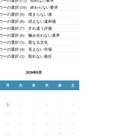
ウーの選択 (11) 拒めない要求
ウーの選択 (10) 終わらない要求
ウーの選択 (9) 埋まらない溝
ウーの選択 (8) 拭えない違和感
ウーの選択 (7) すれ違う評価
ウーの選択 (6) 噛み合わない基準
ウーの選択 (5) 異なる文化
ウーの選択 (4) 見えない市場
ウーの選択 (3) 取れない責任
2026年8月
月
火
水
木
金
土
1
3
4
5
6
7
8
10
11
12
13
14
15
17
18
19
20
21
22
24
25
26
27
28
29