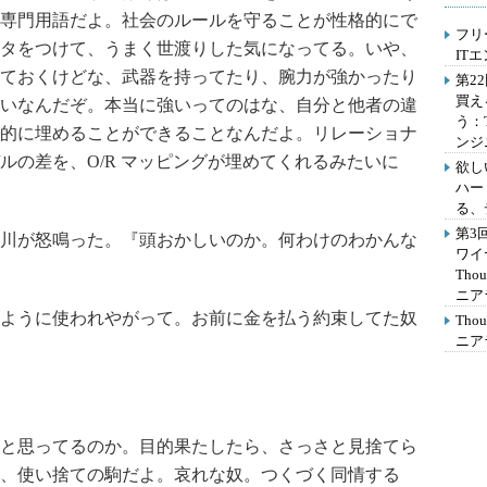
専門用語だよ。社会のルールを守ることが性格的にで
フリ
タをつけて、うまく世渡りした気になってる。いや、
IT
ておくけどな、武器を持ってたり、腕力が強かったり
第2
買え
いなんだぞ。本当に強いってのはな、自分と他者の違
う：
的に埋めることができることなんだよ。リレーショナ
ンジ
ルの差を、O/R マッピングが埋めてくれるみたいに
欲し
ハー
る、
第3
川が怒鳴った。『頭おかしいのか。何わけのわかんな
ワイ
Th
ニア
ように使われやがって。お前に金を払う約束してた奴
Th
ニア
と思ってるのか。目的果たしたら、さっさと見捨てら
、使い捨ての駒だよ。哀れな奴。つくづく同情する