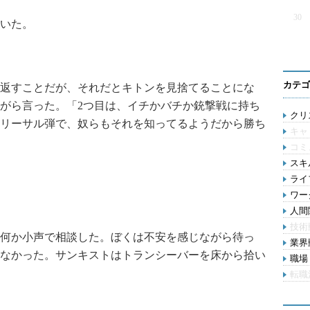
30
いた。
カテゴ
返すことだが、それだとキトンを見捨てることにな
がら言った。「2つ目は、イチかバチか銃撃戦に持ち
クリス
リーサル弾で、奴らもそれを知ってるようだから勝ち
キャ
コミ
スキル
ライ
ワー
人間関
技術
何か小声で相談した。ぼくは不安を感じながら待っ
業界動
なかった。サンキストはトランシーバーを床から拾い
職場 
転職