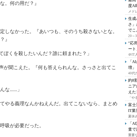
な。何の用だ？』
度A
メドレ
生成
さ」
でこ
定しなかった。『あいつも、そのうち殺さないとな。
20
？』
“応
ート
てぼくを殺したいんだ？誰に頼まれた？」
＠IT
「A
声が聞こえた。『何も答えられんな。さっさと出てこ
増」
40
約8
ニア
.....」
えた
「や
てやる義理なんかねえんだ。出てこないなら、まとめ
富士
IT
夏休
「A
呼吸が必要だった。
査で
重要