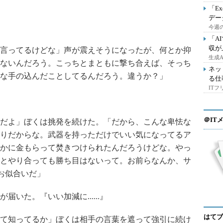
「E
デー
今週の
「A
収が
言ってるけどな」声が震えそうになったが、何とか抑
生成
ないんだろう。こっちとまともに撃ち合えば、そっち
ネッ
な手の込んだことしてるんだろう。違うか？」
る仕
IT
＠IT
だよ」ぼくは挑発を続けた。「だから、こんな卑怯な
りだからな。武器を持っただけでいい気になってるア
かに金もらって焚きつけられたんだろうけどな。やっ
とやり合っても勝ち目はないって。お前らなんか、サ
お似合いだ」
いた。『いい加減に......』
はてブ
て知ってるか」ぼくは相手の言葉を遮って強引に続け