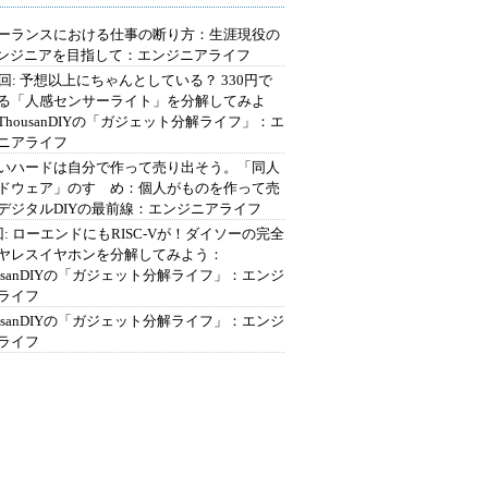
ーランスにおける仕事の断り方：生涯現役の
エンジニアを目指して：エンジニアライフ
2回: 予想以上にちゃんとしている？ 330円で
る「人感センサーライト」を分解してみよ
ThousanDIYの「ガジェット分解ライフ」：エ
ニアライフ
いハードは自分で作って売り出そう。「同人
ドウェア」のすゝめ：個人がものを作って売
デジタルDIYの最前線：エンジニアライフ
回: ローエンドにもRISC-Vが！ダイソーの完全
ヤレスイヤホンを分解してみよう：
ousanDIYの「ガジェット分解ライフ」：エンジ
ライフ
ousanDIYの「ガジェット分解ライフ」：エンジ
ライフ