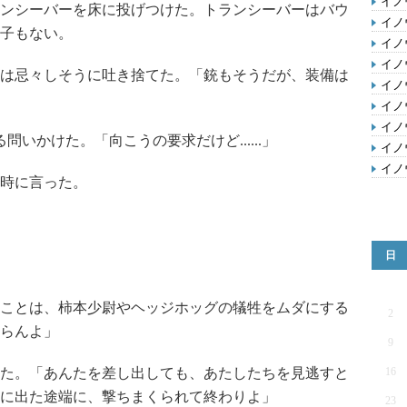
イノ
ンシーバーを床に投げつけた。トランシーバーはバウ
イノ
子もない。
イノ
イノ
トは忌々しそうに吐き捨てた。「銃もそうだが、装備は
イノ
イノ
イノ
る問いかけた。「向こうの要求だけど......」
イノ
イノ
時に言った。
日
ことは、柿本少尉やヘッジホッグの犠牲をムダにする
2
らんよ」
9
た。「あんたを差し出しても、あたしたちを見逃すと
16
に出た途端に、撃ちまくられて終わりよ」
23