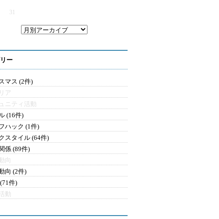
31
リー
マス (2件)
リア
ュニティ活動
 (16件)
フハック (1件)
クスタイル (64件)
係 (89件)
動向
向 (2件)
(71件)
活動