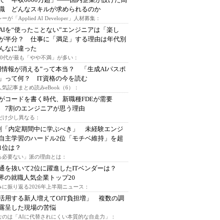
I職 どんなスキルが求められるのか
ーが「Applied AI Developer」人材募集：
AIを“使ったことない”エンジニアは「楽し
が半分？ 仕事に「満足」する理由は年代別
んなに違った
～30代が最も「やや不満」が多い：
用情報が消える”って本当？ 「生成AIパスポ
」って何？ IT資格の今を読む
人気記事まとめ読みeBook（6）：
Iがコードを書く時代、新職種FDEが需要
 7割のエンジニアが思う理由
代だけ少し異なる：
割「内定期間中に学ぶべき」 未経験エンジ
自主学習のハードル2位「モチベ維持」を超
1位は？
る必要ない」派の理由とは：
通を抜いて2位に躍進したITベンダーは？
業界の就職人気企業トップ20
みに振り返る2026年上半期ニュース：
I活用する新人増えてOJT負担増」 複数の調
露呈した現場の苦悩
なのは「AIに代替されにくい本質的な自走力」：