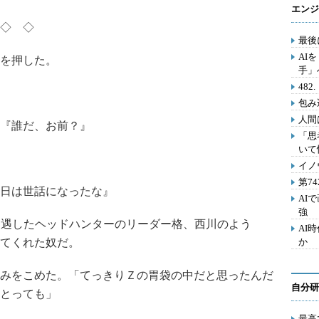
エンジ
◇ ◇
最後
AI
を押した。
手」
48
包み
人間
『誰だ、お前？』
「思
いて
イノ
第7
日は世話になったな』
AI
強
で遭遇したヘッドハンターのリーダー格、西川のよう
AI
てくれた奴だ。
か
みをこめた。「てっきりＺの胃袋の中だと思ったんだ
自分研
とっても」
最高