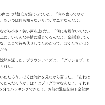
西川の声には猜疑心が混じっていた。『何を言ってやが
、あいつは何も知らないサバゲマニアなんだよ』
ながら小さく笑い声を上げた。「何にも気付いてない
上に、いろんな事情に通じてるんだよ。全部話してく
な。ここで待ち伏せしてたのだって、ぼくたちがセン
だろ」
沈黙を返した。ブラウンアイズは、「グッジョブ」と
くれた。
いただろう」ぼくは時計を見ながら言った。「あれは
てたんだろうが、ぼくはプログラマなんだよ。それも
5 分でハッキングできたよ。お前の通信記録も全部解