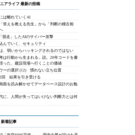
ニアライフ 最新の投稿
には離れていくAI
を「答えを教える先生」から「判断の稽古相
へ
2.「脱走」したAIのサイバー攻撃
込んでいく、セキュリティ
は、弱いからハッキングされるのではない
考は行動から生まれる」説。20年コードを書
悟った、建設現場へ行くことの価値
ウーの選択 (12) 慣れない立ち位置
42回 結果を引き受ける
で画面を読み解かせてデータベース設計のお勉
時代に、人間が失ってはいけない判断力とは何
 新着記事
で「年収6000万超」――国内企業が設けた高