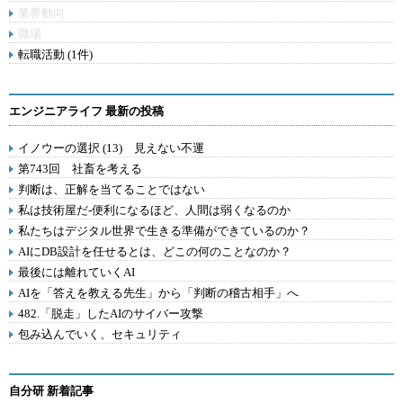
業界動向
職場
転職活動 (1件)
エンジニアライフ 最新の投稿
イノウーの選択 (13) 見えない不運
第743回 社畜を考える
判断は、正解を当てることではない
私は技術屋だ-便利になるほど、人間は弱くなるのか
私たちはデジタル世界で生きる準備ができているのか？
AIにDB設計を任せるとは、どこの何のことなのか？
最後には離れていくAI
AIを「答えを教える先生」から「判断の稽古相手」へ
482.「脱走」したAIのサイバー攻撃
包み込んでいく、セキュリティ
自分研 新着記事