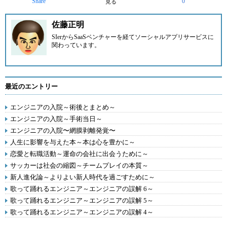
Share
0
見る
佐藤正明
SIerからSaaSベンチャーを経てソーシャルアプリサービスに
関わっています。
最近のエントリー
エンジニアの入院～術後とまとめ～
エンジニアの入院～手術当日～
エンジニアの入院〜網膜剥離発覚〜
人生に影響を与えた本～本は心を豊かに～
恋愛と転職活動～運命の会社に出会うために～
サッカーは社会の縮図～チームプレイの本質～
新人進化論～よりよい新人時代を過ごすために～
歌って踊れるエンジニア～エンジニアの誤解 6～
歌って踊れるエンジニア～エンジニアの誤解 5～
歌って踊れるエンジニア～エンジニアの誤解 4～