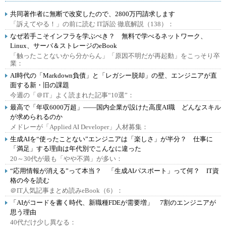
共同著作者に無断で改変したので、2800万円請求します
「訴えてやる！」の前に読む IT訴訟 徹底解説（138）：
なぜ若手こそインフラを学ぶべき？ 無料で学べるネットワーク、
Linux、サーバ＆ストレージのeBook
「触ったことないから分からん」「原因不明だが再起動」をこっそり卒
業：
AI時代の「Markdown負債」と「レガシー脱却」の壁、エンジニアが直
面する新・旧の課題
今週の「＠IT」よく読まれた記事“10選”：
最高で「年収6000万超」――国内企業が設けた高度AI職 どんなスキル
が求められるのか
メドレーが「Applied AI Developer」人材募集：
生成AIを“使ったことない”エンジニアは「楽しさ」が半分？ 仕事に
「満足」する理由は年代別でこんなに違った
20～30代が最も「やや不満」が多い：
“応用情報が消える”って本当？ 「生成AIパスポート」って何？ IT資
格の今を読む
＠IT人気記事まとめ読みeBook（6）：
「AIがコードを書く時代、新職種FDEが需要増」 7割のエンジニアが
思う理由
40代だけ少し異なる：